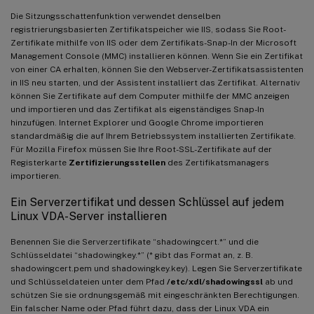
Die Sitzungsschattenfunktion verwendet denselben
registrierungsbasierten Zertifikatspeicher wie IIS, sodass Sie Root-
Zertifikate mithilfe von IIS oder dem Zertifikats-Snap-In der Microsoft
Management Console (MMC) installieren können. Wenn Sie ein Zertifikat
von einer CA erhalten, können Sie den Webserver-Zertifikatsassistenten
in IIS neu starten, und der Assistent installiert das Zertifikat. Alternativ
können Sie Zertifikate auf dem Computer mithilfe der MMC anzeigen
und importieren und das Zertifikat als eigenständiges Snap-In
hinzufügen. Internet Explorer und Google Chrome importieren
standardmäßig die auf Ihrem Betriebssystem installierten Zertifikate.
Für Mozilla Firefox müssen Sie Ihre Root-SSL-Zertifikate auf der
Registerkarte
Zertifizierungsstellen
des Zertifikatsmanagers
importieren.
Ein Serverzertifikat und dessen Schlüssel auf jedem
Linux VDA-Server installieren
Benennen Sie die Serverzertifikate “shadowingcert.*” und die
Schlüsseldatei “shadowingkey.*” (* gibt das Format an, z. B.
shadowingcert.pem und shadowingkey.key). Legen Sie Serverzertifikate
und Schlüsseldateien unter dem Pfad
/etc/xdl/shadowingssl
ab und
schützen Sie sie ordnungsgemäß mit eingeschränkten Berechtigungen.
Ein falscher Name oder Pfad führt dazu, dass der Linux VDA ein