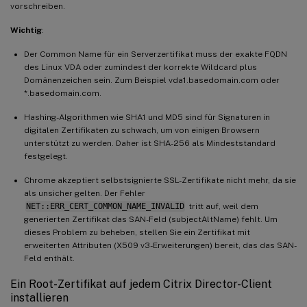
vorschreiben.
Wichtig
:
Der Common Name für ein Serverzertifikat muss der exakte FQDN
des Linux VDA oder zumindest der korrekte Wildcard plus
Domänenzeichen sein. Zum Beispiel vda1.basedomain.com oder
*.basedomain.com.
Hashing-Algorithmen wie SHA1 und MD5 sind für Signaturen in
digitalen Zertifikaten zu schwach, um von einigen Browsern
unterstützt zu werden. Daher ist SHA-256 als Mindeststandard
festgelegt.
Chrome akzeptiert selbstsignierte SSL-Zertifikate nicht mehr, da sie
als unsicher gelten. Der Fehler
NET::ERR_CERT_COMMON_NAME_INVALID
tritt auf, weil dem
generierten Zertifikat das SAN-Feld (subjectAltName) fehlt. Um
dieses Problem zu beheben, stellen Sie ein Zertifikat mit
erweiterten Attributen (X509 v3-Erweiterungen) bereit, das das SAN-
Feld enthält.
Ein Root-Zertifikat auf jedem Citrix Director-Client
installieren