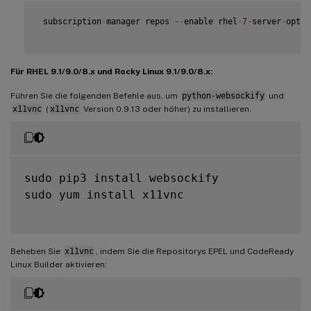
 subscription
-
manager repos 
--
enable rhel
-
7
-
server
-
optio
Für RHEL 9.1/9.0/8.x und Rocky Linux 9.1/9.0/8.x:
Führen Sie die folgenden Befehle aus, um
python-websockify
und
x11vnc
(
x11vnc
Version 0.9.13 oder höher) zu installieren.
sudo pip3 install websockify

sudo yum install x11vnc

Beheben Sie
x11vnc
, indem Sie die Repositorys EPEL und CodeReady
Linux Builder aktivieren: