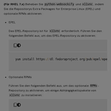
(Für RHEL 7.x)
Beheben Sie
python-websockify
und
x11vnc
, indem
Sie die Repositorys Extra Packages for Enterprise Linux (EPEL) und
optionale RPMs aktivieren:
EPEL
Das EPEL-Repository ist für
x11vnc
erforderlich. Führen Sie den
folgenden Befehl aus, um das EPEL-Repository zu aktivieren:
 yum install https
:
/
/
dl
.
fedoraproject
.
org
/
pub
/
epel
/
epel
-
Optionale RPMs
Führen Sie den folgenden Befehl aus, um das optionale
RPMs
-
Repository zu aktivieren, um einige Abhängigkeitspakete von
x11vnc
zu installieren: