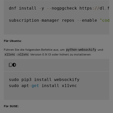
dnf install 
-
y 
--
nogpgcheck https
:
/
/
dl
.
fe
subscription
-
manager repos 
--
enable 
"code
Für Ubuntu:
Führen Sie die folgenden Befehle aus, um
python-websockify
und
x11vnc
(
x11vnc
Version 0.9.13 oder höher) zu installieren:
sudo pip3 install websockify

sudo apt
-
get
 install x11vnc

Für SUSE: