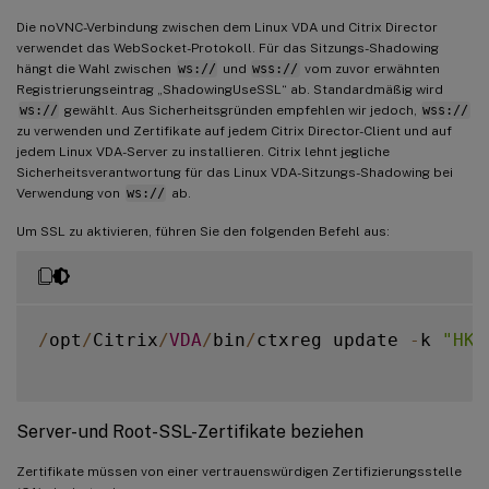
Die noVNC-Verbindung zwischen dem Linux VDA und Citrix Director
verwendet das WebSocket-Protokoll. Für das Sitzungs-Shadowing
hängt die Wahl zwischen
ws://
und
wss://
vom zuvor erwähnten
Registrierungseintrag „ShadowingUseSSL“ ab. Standardmäßig wird
ws://
gewählt. Aus Sicherheitsgründen empfehlen wir jedoch,
wss://
zu verwenden und Zertifikate auf jedem Citrix Director-Client und auf
jedem Linux VDA-Server zu installieren. Citrix lehnt jegliche
Sicherheitsverantwortung für das Linux VDA-Sitzungs-Shadowing bei
Verwendung von
ws://
ab.
Um SSL zu aktivieren, führen Sie den folgenden Befehl aus:
/
opt
/
Citrix
/
VDA
/
bin
/
ctxreg update 
-
k 
"HKL
Server- und Root-SSL-Zertifikate beziehen
Zertifikate müssen von einer vertrauenswürdigen Zertifizierungsstelle