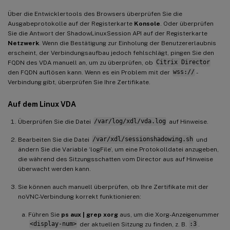
Über die Entwicklertools des Browsers überprüfen Sie die
Ausgabeprotokolle auf der Registerkarte
Konsole
. Oder überprüfen
Sie die Antwort der ShadowLinuxSession API auf der Registerkarte
Netzwerk
. Wenn die Bestätigung zur Einholung der Benutzererlaubnis
erscheint, der Verbindungsaufbau jedoch fehlschlägt, pingen Sie den
FQDN des VDA manuell an, um zu überprüfen, ob
Citrix Director
den FQDN auflösen kann. Wenn es ein Problem mit der
wss://
-
Verbindung gibt, überprüfen Sie Ihre Zertifikate.
Auf dem Linux VDA
Überprüfen Sie die Datei
/var/log/xdl/vda.log
auf Hinweise.
Bearbeiten Sie die Datei
/var/xdl/sessionshadowing.sh
und
ändern Sie die Variable ‘logFile’, um eine Protokolldatei anzugeben,
die während des Sitzungsschatten vom Director aus auf Hinweise
überwacht werden kann.
Sie können auch manuell überprüfen, ob Ihre Zertifikate mit der
noVNC-Verbindung korrekt funktionieren:
Führen Sie
ps aux | grep xorg
aus, um die Xorg-Anzeigenummer
<display-num>
der aktuellen Sitzung zu finden, z. B.
:3
.