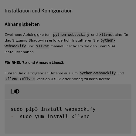
Installation und Konfiguration
Abhängigkeiten
Zwei neue Abhängigkeiten,
python-websockify
und
x11vnc
, sind für
das Sitzungs-Shadowing erforderlich. Installieren Sie
python-
websockify
und
x11vnc
manuell, nachdem Sie den Linux VDA
installiert haben.
Für RHEL 7.x und Amazon Linux2:
Führen Sie die folgenden Befehle aus, um
python-websockify
und
x11vnc
(
x11vnc
Version 0.9.13 oder höher) zu installieren:
-
  sudo yum install x11vnc
