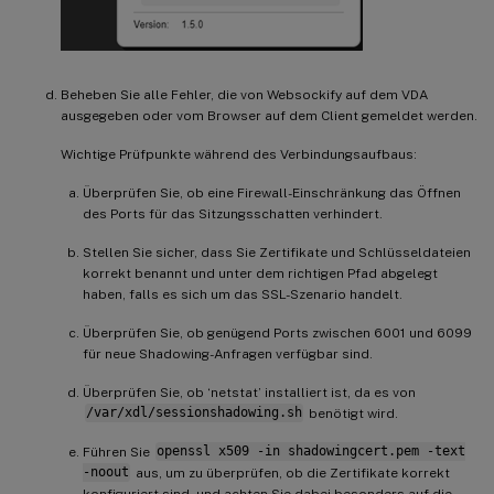
Beheben Sie alle Fehler, die von Websockify auf dem VDA
ausgegeben oder vom Browser auf dem Client gemeldet werden.
Wichtige Prüfpunkte während des Verbindungsaufbaus:
Überprüfen Sie, ob eine Firewall-Einschränkung das Öffnen
des Ports für das Sitzungsschatten verhindert.
Stellen Sie sicher, dass Sie Zertifikate und Schlüsseldateien
korrekt benannt und unter dem richtigen Pfad abgelegt
haben, falls es sich um das SSL-Szenario handelt.
Überprüfen Sie, ob genügend Ports zwischen 6001 und 6099
für neue Shadowing-Anfragen verfügbar sind.
Überprüfen Sie, ob ‘netstat’ installiert ist, da es von
/var/xdl/sessionshadowing.sh
benötigt wird.
Führen Sie
openssl x509 -in shadowingcert.pem -text
-noout
aus, um zu überprüfen, ob die Zertifikate korrekt
konfiguriert sind, und achten Sie dabei besonders auf die