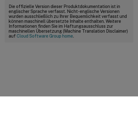
Die offizielle Version dieser Produktdokumentation ist in
englischer Sprache verfasst. Nicht-englische Versionen
wurden ausschließlich zu Ihrer Bequemlichkeit verfasst und
können maschinell übersetzte Inhalte enthalten. Weitere
Informationen finden Sie im Haftungsausschluss zur
maschinellen Übersetzung (Machine Translation Disclaimer)
auf
Cloud Software Group home
.
Feedback zur Site
Ihre Datenschutzauswahl
Datenschutz und rechtliche