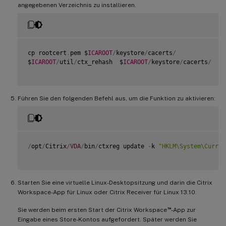
angegebenen Verzeichnis zu installieren.
cp rootcert
.
pem $
ICAROOT
/
keystore
/
cacerts
/
$
ICAROOT
/
util
/
ctx_rehash  $
ICAROOT
/
keystore
/
cacerts
/
Führen Sie den folgenden Befehl aus, um die Funktion zu aktivieren:
/
opt
/
Citrix
/
VDA
/
bin
/
ctxreg update 
-
k 
"HKLM\System\Curren
Starten Sie eine virtuelle Linux-Desktopsitzung und darin die Citrix
Workspace-App für Linux oder Citrix Receiver für Linux 13.10.
™
Sie werden beim ersten Start der Citrix Workspace
-App zur
Eingabe eines Store-Kontos aufgefordert. Später werden Sie