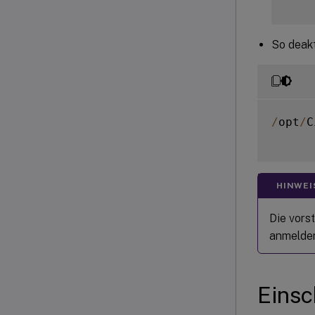
So deakt
/
opt
/
C
HINWEI
Die vors
anmelden
Eins