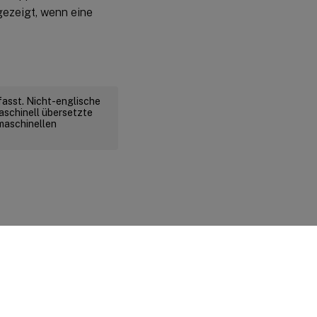
gezeigt, wenn eine
fasst. Nicht-englische
aschinell übersetzte
 maschinellen
d rechtliche Bestimmungen
|
Cookie-Einstellungen
|
docs.cloud.com