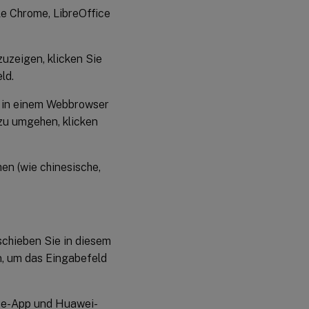
le Chrome, LibreOffice
uzeigen, klicken Sie
ld.
e in einem Webbrowser
zu umgehen, klicken
en (wie chinesische,
schieben Sie in diesem
n, um das Eingabefeld
ace-App und Huawei-