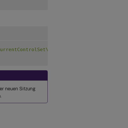
urrentControlSet\Control\Citrix\VirtualChann
ner neuen Sitzung
.