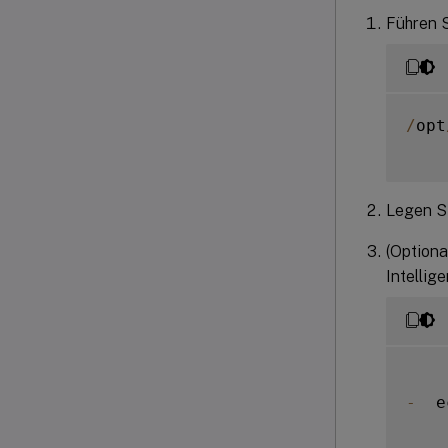
Führen S
/
opt
Legen Si
(Optiona
Intellige
-
  e