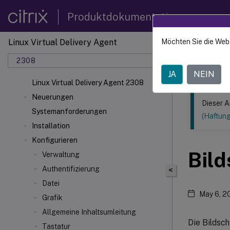
Produktdokumentation
Linux Virtual Delivery Agent
Möchten Sie die Web
Dieser Inhalt
2308
Linux V
JA
NEIN
Linux Virtual Delivery Agent 2308
Neuerungen
Dieser A
Systemanforderungen
(Haftun
Installation
Konfigurieren
Bild
Verwaltung
Authentifizierung
<
Datei
May 6, 2
Grafik
Allgemeine Inhaltsumleitung
Die Bildsch
Tastatur