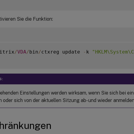
ivieren Sie die Funktion:
itrix
/
VDA
/
bin
/
ctxreg update 
-
k 
"HKLM\System\C
S:
tehenden Einstellungen werden wirksam, wenn Sie sich bei ei
 oder sich von der aktuellen Sitzung ab- und wieder anmelden
chränkungen