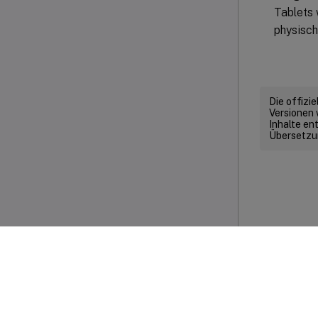
Tablets 
physisch
Die offizi
Versionen 
Inhalte en
Übersetzun