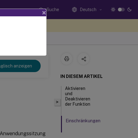
Suche
Deutsch
×
n Sie hier Feedback
glisch anzeigen
IN DIESEM ARTIKEL
Aktivieren
und
Deaktivieren
>
der Funktion
Einschränkungen
der Anwendungssitzung