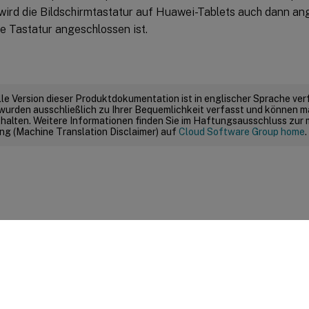
wird die Bildschirmtastatur auf Huawei-Tablets auch dann an
e Tastatur angeschlossen ist.
elle Version dieser Produktdokumentation ist in englischer Sprache ver
wurden ausschließlich zu Ihrer Bequemlichkeit verfasst und können m
thalten. Weitere Informationen finden Sie im Haftungsausschluss zur
g (Machine Translation Disclaimer) auf
Cloud Software Group home
.
Feedback zur Site
|
Ihre Datenschutzauswahl
|
Datenschutz un