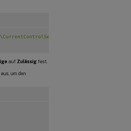
\CurrentControlSet\Control\Citrix\VirtualCha
ige
auf
Zulässig
fest.
 aus, um den