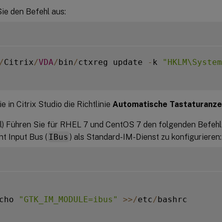
ie den Befehl aus:
/
Citrix
/
VDA
/
bin
/
ctxreg update 
-
k 
"HKLM\System
e in Citrix Studio die Richtlinie
Automatische Tastaturanze
l) Führen Sie für RHEL 7 und CentOS 7 den folgenden Befehl
nt Input Bus (
IBus
) als Standard-IM-Dienst zu konfigurieren:
cho 
"GTK_IM_MODULE=ibus"
>>
/
etc
/
bashrc
