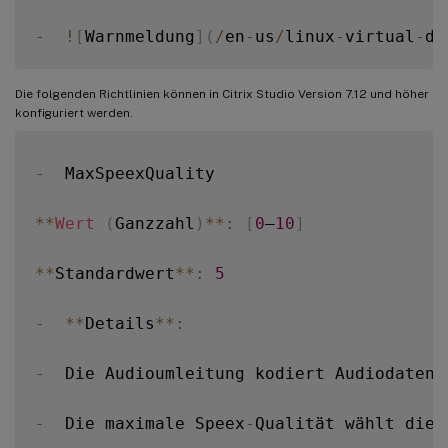
-
!
[
Warnmeldung
]
(
/
en
-
us
/
linux
-
virtual
-
de
Die folgenden Richtlinien können in Citrix Studio Version 7.12 und höher
konfiguriert werden.
-
  MaxSpeexQuality

**
Wert
(
Ganzzahl
)
**
:
[
0
–
10
]
**
Standardwert
**
:
5
-
**
Details
**
:
-
  Die Audioumleitung kodiert Audiodaten 
-
  Die maximale Speex
-
Qualität wählt die 