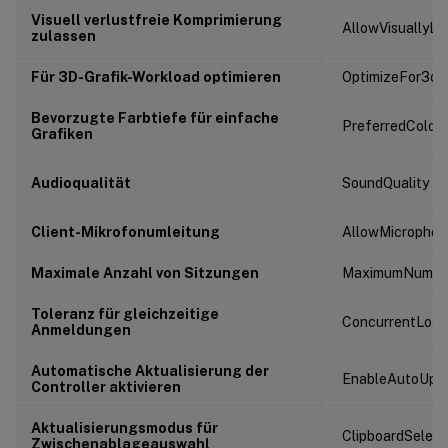
Visuell verlustfreie Komprimierung
AllowVisuallyLo
zulassen
Für 3D-Grafik-Workload optimieren
OptimizeFor3dW
Bevorzugte Farbtiefe für einfache
PreferredColor
Grafiken
Audioqualität
SoundQuality
Client-Mikrofonumleitung
AllowMicrophon
Maximale Anzahl von Sitzungen
MaximumNumber
Toleranz für gleichzeitige
ConcurrentLogo
Anmeldungen
Automatische Aktualisierung der
EnableAutoUpda
Controller aktivieren
Aktualisierungsmodus für
ClipboardSelec
Zwischenablageauswahl