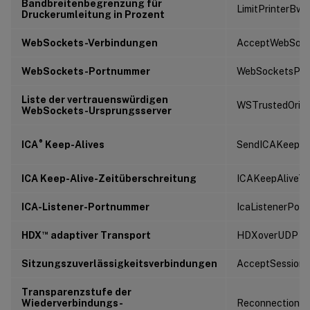
Bandbreitenbegrenzung für
LimitPrinterBw
Druckerumleitung in Prozent
WebSockets-Verbindungen
AcceptWebSock
WebSockets-Portnummer
WebSocketsPor
Liste der vertrauenswürdigen
WSTrustedOrigi
WebSockets-Ursprungsserver
®
ICA
Keep-Alives
SendICAKeepAl
ICA Keep-Alive-Zeitüberschreitung
ICAKeepAliveTi
ICA-Listener-Portnummer
IcaListenerPor
™
HDX
adaptiver Transport
HDXoverUDP
Sitzungszuverlässigkeitsverbindungen
AcceptSessionRe
Transparenzstufe der
Wiederverbindungs-
ReconnectionUi