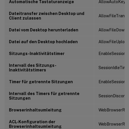
Automatische Tastaturanzeige
AllowAutoKeyb
Dateitransfer zwischen Desktop und
AllowFileTransf
Client zulassen
Datei vom Desktop herunterladen
AllowFileDownl
Datei auf den Desktop hochladen
AllowFileUploa
Sitzungs-Inaktivitätstimer
EnableSessionId
Intervall des Sitzungs-
SessionIdleTime
Inaktivitätstimers
Timer für getrennte Sitzungen
EnableSessionD
Intervall des Timers für getrennte
SessionDisconn
Sitzungen
Browserinhaltsumleitung
WebBrowserRedi
ACL-Konfiguration der
WebBrowserRedi
Browserinhaltsumleitung