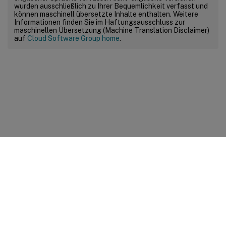
wurden ausschließlich zu Ihrer Bequemlichkeit verfasst und
können maschinell übersetzte Inhalte enthalten. Weitere
Informationen finden Sie im Haftungsausschluss zur
maschinellen Übersetzung (Machine Translation Disclaimer)
auf
Cloud Software Group home
.
Feedback zur Site
Ihre Datenschutzauswahl
Datenschutz und rechtliche
Bestimmungen
Cookie-Einstellungen
docs.cloud.com
© 1999-
2026
Cloud Software Group, Inc. All rights reserved.