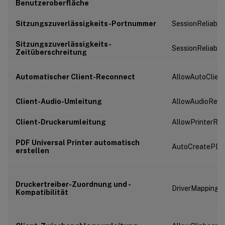
Benutzeroberfläche
Sitzungszuverlässigkeits-Portnummer
SessionReliabili
Sitzungszuverlässigkeits-
SessionReliabil
Zeitüberschreitung
Automatischer Client-Reconnect
AllowAutoClien
Client-Audio-Umleitung
AllowAudioRedir
Client-Druckerumleitung
AllowPrinterRed
PDF Universal Printer automatisch
AutoCreatePDFP
erstellen
Druckertreiber-Zuordnung und -
DriverMappingLi
Kompatibilität