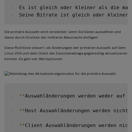
-
  Es ist gleich oder kleiner als die max
-
  Seine Bitrate ist gleich oder kleiner 
-
**
Zugehörige Einstellungen
**
:
 Audioqua
Die primäre Auswahl wird verwendet, wenn Sie Daten auswählen und
diese durch Drücken der mittleren Maustaste einfügen.
-
  PrimarySelectionUpdateMode

Diese Richtlinie steuert, ob Änderungen der primären Auswahl auf dem
Linux VDA und dem Client die Zwischenablage gegenseitig aktualisieren
**
Wert
(
Enum
)
**
:
[
0
,
1
,
2
,
3
]
können. Es gibt vier Wertoptionen:
**
Standardwert
**
:
3
**
Details
**
:
-
**
Auswahländerungen werden weder auf d
-
**
Host
-
Auswahländerungen werden nicht 
-
**
Client
-
Auswahländerungen werden nich