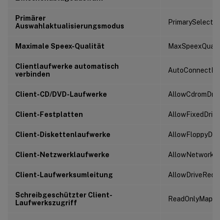
Primärer
PrimarySelecti
Auswahlaktualisierungsmodus
Maximale Speex-Qualität
MaxSpeexQuali
Clientlaufwerke automatisch
AutoConnectDri
verbinden
Client-CD/DVD-Laufwerke
AllowCdromDriv
Client-Festplatten
AllowFixedDrive
Client-Diskettenlaufwerke
AllowFloppyDri
Client-Netzwerklaufwerke
AllowNetworkDr
Client-Laufwerksumleitung
AllowDriveRedir
Schreibgeschützter Client-
ReadOnlyMappe
Laufwerkszugriff