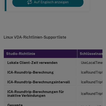
Auf Englisch anzeigen
Liste der unterstützten Richtlinien
Linux VDA-Richtlinien-Supportliste
Studio-Richtlinie
Schlüsselname
Lokale Client-Zeit verwenden
UseLocalTimeOf
ICA-Roundtrip-Berechnung
IcaRoundTripC
ICA-Roundtrip-Berechnungsintervall
IcaRoundTripCh
ICA-Roundtrip-Berechnungen für
IcaRoundTripC
inaktive Verbindungen
Gesamte