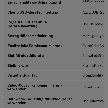
SessionClipboa
Zwischenablage-Schreibzugriff
Client-USB-Geräteumleitung
AllowUSBRedir
Regeln für Client-USB-
USBDeviceRule
Geräteumleitung
Bewegtbildkomprimierung
MovingImageCom
Zusätzliche Farbkomprimierung
ExtraColorComp
Ziel-Mindestbildrate
TargetedMinim
Zielbildrate
FramesPerSeco
Visuelle Qualität
VisualQuality
Video-Codec für Komprimierung
VideoCodec
verwenden
Hardware-Kodierung für Video-Codec
UseHardwareEn
verwenden