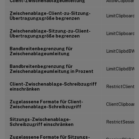
Client-Zwischenablageumleitung
AllowClipboardR
Zwischenablage-Client-zu-Sitzung-
LimitClipboard
Übertragungsgröße begrenzen
Zwischenablage-Sitzung-zu-Client-
LimitClipboard
Übertragungsgröße begrenzen
Bandbreitenbegrenzung für
LimitClipbdBW
Zwischenablageumleitung
Bandbreitenbegrenzung für
LimitClipbdBWP
Zwischenablageumleitung in Prozent
Client-Zwischenablage-Schreibzugriff
RestrictClientC
einschränken
Zugelassene Formate für Client-
ClientClipboar
Zwischenablage-Schreibzugriff
Sitzungs-Zwischenablage-
RestrictSession
Schreibzugriff einschränken
Zugelassene Formate für Sitzungs-