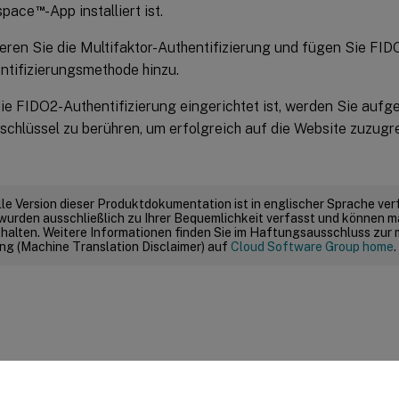
™
space
-App installiert ist.
ieren Sie die Multifaktor-Authentifizierung und fügen Sie FID
ntifizierungsmethode hinzu.
e FIDO2-Authentifizierung eingerichtet ist, werden Sie aufge
schlüssel zu berühren, um erfolgreich auf die Website zuzugre
elle Version dieser Produktdokumentation ist in englischer Sprache ver
wurden ausschließlich zu Ihrer Bequemlichkeit verfasst und können m
thalten. Weitere Informationen finden Sie im Haftungsausschluss zur
g (Machine Translation Disclaimer) auf
Cloud Software Group home
.