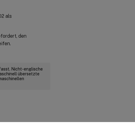
O2 als
fordert, den
ifen.
fasst. Nicht-englische
aschinell übersetzte
 maschinellen