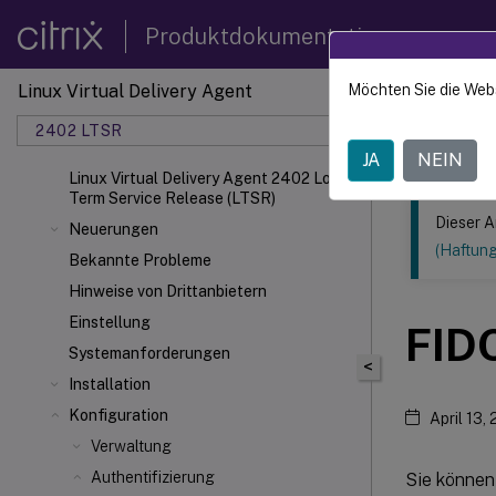
Produktdokumentation
Linux Virtual Delivery Agent
Möchten Sie die Web
Dieser Inhalt
2402 LTSR
Linux V
JA
NEIN
Linux Virtual Delivery Agent 2402 Long
Term Service Release (LTSR)
Dieser A
Neuerungen
(Haftun
Bekannte Probleme
Hinweise von Drittanbietern
Einstellung
FID
Systemanforderungen
<
Installation
Konfiguration
April 13,
Verwaltung
Authentifizierung
Sie können