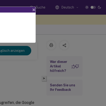
Suche
Deutsch
×
n Sie hier Feedback
glisch anzeigen
War dieser
Artikel
hilfreich?
>
Senden Sie uns
Ihr Feedback
ugreifen, die Google