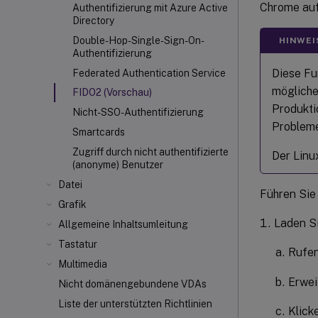
Chrome au
Authentifizierung mit Azure Active
Directory
Double-Hop-Single-Sign-On-
HINWEI
Authentifizierung
Diese Fu
Federated Authentication Service
mögliche
FIDO2 (Vorschau)
Produkti
Nicht-SSO-Authentifizierung
Probleme
Smartcards
Zugriff durch nicht authentifizierte
Der Linu
(anonyme) Benutzer
Datei
Führen Sie 
Grafik
Laden Si
Allgemeine Inhaltsumleitung
Tastatur
Rufen
Multimedia
Erwei
Nicht domänengebundene VDAs
Liste der unterstützten Richtlinien
Klick