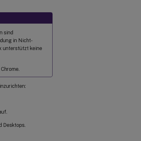
n sind
ndung in Nicht-
 unterstützt keine
 Chrome.
inzurichten:
uf.
d Desktops.