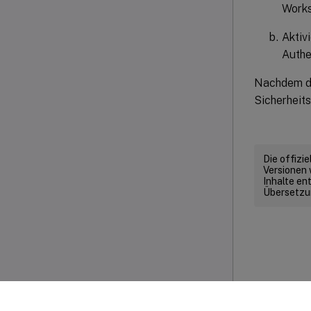
Work
Aktiv
Authe
Nachdem di
Sicherheits
Die offizi
Versionen 
Inhalte en
Übersetzun