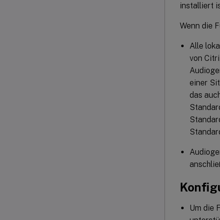
installiert
Wenn die Fu
Alle lok
von Citr
Audioger
einer S
das auch
Standar
Standard
Standard
Audioger
anschlie
Konfig
Um die F