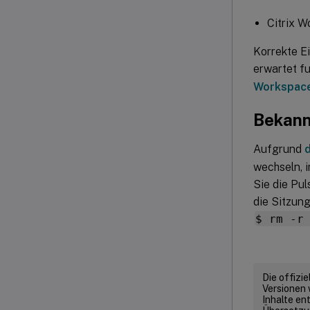
Citrix W
Korrekte Ei
erwartet fu
Workspac
Bekann
Aufgrund
wechseln, 
Sie die Pu
die Sitzun
$ rm -r
Die offizi
Versionen 
Inhalte en