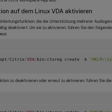
tzte Citrix Workspace-App aus.
ion auf dem Linux VDA aktivieren
Umleitungsfunktion, die die Unterstützung mehrerer Audiogerä
ig deaktiviert. Um sie zu aktivieren, führen Sie den folgend
aus:
opt
/
Citrix
/
VDA
/
bin
/
ctxreg create 
-
k 
"HKLM\\Sy
tion zu deaktivieren oder erneut zu aktivieren, führen Sie di