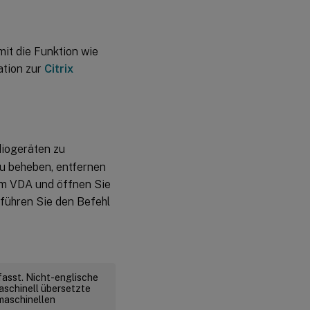
mit die Funktion wie
ation zur
Citrix
iogeräten zu
zu beheben, entfernen
om VDA und öffnen Sie
 führen Sie den Befehl
fasst. Nicht-englische
aschinell übersetzte
 maschinellen