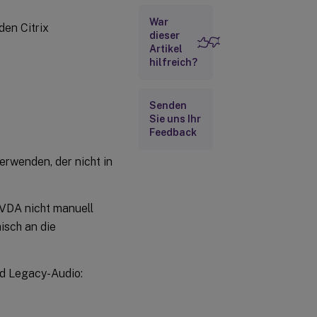
War
Konfiguration
den Citrix
dieser
Artikel
Bekannte
hilfreich?
Probleme
Senden
Sie uns Ihr
Feedback
erwenden, der nicht in
VDA nicht manuell
isch an die
nd Legacy-Audio: