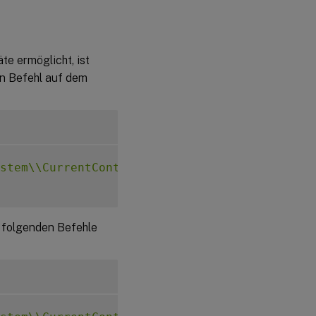
te ermöglicht, ist
en Befehl auf dem
stem\\CurrentControlSet\\Control\\Citrix\\Vi
e folgenden Befehle