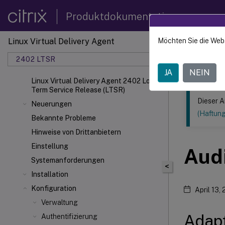
Produktdokumentation
Linux Virtual Delivery Agent
Möchten Sie die Web
Dieser Inhalt
2402 LTSR
Linux V
JA
NEIN
Linux Virtual Delivery Agent 2402 Long
Term Service Release (LTSR)
Dieser A
Neuerungen
(Haftun
Bekannte Probleme
Hinweise von Drittanbietern
Einstellung
Aud
Systemanforderungen
<
Installation
Konfiguration
April 13,
Verwaltung
Adapt
Authentifizierung