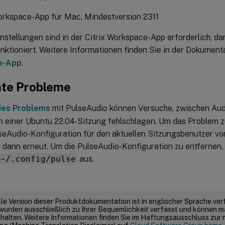
orkspace-App für Mac, Mindestversion 2311
nstellungen sind in der Citrix Workspace-App erforderlich, da
nktioniert. Weitere Informationen finden Sie in der Dokument
e-App
.
te Probleme
des Problems
mit PulseAudio können Versuche, zwischen Aud
in einer Ubuntu 22.04-Sitzung fehlschlagen. Um das Problem 
lseAudio-Konfiguration für den aktuellen Sitzungsbenutzer v
g dann erneut. Um die PulseAudio-Konfiguration zu entfernen,
 ~/.config/pulse
aus.
elle Version dieser Produktdokumentation ist in englischer Sprache ver
wurden ausschließlich zu Ihrer Bequemlichkeit verfasst und können m
thalten. Weitere Informationen finden Sie im Haftungsausschluss zur