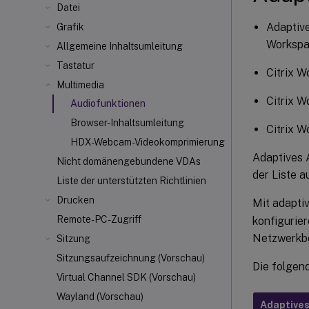
Datei
Adaptive
Grafik
Worksp
Allgemeine Inhaltsumleitung
Tastatur
Citrix W
Multimedia
Citrix W
Audiofunktionen
Browser-Inhaltsumleitung
Citrix W
HDX-Webcam-Videokomprimierung
Adaptives A
Nicht domänengebundene VDAs
der Liste a
Liste der unterstützten Richtlinien
Drucken
Mit adapti
Remote-PC-Zugriff
konfigurie
Netzwerkbe
Sitzung
Sitzungsaufzeichnung (Vorschau)
Die folgen
Virtual Channel SDK (Vorschau)
Wayland (Vorschau)
Adaptives