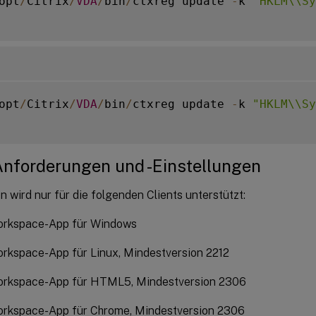
opt
/
Citrix
/
VDA
/
bin
/
ctxreg update 
-
k 
"HKLM\\Sy
opt
/
Citrix
/
VDA
/
bin
/
ctxreg update 
-
k 
"HKLM\\Sy
Anforderungen und -Einstellungen
n wird nur für die folgenden Clients unterstützt:
Workspace-App für Windows
orkspace-App für Linux, Mindestversion 2212
Workspace-App für HTML5, Mindestversion 2306
Workspace-App für Chrome, Mindestversion 2306