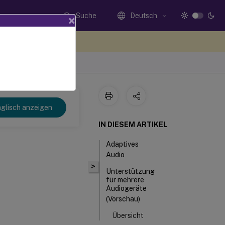
Suche
Deutsch
×
n Sie hier Feedback
glisch anzeigen
IN DIESEM ARTIKEL
Adaptives
Audio
>
Unterstützung
für mehrere
Audiogeräte
(Vorschau)
Übersicht