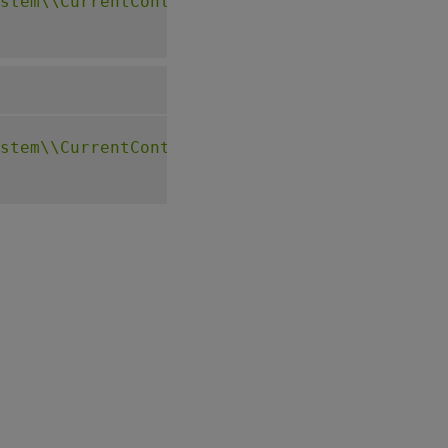
stem\\CurrentControlSet\\Control\\Citrix\\Vi
stem\\CurrentControlSet\\Control\\Citrix\\Vi