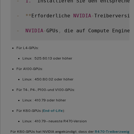
-
1.
  Installieren Sie den entsprechen
-
**
Erforderliche 
NVIDIA
-
Treiberversio
-
NVIDIA
-
GPUs
,
 die auf Compute Engine 
Für L4-GPUs:
Linux : 525.60.13 oder höher
Für A100-GPUs:
Linux : 450.80.02 oder höher
Für T4-, P4-, P100- und V100-GPUs:
Linux : 410.79 oder höher
Für K80-GPUs (
End-of-Life
):
Linux : 410.79 – neueste R470-Version
Für K80-GPUs hat NVIDIA angekündigt, dass der
R470-Treiberzweig