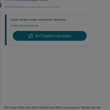
Schritt 6: Eine Bereitstellungsgruppe erstellen
Dieser Artikel wurde maschinell übersetzt.
(Haftungsausschluss)
Auf Englisch anzeigen
Erstellen von Linux-VDAs auf der
Google Cloud Platform (GCP)
mithilfe von Machine Creation
™
Services
(MCS)
Um Linux-VDAs auf GCP mithilfe von MCS zu erstellen, führen Sie die