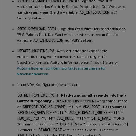
CENTRIFY_SAMBA_DOWNLOAD_PATH
: Legt den Pfad zum
Herunterladen des Centrify Samba-Pakets fest. Der Wert wird
nur wirksam, wenn Sie die Variable
AD_INTEGRATION
auf
Centrify setzen.
PBIS_DOWNLOAD_PATH
: Legt den Pfad zum Herunterladen des
PBIS-Pakets fest. Der Wert wird nur wirksam, wenn Sie die
Variable
AD_INTEGRATION
auf PBIS setzen.
UPDATE_MACHINE_PW
: Aktiviert oder deaktiviert die
Automatisierung von Kennwortaktualisierungen für
Maschinenkonten. Weitere Informationen finden Sie unter
Automatisieren von Kennwortaktualisierungen für
Maschinenkonten
.
Linux VDA-Konfigurationsvariablen:
DOTNET_RUNTIME_PATH
=
Pfad-zum-Installieren-der-dotnet-
Laufzeitumgebung \
DESKTOP_ENVIRONMENT
= **gnome | mate
\**
SUPPORT_DDC_AS_CNAME
=**J | N**
VDA_PORT
=
Portnummer
REGISTER_SERVICE
=**J | N**
ADD_FIREWALL_RULES
=**J | N**
HDX_3D_PRO
=**J | N**
VDI_MODE
=**J | N**
SITE_NAME
=**DNS-
Sitenamen | ‘<keiner>’**
LDAP_LIST
=**‘Liste-der-LDAP-Server’ |
‘<keiner>’**
SEARCH_BASE
=**Suchbasis-Satz | ‘<keiner>’**
FAS_LIST
=**‘Liste-der-FAS-Server’ | ‘<keiner>’**