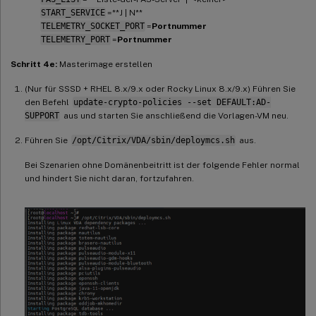
START_SERVICE
=**J | N**
TELEMETRY_SOCKET_PORT
=
Portnummer
TELEMETRY_PORT
=
Portnummer
Schritt 4e:
Masterimage erstellen
(Nur für SSSD + RHEL 8.x/9.x oder Rocky Linux 8.x/9.x) Führen Sie
den Befehl
update-crypto-policies --set DEFAULT:AD-
SUPPORT
aus und starten Sie anschließend die Vorlagen-VM neu.
Führen Sie
/opt/Citrix/VDA/sbin/deploymcs.sh
aus.
Bei Szenarien ohne Domänenbeitritt ist der folgende Fehler normal
und hindert Sie nicht daran, fortzufahren.