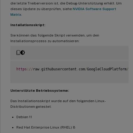
die letzte Treiberversion ist, die Debug-Unterstützung erhält. Um
dieses Update zu überprüfen, siehe
NVIDIA Software Support
Matrix
.
Installationsskript:
Sie können das folgende Skript verwenden, um den
Installationsprozess zu automatisieren:
https
:
/
/
raw
.
githubusercontent
.
com
/
GoogleCloudPlatform
/
co
Unterstützte Betriebssysteme:
Das Installationsskript wurde auf den folgenden Linux-
Distributionen getestet:
Debian 11
Red Hat Enterprise Linux (RHEL) 8