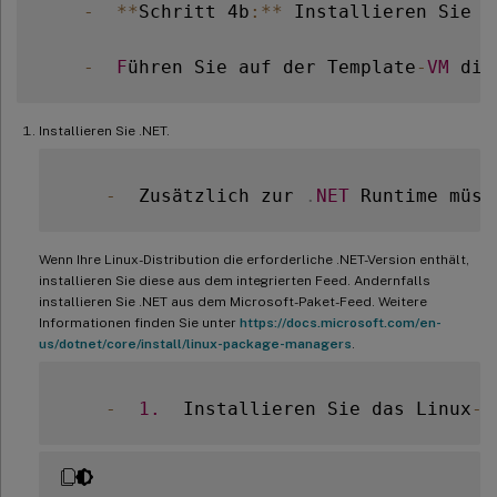
-
**
Schritt 4b
:
**
 Installieren Sie d
-
F
ühren Sie auf der Template
-
VM
 die
Installieren Sie .NET.
-
  Zusätzlich zur 
.
NET
 Runtime müss
Wenn Ihre Linux-Distribution die erforderliche .NET-Version enthält,
installieren Sie diese aus dem integrierten Feed. Andernfalls
installieren Sie .NET aus dem Microsoft-Paket-Feed. Weitere
Informationen finden Sie unter
https://docs.microsoft.com/en-
us/dotnet/core/install/linux-package-managers
.
-
1.
  Installieren Sie das Linux
-
V