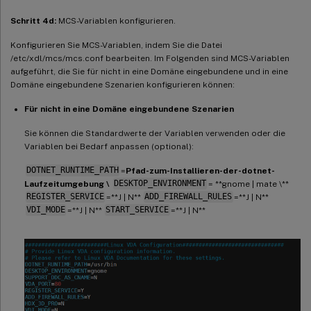
Schritt 4d:
MCS-Variablen konfigurieren.
Konfigurieren Sie MCS-Variablen, indem Sie die Datei
/etc/xdl/mcs/mcs.conf bearbeiten. Im Folgenden sind MCS-Variablen
aufgeführt, die Sie für nicht in eine Domäne eingebundene und in eine
Domäne eingebundene Szenarien konfigurieren können:
Für nicht in eine Domäne eingebundene Szenarien
Sie können die Standardwerte der Variablen verwenden oder die
Variablen bei Bedarf anpassen (optional):
DOTNET_RUNTIME_PATH
=
Pfad-zum-Installieren-der-dotnet-
Laufzeitumgebung \
DESKTOP_ENVIRONMENT
= **gnome | mate \**
REGISTER_SERVICE
=**J | N**
ADD_FIREWALL_RULES
=**J | N**
VDI_MODE
=**J | N**
START_SERVICE
=**J | N**