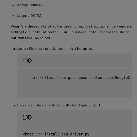
Rocky Linux 8
Ubuntu 20/22
Wenn Sie dieses Skript auf anderen Linux-Distributionen verwenden,
schlägt die Installation fehl. Für Linux-VMs installiert dieses Skript
nur den NVIDIA-Treiber.
Laden Sie das Installationsskript herunter.
-
  curl 
<
https
:
/
/
raw
.
githubusercontent
.
com
/
GoogleClou
Gewähren Sie dem Skript vollständigen Zugriff.
chmod 
777
 install_gpu_driver
.
py
