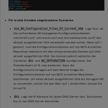
Für in eine Domäne eingebundene Szenarien
Use_AD_Configuration_Files_Of_Current_VDA
: Legt fest, ob
die vorhandenen AD-bezogenen Konfigurationsdateien
(/etc/krb5.conf, /etc/sssd.conf und /etc/samba/smb.conf) des
aktuell ausgeführten VDA verwendet werden sollen. Wenn auf J
gesetzt, sind die Konfigurationsdateien auf von MCS erstellten
Maschinen identisch mit den entsprechenden Dateien auf dem
aktuell ausgeführten VDA. Sie müssen jedoch weiterhin die
Variablen
dns
und
AD_INTEGRATION
konfigurieren. Der
Standardwert ist N, was bedeutet, dass die
Konfigurationsvorlagen auf dem Master-Image die
Konfigurationsdateien auf von MCS erstellten Maschinen
bestimmen. Um einen aktuell ausgeführten VDA als Vorlagen-VM
zu verwenden, setzen Sie den Wert auf J. Andernfalls setzen Sie
ihn auf N.
dns
: Legt die IP-Adresse für jeden DNS-Server fest. Sie können
bis zu vier DNS-Server einrichten.