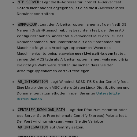
NTP_SERVER
: Legt die IP-Adresse für Ihren NTP-Server fest.
Sofern nicht anders angegeben, ist dies die IP-Adresse Ihres
Domänencontrollers.
WORKGROUP
: Legt den Arbeitsgruppennamen auf den NetBIOS-
Namen (Groß-/Kleinschreibung beachten) fest, den Sie in AD
konfiguriert haben. Andernfalls verwendet MCS den Teil des
Domänennamens, der unmittelbar auf den Hostnamen der
Maschine folgt, als Arbeitsgruppennamen. Wenn das
Maschinenkonto beispielsweise
user1.lvda.citrix.com
lautet,
verwendet MCS
lvda
als Arbeitsgruppennamen, während
citrix
die richtige Wahl wäre. Stellen Sie sicher, dass Sie den
Arbeitsgruppennamen korrekt festlegen.
AD_INTEGRATION
: Legt Winbind, SSSD, PBIS oder Centrify fest.
Eine Matrix der von MSC unterstützten Linux-Distributionen und
Domänenbeitrittsmethoden finden Sie unter
Unterstützte
Distributionen
.
CENTRIFY_DOWNLOAD_PATH
: Legt den Pfad zum Herunterladen
des Server Suite Free (ehemals Centrify Express)-Pakets fest.
Der Wert wird nur wirksam, wenn Sie die Variable
AD_INTEGRATION
auf Centrify setzen.