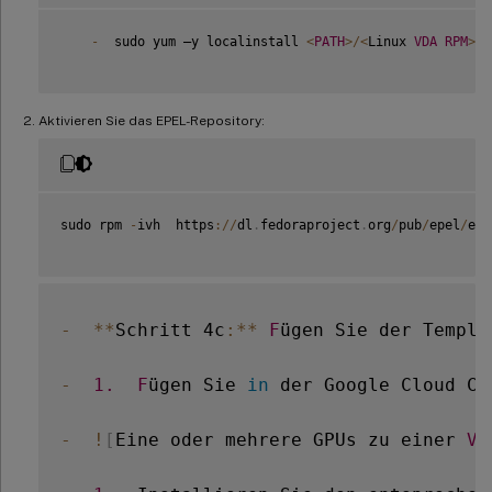
-
  sudo yum –y localinstall 
<
PATH
>
/
<
Linux 
VDA
RPM
>
Aktivieren Sie das EPEL-Repository:
sudo rpm 
-
ivh  https
:
/
/
dl
.
fedoraproject
.
org
/
pub
/
epel
/
epe
-
**
Schritt 4c
:
**
F
ügen Sie der Templa
-
1.
F
ügen Sie 
in
 der Google Cloud Co
-
!
[
Eine oder mehrere GPUs zu einer 
VM