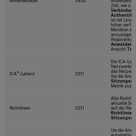
Anmeldedauer
2402
Anmeldevorg
Zeit, wie z. B
Verbindung
Authentifi
ist mit Linu
höher verfüg
Metriken zu
anzuzeigen, 
Registerkar
Anmeldelei
Ansicht
Tre
Die ICA-Late
Netzwerklate
das Netzwerk
®
ICA
-Latenz
2311
Sie die Ansic
Sitzungsde
Metrik zuzug
Alle Richtlini
aktuelle Sit
Richtlinien
2311
auf der Regi
Richtlinien
Sitzungsde
Um die Anzah
automatisch