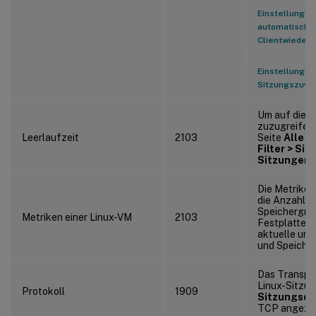
Einstellungen 
automatische
Clientwiederv
Einstellungen 
Sitzungszuver
Um auf diese
zuzugreifen,
Leerlaufzeit
2103
Seite
Alle S
Filter > Sit
Sitzungen
a
Die Metriken
die Anzahl d
Speichergröß
Metriken einer Linux-VM
2103
Festplattenk
aktuelle und
und Speiche
Das Transpor
Linux-Sitzun
Protokoll
1909
Sitzungsde
TCP angezei