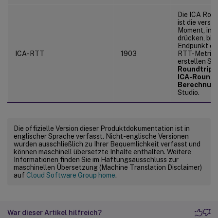
Die ICA Roun
ist die verst
Moment, in d
drücken, bis
Endpunkt er
ICA-RTT
1903
RTT-Metriken
erstellen Sie
Roundtrip-
ICA-Roundt
Berechnung
Studio.
Die offizielle Version dieser Produktdokumentation ist in
englischer Sprache verfasst. Nicht-englische Versionen
wurden ausschließlich zu Ihrer Bequemlichkeit verfasst und
können maschinell übersetzte Inhalte enthalten. Weitere
Informationen finden Sie im Haftungsausschluss zur
maschinellen Übersetzung (Machine Translation Disclaimer)
auf
Cloud Software Group home
.
War dieser Artikel hilfreich?