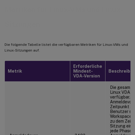
Metriken für Linux-VMs und Linux-
Sitzungen
Die folgende Tabelle listet die verfügbaren Metriken für Linux-VMs und
Linux-Sitzungen auf.
Erforderliche
Metrik
Mindest-
Beschreibu
VDA-Version
Die gesamte 
Linux VDA 2
verfügbar. Si
Anmeldevor
Zeitpunkt an
Benutzer sich
™
Workspace
zu dem Zeitp
Sitzung einsa
jede Phase 