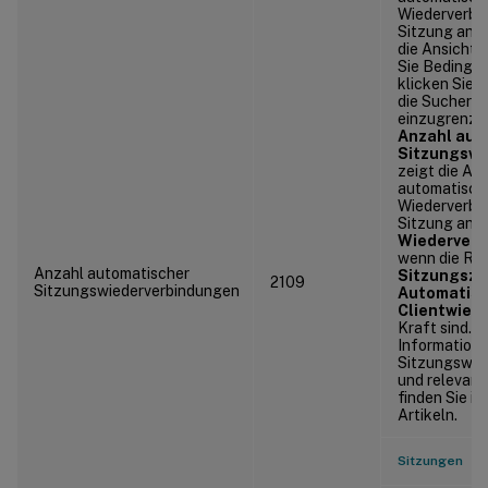
Wiederverbin
Sitzung anzu
die Ansicht
Sie Bedingu
klicken Sie 
die Sucherg
einzugrenzen
Anzahl aut
Sitzungswi
zeigt die An
automatisch
Wiederverbin
Sitzung an. 
Wiederverb
wenn die Ric
Anzahl automatischer
Sitzungszu
2109
Sitzungswiederverbindungen
Automatis
Clientwied
Kraft sind. W
Information
Sitzungswie
und relevant
finden Sie i
Artikeln.
Sitzungen