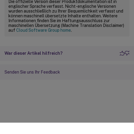
Die offizielle Version dieser Produktdokumentation ist in
englischer Sprache verfasst. Nicht-englische Versionen
wurden ausschließlich zu Ihrer Bequemlichkeit verfasst und
können maschinell übersetzte Inhalte enthalten. Weitere
Informationen finden Sie im Haftungsausschluss zur
maschinellen Übersetzung (Machine Translation Disclaimer)
auf
Cloud Software Group home
.
War dieser Artikel hilfreich?
Senden Sie uns Ihr Feedback