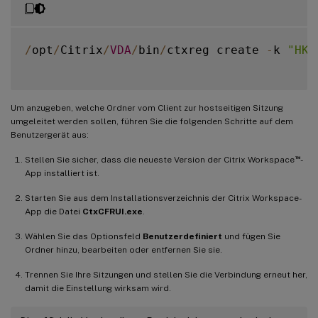
/
opt
/
Citrix
/
VDA
/
bin
/
ctxreg create 
-
k 
"HKL
Um anzugeben, welche Ordner vom Client zur hostseitigen Sitzung
umgeleitet werden sollen, führen Sie die folgenden Schritte auf dem
Benutzergerät aus:
™
Stellen Sie sicher, dass die neueste Version der Citrix Workspace
-
App installiert ist.
Starten Sie aus dem Installationsverzeichnis der Citrix Workspace-
App die Datei
CtxCFRUI.exe
.
Wählen Sie das Optionsfeld
Benutzerdefiniert
und fügen Sie
Ordner hinzu, bearbeiten oder entfernen Sie sie.
Trennen Sie Ihre Sitzungen und stellen Sie die Verbindung erneut her,
damit die Einstellung wirksam wird.