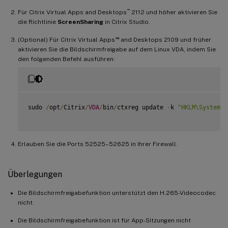
™
Für Citrix Virtual Apps and Desktops
2112 und höher aktivieren Sie
die Richtlinie
ScreenSharing
in Citrix Studio.
™
(Optional) Für Citrix Virtual Apps
and Desktops 2109 und früher
aktivieren Sie die Bildschirmfreigabe auf dem Linux VDA, indem Sie
den folgenden Befehl ausführen:
sudo 
/
opt
/
Citrix
/
VDA
/
bin
/
ctxreg update 
-
k 
"HKLM\System\C
Erlauben Sie die Ports 52525–52625 in Ihrer Firewall.
Überlegungen
Die Bildschirmfreigabefunktion unterstützt den H.265-Videocodec
nicht.
Die Bildschirmfreigabefunktion ist für App-Sitzungen nicht