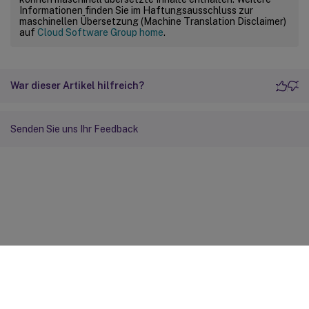
Informationen finden Sie im Haftungsausschluss zur
maschinellen Übersetzung (Machine Translation Disclaimer)
auf
Cloud Software Group home
.
War dieser Artikel hilfreich?
Senden Sie uns Ihr Feedback