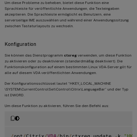
Um diese Probleme zu beheben, bietet diese Funktion eine
Sprachleiste für veröffentlichte Anwendungen, die Texteingaben
akzeptieren. Die Sprachleiste ermöglicht es Benutzern, eine
serverseitige IME auszuwählen und während einer Anwendungssitzung
zwischen Tastaturlayouts zu wechseln.
Konfiguration
Sie können das Dienstprogramm
ctxreg
verwenden, um diese Funktion
zu aktivieren oder zu deaktivieren (standardmäßig deaktiviert). Die
Funktionskonfiguration auf einem bestimmten Linux VDA-Server gilt für
alle auf diesem VDA veröffentlichten Anwendungen.
Der Konfigurationsschlüssel lautet “HKEY_LOCAL_MACHINE
\SYSTEM\CurrentControlSet\Control\Citrix\LanguageBar” und der Typ
ist DWORD.
Um diese Funktion zu aktivieren, führen Sie den Befehl aus:
/
opt
/
Citrix
/
VDA
/
bin
/
ctxreg update 
-
k 
"HKE