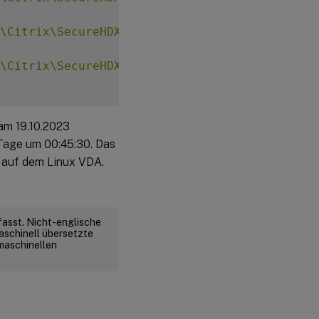
\Citrix\SecureHDX"
-
t 
"REG_SZ"
-
v 
"CaRotatio
\Citrix\SecureHDX"
-
t 
"REG_DWORD"
-
v 
"CaRota
 am 19.10.2023
 Tage um 00:45:30. Das
t auf dem Linux VDA.
fasst. Nicht-englische
aschinell übersetzte
 maschinellen