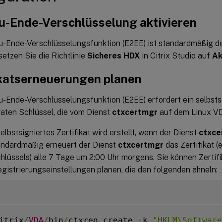
u-Ende-Verschlüsselung aktivieren
u-Ende-Verschlüsselungsfunktion (E2EE) ist standardmäßig dea
 setzen Sie die Richtlinie
Sicheres HDX
in Citrix Studio auf
Ak
ikatserneuerungen planen
-Ende-Verschlüsselungsfunktion (E2EE) erfordert ein selbstsi
vaten Schlüssel, die vom Dienst
ctxcertmgr
auf dem Linux VD
elbstsigniertes Zertifikat wird erstellt, wenn der Dienst
ctxce
tandardmäßig erneuert der Dienst
ctxcertmgr
das Zertifikat (
chlüssels) alle 7 Tage um 2:00 Uhr morgens. Sie können Zerti
gistrierungseinstellungen planen, die den folgenden ähneln:
itrix
/
VDA
/
bin
/
ctxreg create 
-
k 
"HKLM\Software