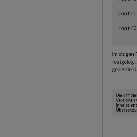
/
opt
/
C
/
opt
/
C
Im obigen B
festgelegt
geplante D
Die offizi
Versionen 
Inhalte en
Übersetzun