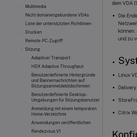
dem VDA (S
Multimedia
Nicht domänengebundene VDAs
Die Ende
Netzwerk
Liste der unterstützten Richtlinien
können. 
Drucken
und zu v
Remote-PC-Zugriff
Sitzung
Sys
Adaptiver Transport
HDX Adaptive Throughput
Linux V
Benutzerdefinierte Hintergründe
und Bannernachrichten auf
Sitzungsanmeldebildschirmen
Delivery
Benutzerdefinierte Desktop-
StoreFr
Umgebungen für Sitzungsbenutzer
Anmeldung mit einem temporären
Citrix 
Home-Verzeichnis
Anwendungen veröffentlichen
Konfi
Rendezvous V1