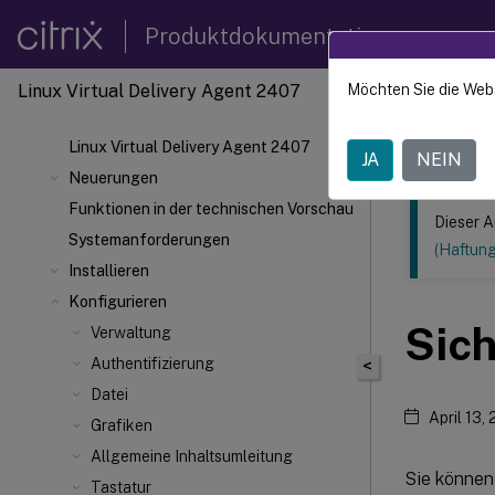
Produktdokumentation
Linux Virtual Delivery Agent 2407
Möchten Sie die Web
Dieser Inhalt
Linux V
Linux Virtual Delivery Agent 2407
JA
NEIN
Neuerungen
Funktionen in der technischen Vorschau
Dieser A
Systemanforderungen
(Haftun
Installieren
Konfigurieren
Sic
Verwaltung
Authentifizierung
<
Datei
April 13,
Grafiken
Allgemeine Inhaltsumleitung
Sie können
Tastatur