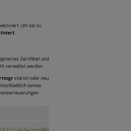
ktiviert. Um sie zu
tiviert
.
gniertes Zertifikat und
A verwaltet werden.
rtmgr
startet oder neu
einschließlich seines
fikatserneuerungen
\Citrix\SecureHDX"
-
t 
"REG_SZ"
-
v 
"CaRotatio