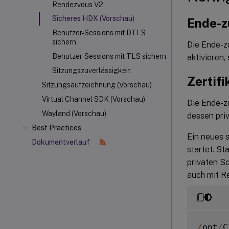
Rendezvous V2
Sicheres HDX (Vorschau)
Ende-z
Benutzer-Sessions mit DTLS
sichern
Die Ende-z
Benutzer-Sessions mit TLS sichern
aktivieren,
Sitzungszuverlässigkeit
Zertif
Sitzungsaufzeichnung (Vorschau)
Virtual Channel SDK (Vorschau)
Die Ende-zu
Wayland (Vorschau)
dessen pri
Best Practices
Ein neues s
Dokumentverlauf
startet. S
privaten S
auch mit Re
/
opt
/
C