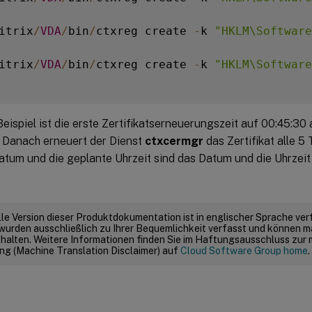
itrix
/
VDA
/
bin
/
ctxreg create 
-
k 
"HKLM\Software
itrix
/
VDA
/
bin
/
ctxreg create 
-
k 
"HKLM\Software
eispiel ist die erste Zertifikatserneuerungszeit auf 00:45:30
. Danach erneuert der Dienst
ctxcermgr
das Zertifikat alle 5
atum und die geplante Uhrzeit sind das Datum und die Uhrzei
elle Version dieser Produktdokumentation ist in englischer Sprache ver
wurden ausschließlich zu Ihrer Bequemlichkeit verfasst und können m
thalten. Weitere Informationen finden Sie im Haftungsausschluss zur
g (Machine Translation Disclaimer) auf
Cloud Software Group home
.