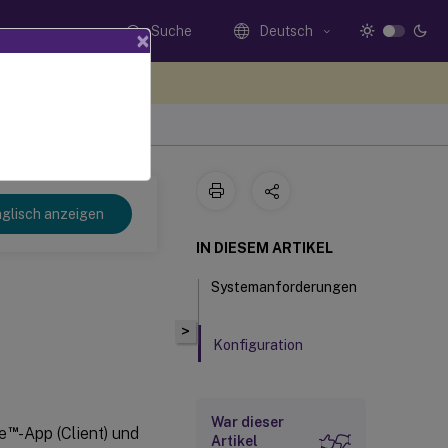
Suche
Deutsch
×
n Sie hier Feedback
glisch anzeigen
IN DIESEM ARTIKEL
Systemanforderungen
>
Konfiguration
War dieser
™
e
-App (Client) und
Artikel