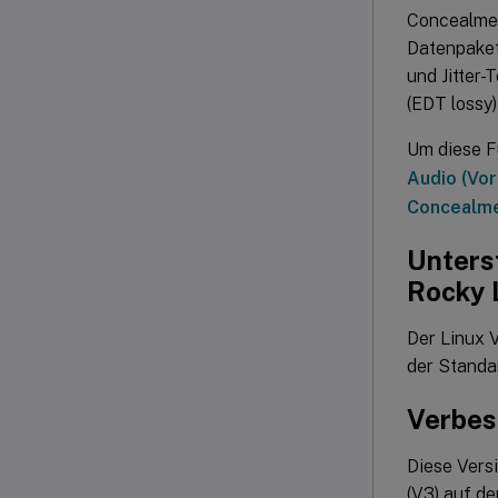
Concealmen
Datenpaket
und Jitter-
(EDT lossy)
Um diese F
Audio (Vor
Concealme
Unterst
Rocky 
Der Linux V
der Standa
Verbes
Diese Vers
(V3) auf d