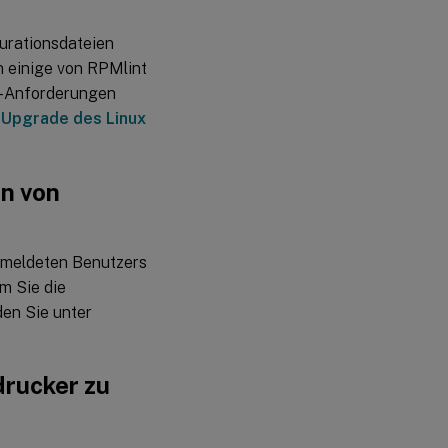
Keyboard
Extension)
festlegen
gurationsdateien
n einige von RPMlint
Optimierung der
t-Anforderungen
LDAP-
Abfrageleistung
: Upgrade des Linux
Verbesserte
VDA-
n von
Skalierbarkeit
für Cloud
Connectors
gemeldeten Benutzers
HDX Adaptive
Throughput ist
m Sie die
jetzt
den Sie unter
standardmäßig
aktiviert
Neuerungen
drucker zu
in früheren
Releases