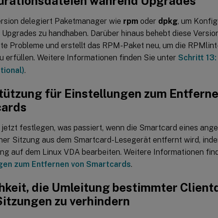
urationsdateien während Upgrades
ersion delegiert Paketmanager wie
rpm
oder
dpkg
, um Konfi
Upgrades zu handhaben. Darüber hinaus behebt diese Versio
te Probleme und erstellt das RPM-Paket neu, um die RPMlin
u erfüllen. Weitere Informationen finden Sie unter
Schritt 13
tional)
.
tützung für Einstellungen zum Entferne
cards
 jetzt festlegen, was passiert, wenn die Smartcard eines an
ner Sitzung aus dem Smartcard-Lesegerät entfernt wird, inde
ung auf dem Linux VDA bearbeiten. Weitere Informationen fin
ngen zum Entfernen von Smartcards
.
hkeit, die Umleitung bestimmter Client
Sitzungen zu verhindern