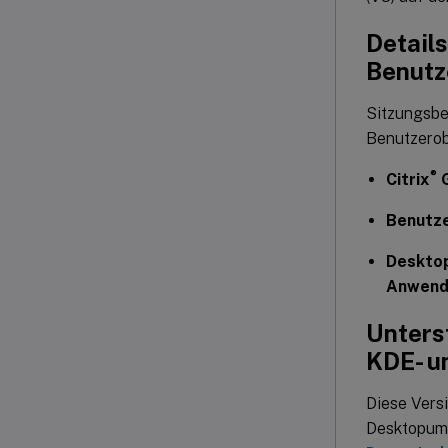
Detail
Benutz
Sitzungsbe
Benutzerob
®
Citrix
G
Benutze
Deskto
Anwend
Unters
KDE- 
Diese Vers
Desktopumg