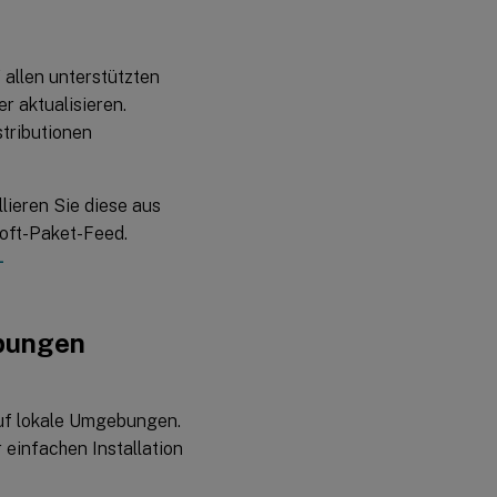
Unterstützung
für
Einstellungen
zum Entfernen
von
allen unterstützten
Smartcards
er aktualisieren.
stributionen
Möglichkeit,
die Umleitung
bestimmter
Clientdrucker
llieren Sie diese aus
™
zu HDX
-
Sitzungen zu
soft-Paket-Feed.
verhindern
-
Verlusttoleranter
Modus für Audio
(Vorschau)
ebungen
Implementierung
von Packet Loss
Concealment
zur
auf lokale Umgebungen.
Verbesserung
der
 einfachen Installation
Audioleistung
(Vorschau)