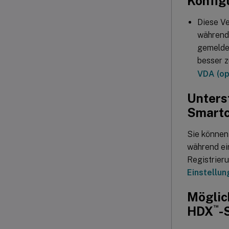
Konfig
Diese V
während 
gemelde
besser z
VDA (op
Unters
Smart
Sie können
während ei
Registrier
Einstellu
Möglic
™
HDX
-