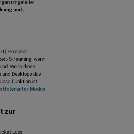
ungen umgeleitet
nung und -
DT)-Protokoll
tzeit-Streaming, wenn
sind. Wenn diese
ps and Desktops das
Diese Funktion ist
usttoleranter Modus
t zur
acket Loss