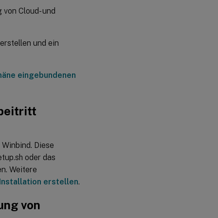
Unterstützung
 von Cloud- und
für PipeWire in
Debian 12.5,
RHEL 9.x und
Rocky Linux
rstellen und ein
9.x
Verbesserte
Grafikleistung
Domäne eingebundenen
Details zum
Anmeldevorgang
werden auf der
itritt
Anmelde-
Benutzeroberfläche
angezeigt
Unterstützung der
 Winbind. Diese
Tastaturlayout-
Synchronisierung für
etup.sh oder das
KDE- und XFCE-
en. Weitere
Desktopumgebungen
nstallation erstellen
.
evdev als
Standard-
ung von
XKB-
Regel (X