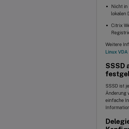
Nicht i
lokalen 
Citrix W
Registri
Weitere In
Linux VDA 
SSSD a
festge
SSSD ist j
Änderung w
einfache In
Informatio
Delegi