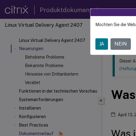
Produktdokumentation
Linux Virtual Delivery Agent 2407
Möchten Sie die Web
Dieser Inhalt
Linux V
Linux Virtual Delivery Agent 2407
JA
NEIN
Neuerungen
Behobene Probleme
Dieser A
Bekannte Probleme
(Haftun
Hinweise von Drittanbietern
Veraltet
Was 
Funktionen in der technischen Vorschau
Systemanforderungen
<
Installieren
April 13,
Konfigurieren
Best Practices
Was i
Dokumentverlauf