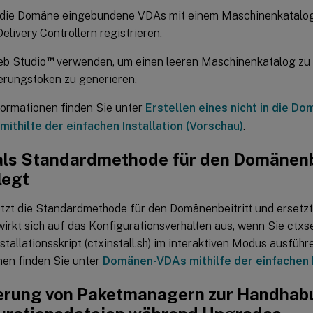
n die Domäne eingebundene VDAs mit einem Maschinenkatalog
Delivery Controllern registrieren.
™
eb Studio
verwenden, um einen leeren Maschinenkatalog zu e
erungstoken zu generieren.
formationen finden Sie unter
Erstellen eines nicht in die 
mithilfe der einfachen Installation (Vorschau)
.
ls Standardmethode für den Domänenbe
legt
etzt die Standardmethode für den Domänenbeitritt und ersetzt
irkt sich auf das Konfigurationsverhalten aus, wenn Sie ctxs
stallationsskript (ctxinstall.sh) im interaktiven Modus ausführ
nen finden Sie unter
Domänen-VDAs mithilfe der einfachen I
erung von Paketmanagern zur Handhab