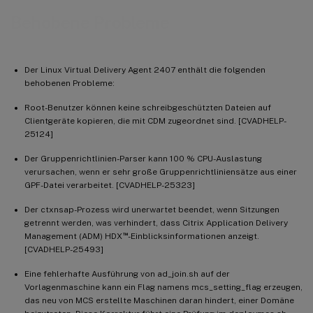
Behobene Probleme
Der Linux Virtual Delivery Agent 2407 enthält die folgenden
behobenen Probleme:
Root-Benutzer können keine schreibgeschützten Dateien auf
Clientgeräte kopieren, die mit CDM zugeordnet sind. [CVADHELP-
25124]
Der Gruppenrichtlinien-Parser kann 100 % CPU-Auslastung
verursachen, wenn er sehr große Gruppenrichtliniensätze aus einer
GPF-Datei verarbeitet. [CVADHELP-25323]
Der ctxnsap-Prozess wird unerwartet beendet, wenn Sitzungen
getrennt werden, was verhindert, dass Citrix Application Delivery
™
Management (ADM) HDX
-Einblicksinformationen anzeigt.
[CVADHELP-25493]
Eine fehlerhafte Ausführung von ad_join.sh auf der
Vorlagenmaschine kann ein Flag namens mcs_setting_flag erzeugen,
das neu von MCS erstellte Maschinen daran hindert, einer Domäne