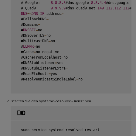
  # Google
:
8.8
.8
.8
#dns
.
google 
8.8
.4
.4
#dns
.
google 
20
  # Quad9
:
9.9
.9
.9
#dns
.
quad9
.
net 
149.112
.112
.112
#dn
DNS
=
<
DNS
IP
 address
>
  #FallbackDNS
=
  #Domains
=
  #
DNSSEC
=
no

  #DNSOverTLS
=
no

  #MulticastDNS
=
no

  #
LLMNR
=
no

  #Cache
=
no
-
negative

  #CacheFromLocalhost
=
no

  #DNSStubListener
=
yes

  #DNSStubListenerExtra
=
  #ReadEtcHosts
=
yes

  #ResolveUnicastSingleLabel
=
no

Starten Sie den systemd-resolved-Dienst neu.
  sudo service systemd
-
resolved restart
