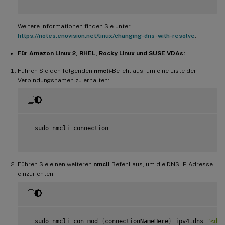
Weitere Informationen finden Sie unter
https://notes.enovision.net/linux/changing-dns-with-resolve
.
Für Amazon Linux 2, RHEL, Rocky Linux und SUSE VDAs:
Führen Sie den folgenden
nmcli
-Befehl aus, um eine Liste der
Verbindungsnamen zu erhalten:
  sudo nmcli connection

Führen Sie einen weiteren
nmcli
-Befehl aus, um die DNS-IP-Adresse
einzurichten:
  sudo nmcli con mod 
{
connectionNameHere
}
 ipv4
.
dns 
"<dns