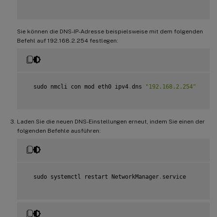
Sie können die DNS-IP-Adresse beispielsweise mit dem folgenden
Befehl auf 192.168.2.254 festlegen:
  sudo nmcli con mod eth0 ipv4
.
dns 
"192.168.2.254"
Laden Sie die neuen DNS-Einstellungen erneut, indem Sie einen der
folgenden Befehle ausführen:
  sudo systemctl restart NetworkManager
.
service
