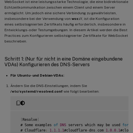
WebSocket ist eine leistungsstarke Technologie, die eine bidirektionale
Echtzeitkommunikation zwischen einem Client und einem Server
ermöglicht. Um jedoch eine sichere Verbindung zu gewährleisten,
insbesondere bei der Verwendung von
wss://
, ist die Konfiguration
eines selbstsignierten Zertifikats häufig erforderlich, insbesondere in
Entwicklungs- oder Testumgebungen. In diesem Artikel werden die Best
Practices zum Konfigurieren selbstsignierter Zertifikate für WebSocket
beschrieben.
Schritt 1: (Nur für nicht in eine Domäne eingebundene
VDAs) Konfigurieren des DNS-Servers
Für Ubuntu- und Debian-VDAs:
Ändern Sie die DNS-Einstellungen, indem Sie
/etc/systemd/resolved.conf
wie folgt bearbeiten:
[
Resolve
]
  # Some examples 
of
DNS
 servers which may be used 
for
D
  # Cloudflare
:
1.1
.1
.1
#cloudflare
-
dns
.
com 
1.0
.0
.1
#cloud