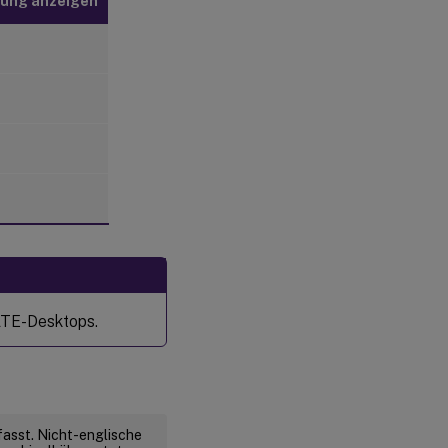
rung anzeigen
ATE-Desktops.
fasst. Nicht-englische