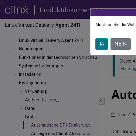
Produktdokumentation
Linux Virtual Delivery Agent 2411
Möchten Sie die Web
Dieser Inhalt
Linux V
Linux Virtual Delivery Agent 2411
JA
NEIN
Neuerungen
Funktionen in der technischen Vorschau
Dieser A
Systemanforderungen
(Haftun
Installation
Konfigurieren
Aut
Verwaltung
Authentifizierung
<
Datei
June 7, 
Grafik
Automatische DPI-Skalierung
Der Linux 
Anzeige des Client-Akkustatus