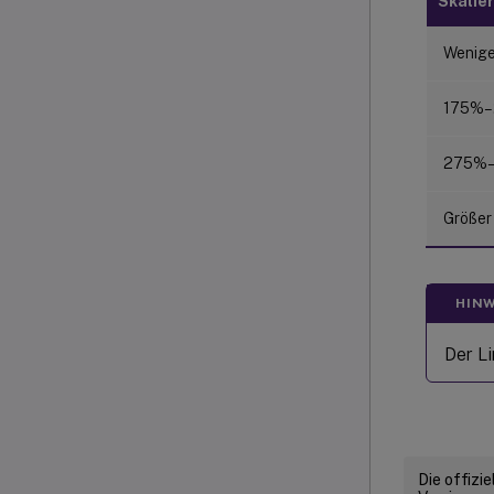
Skalie
Wenige
175%
275%
Größer
HINW
Der L
Die offizi