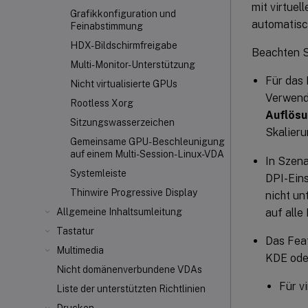
mit virtuel
Grafikkonfiguration und
automatisc
Feinabstimmung
HDX-Bildschirmfreigabe
Beachten S
Multi-Monitor-Unterstützung
Für das 
Nicht virtualisierte GPUs
Verwend
Rootless Xorg
Auflös
Sitzungswasserzeichen
Skalieru
Gemeinsame GPU-Beschleunigung
auf einem Multi-Session-Linux-VDA
In Szena
Systemleiste
DPI-Eins
Thinwire Progressive Display
nicht un
auf alle
Allgemeine Inhaltsumleitung
Tastatur
Das Fea
Multimedia
KDE ode
Nicht domänenverbundene VDAs
Für v
Liste der unterstützten Richtlinien