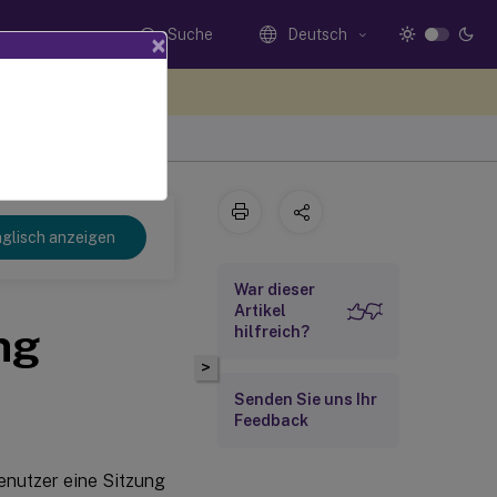
Suche
Deutsch
×
n Sie hier Feedback
glisch anzeigen
War dieser
Artikel
ng
hilfreich?
>
Senden Sie uns Ihr
Feedback
enutzer eine Sitzung