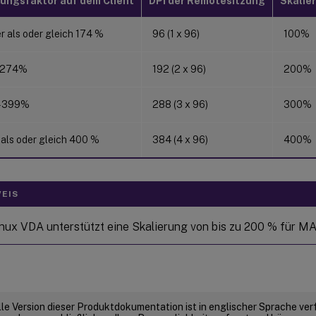
rungsfaktor auf dem Client
DPI der Remotesitzung
Skalie
r als oder gleich 174 %
96 (1 x 96)
100%
–274%
192 (2 x 96)
200%
–399%
288 (3 x 96)
300%
 als oder gleich 400 %
384 (4 x 96)
400%
EIS
inux VDA unterstützt eine Skalierung von bis zu 200 % für M
elle Version dieser Produktdokumentation ist in englischer Sprache ver