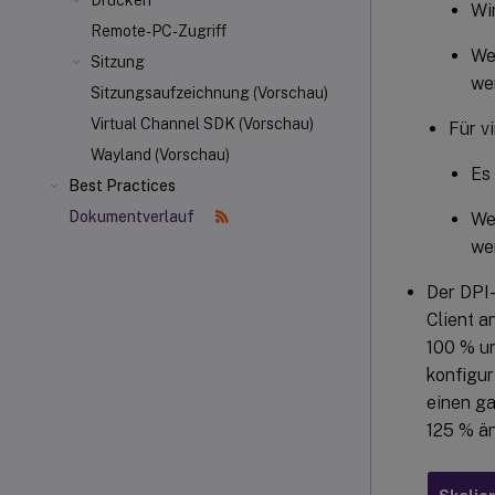
Drucken
Wi
Remote-PC-Zugriff
We
Sitzung
we
Sitzungsaufzeichnung (Vorschau)
Virtual Channel SDK (Vorschau)
Für v
Wayland (Vorschau)
Es
Best Practices
Dokumentverlauf
We
we
Der DPI-
Client a
100 % un
konfigur
einen ga
125 % än