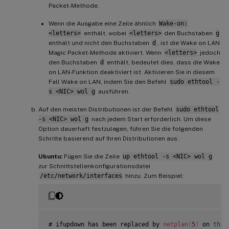
Packet-Methode.
Wenn die Ausgabe eine Zeile ähnlich
Wake-on:
<letters>
enthält, wobei
<letters>
den Buchstaben
g
enthält und nicht den Buchstaben
d
, ist die Wake on LAN
Magic Packet-Methode aktiviert. Wenn
<letters>
jedoch
den Buchstaben
d
enthält, bedeutet dies, dass die Wake
on LAN-Funktion deaktiviert ist. Aktivieren Sie in diesem
Fall Wake on LAN, indem Sie den Befehl
sudo ethtool -
s <NIC> wol g
ausführen.
Auf den meisten Distributionen ist der Befehl
sudo ethtool
-s <NIC> wol g
nach jedem Start erforderlich. Um diese
Option dauerhaft festzulegen, führen Sie die folgenden
Schritte basierend auf Ihren Distributionen aus:
Ubuntu:
Fügen Sie die Zeile
up ethtool -s <NIC> wol g
zur Schnittstellenkonfigurationsdatei
/etc/network/interfaces
hinzu. Zum Beispiel:
# ifupdown has been replaced by 
netplan
(
5
)
 on 
this