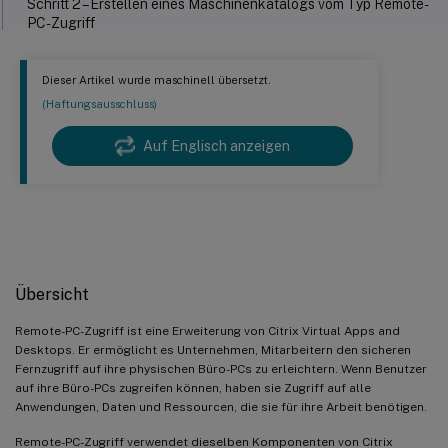
Schritt 2 – Erstellen eines Maschinenkatalogs vom Typ Remote-
PC-Zugriff
Schritt 3 – Erstellen einer Bereitstellungsgruppe, um die PCs im
Maschinenkatalog für Benutzer verfügbar zu machen, die
Dieser Artikel wurde maschinell übersetzt.
Zugriff anfordern
(Haftungsausschluss)
Wake on LAN
Auf Englisch anzeigen
Systemanforderungen
Designüberlegungen
Remote-PC-Zugriff
Betriebliche Überlegungen
Weitere Ressourcen
Übersicht
Remote-PC-Zugriff ist eine Erweiterung von Citrix Virtual Apps and
Desktops. Er ermöglicht es Unternehmen, Mitarbeitern den sicheren
Fernzugriff auf ihre physischen Büro-PCs zu erleichtern. Wenn Benutzer
auf ihre Büro-PCs zugreifen können, haben sie Zugriff auf alle
Anwendungen, Daten und Ressourcen, die sie für ihre Arbeit benötigen.
Remote-PC-Zugriff verwendet dieselben Komponenten von Citrix