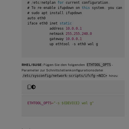
# 
/
etc
/
netplan 
for
 current configuration
.
# To re
-
enable ifupdown on 
this
 system
,
 you can ru
# sudo apt install ifupdown

auto eth0

iface eth0 inet 
static
           address 
10.0
.0
.1
           netmask 
255.255
.240
.0
           gateway 
10.0
.0
.1
           up ethtool 
-
s eth0 wol g

RHEL/SUSE:
Fügen Sie den folgenden
ETHTOOL_OPTS
-
Parameter zur Schnittstellenkonfigurationsdatei
/etc/sysconfig/network-scripts/ifcfg-<NIC>
hinzu:
ETHTOOL_OPTS
=
"-s ${DEVICE} wol g"