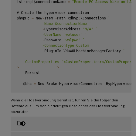
[
string
]
$connectionName 
=
"Remote PC Access Wake on LAN"
# Create the hypervisor connection

$hypHc 
=
 New
-
Item 
-
Path xdhyp
:
\Connections 
`
            -Name $connectionName 
`
-
HypervisorAddress 
"N/A"
`
            -UserName "woluser" 
`
-
Password 
"wolpwd"
`
            -ConnectionType Custom 
`
-
PluginId VdaWOLMachineManagerFactory 
`
-  -CustomProperties "<CustomProperties></CustomProperti
>
>
-
-
Persist

-
  $bhc 
=
 New
-
BrokerHypervisorConnection 
-
HypHypervisorC
## Wait 
for
 the connection to be ready before trying to u
Wenn die Hostverbindung bereit ist, führen Sie die folgenden
while
(
-
not $bhc
.
IsReady
)
Befehle aus, um den eindeutigen Bezeichner der Hostverbindung
-
{
abzurufen:
-
  Start
-
Sleep 
-
s 
5
-
  $bhc 
=
 Get
-
BrokerHypervisorConnection 
-
HypHypervisorC
-
}