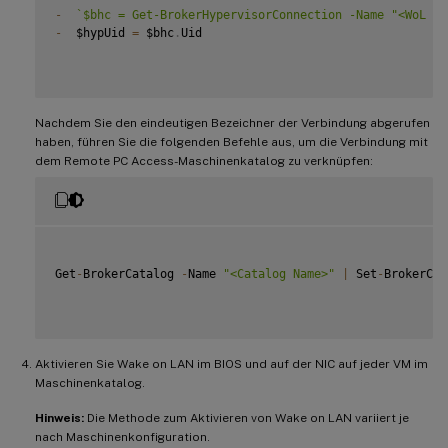
-
`
$bhc = Get-BrokerHypervisorConnection -Name "<WoL Co
-
  $hypUid 
=
 $bhc
.
Uid

Nachdem Sie den eindeutigen Bezeichner der Verbindung abgerufen
haben, führen Sie die folgenden Befehle aus, um die Verbindung mit
dem Remote PC Access-Maschinenkatalog zu verknüpfen:
Get
-
BrokerCatalog 
-
Name 
"<Catalog Name>"
|
 Set
-
BrokerCat
Aktivieren Sie Wake on LAN im BIOS und auf der NIC auf jeder VM im
Maschinenkatalog.
Hinweis:
Die Methode zum Aktivieren von Wake on LAN variiert je
nach Maschinenkonfiguration.