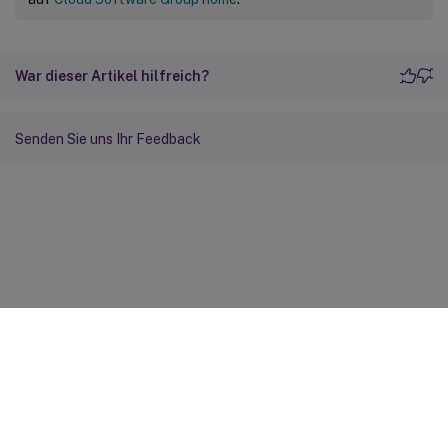
War dieser Artikel hilfreich?
Senden Sie uns Ihr Feedback
Feedback zur Site
Ihre Datenschutzauswahl
Datenschutz und rechtliche
Bestimmungen
Cookie-Einstellungen
docs.cloud.com