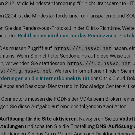
on 2112 ist die Mindestanforderung für nicht-transparente H
on 2204 ist die Mindestanforderung für transparente und S
en Sie das Rendezvous-Protokoll in der Citrix-Richtlinie. Weit
ie unter
Richtlinieneinstellung für das Rendezvous-Protok
DAs müssen Zugriff auf
https://*.nssvc.net
haben, ein
mains. Wenn Sie nicht alle Subdomains auf diese Weise zur Po
n, verwenden Sie stattdessen
https://*.c.nssvc.net
u
ps://*.g.nssvc.net
. Weitere Informationen finden Sie im
derungen an die Internetkonnektivität
der Citrix Cloud-Do
al Apps and Desktops-Dienst) und im Knowledge Center-Artik
 Connectors müssen die FQDNs der VDAs beim Brokern einer 
igen Sie diese Aufgabe auf eine der folgenden zwei Arten:
uflösung für die Site aktivieren.
Navigieren Sie zu
Vollst
stellungen
und schalten Sie die Einstellung
DNS-Auflösung a
nativ können Sie das Citrix Virtual Apps and Desktops Remot