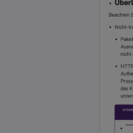
Über
Beachten S
Nicht-t
Paket
Ausna
nicht
HTTP-
Authe
Proxy
das K
unter
HINW