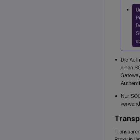
U
P
D
S
a
Die Auth
einen S
Gateway
Authenti
Nur SOC
verwende
Transp
Transparen
Proxy in I