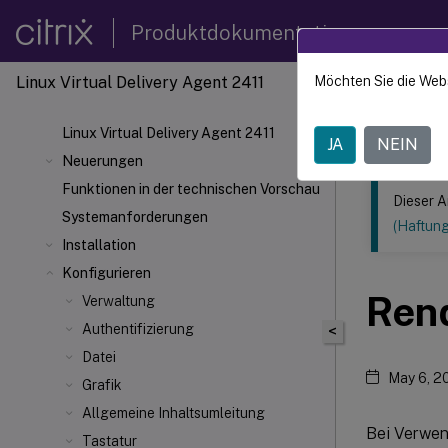
Produktdokumentation
Linux Virtual Delivery Agent 2411
Möchten Sie die Web
Dieser Inhalt
Linux V
Linux Virtual Delivery Agent 2411
JA
NEIN
Neuerungen
Funktionen in der technischen Vorschau
Dieser A
Systemanforderungen
(Haftun
Installation
Konfigurieren
Ren
Verwaltung
Authentifizierung
<
Datei
May 6, 2
Grafik
Allgemeine Inhaltsumleitung
Bei Verwen
Tastatur