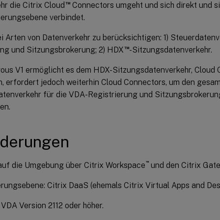
™
r die Citrix Cloud
Connectors umgeht und sich direkt und sic
erungsebene verbindet.
i Arten von Datenverkehr zu berücksichtigen: 1) Steuerdatenv
™
ung und Sitzungsbrokerung; 2) HDX
-Sitzungsdatenverkehr.
ous V1 ermöglicht es dem HDX-Sitzungsdatenverkehr, Cloud 
, erfordert jedoch weiterhin Cloud Connectors, um den gesa
tenverkehr für die VDA-Registrierung und Sitzungsbrokerung
en.
rderungen
™
 auf die Umgebung über Citrix Workspace
und den Citrix Gat
rungsebene: Citrix DaaS (ehemals Citrix Virtual Apps and De
 VDA Version 2112 oder höher.