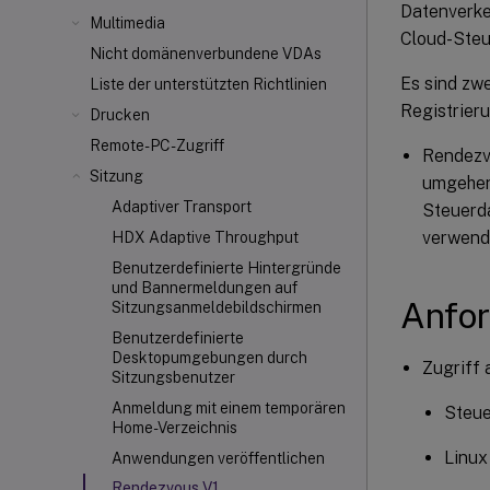
Datenverkeh
Multimedia
Cloud-Steu
Nicht domänenverbundene VDAs
Es sind zwe
Liste der unterstützten Richtlinien
Registrier
Drucken
Remote-PC-Zugriff
Rendezv
Sitzung
umgehen
Adaptiver Transport
Steuerda
verwend
HDX Adaptive Throughput
Benutzerdefinierte Hintergründe
und Bannermeldungen auf
Anfo
Sitzungsanmeldebildschirmen
Benutzerdefinierte
Desktopumgebungen durch
Zugriff
Sitzungsbenutzer
Anmeldung mit einem temporären
Steue
Home-Verzeichnis
Linux
Anwendungen veröffentlichen
Rendezvous V1