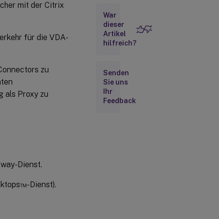
her mit der Citrix
Transparenter
War
Proxy
dieser
Nicht-
Artikel
erkehr für die VDA-
transparenter
hilfreich?
Proxy
Rendezvous-
Connectors zu
Senden
Validierung
mten
Sie uns
Ihr
 als Proxy zu
Funktionsweise
Feedback
von
Rendezvous
eway-Dienst.
sktops™-Dienst).