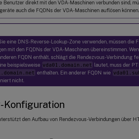
ne Benutzer direkt mit den VDA-Maschinen verbunden sind, mü
tgeräte auch die FQDNs der VDA-Maschinen auflösen können
ie eine DNS-Reverse-Lookup-Zone verwenden, müssen die 
gen mit den FQDNs der VDA-Maschinen übereinstimmen. Wen
anderen FQDN enthält, schlägt die Rendezvous-Verbindung f
ne beispielsweise
vda01.domain.net
lautet, muss der PT
1.domain.net
enthalten. Ein anderer FQDN wie
vda01.su
niert nicht.
-Konfiguration
nterstützt den Aufbau von Rendezvous-Verbindungen über 