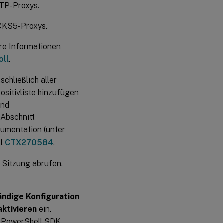
TTP-Proxys.
OCKS5-Proxys.
ere Informationen
oll
.
schließlich aller
sitivliste hinzufügen
nd
 Abschnitt
kumentation (unter
el
CTX270584
.
Sitzung abrufen.
ändige Konfiguration
ktivieren
ein.
e PowerShell SDK