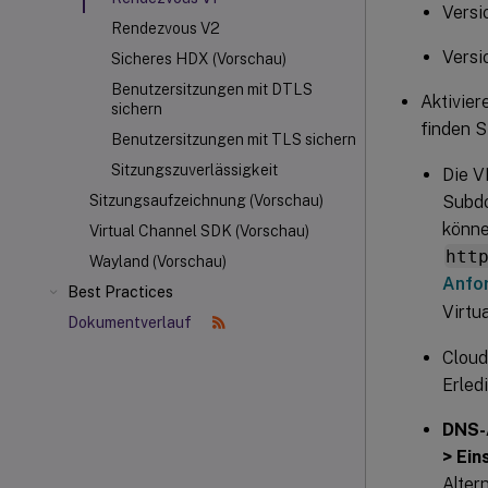
Versi
Rendezvous V2
Versi
Sicheres HDX (Vorschau)
Benutzersitzungen mit DTLS
Aktivier
sichern
finden S
Benutzersitzungen mit TLS sichern
Sitzungszuverlässigkeit
Die V
Subdo
Sitzungsaufzeichnung (Vorschau)
könne
Virtual Channel SDK (Vorschau)
htt
Wayland (Vorschau)
Anfor
Best Practices
Virtu
Dokumentverlauf
Cloud
Erled
DNS-A
> Ein
Alter