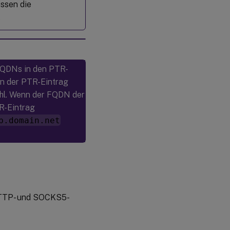
ssen die
.
FQDNs in den PTR-
n der PTR-Eintrag
ehl. Wenn der FQDN der
R-Eintrag
b.domain.net
HTTP- und SOCKS5-