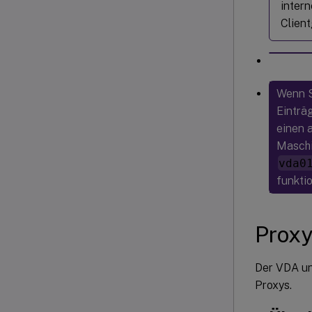
inter
Clien
Wenn S
Einträ
einen 
Maschi
vda0
funktio
Proxy
Der VDA u
Proxys.