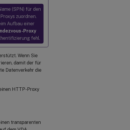
 Name (SPN) für den
 Proxys zuordnen.
im Aufbau einer
ndezvous-Proxy
entifizierung fehl.
erstützt. Wenn Sie
eren, damit der für
e Datenverkehr die
 einen HTTP-Proxy
einen transparenten
n auf dem VDA