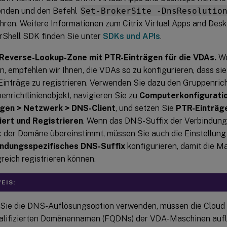
nden und den Befehl
Set-BrokerSite -DnsResolutio
hren. Weitere Informationen zum Citrix Virtual Apps and De
Shell SDK finden Sie unter
SDKs und APIs
.
Reverse-Lookup-Zone mit PTR-Einträgen für die VDAs.
We
n, empfehlen wir Ihnen, die VDAs so zu konfigurieren, dass si
inträge zu registrieren. Verwenden Sie dazu den Gruppenricht
enrichtlinienobjekt, navigieren Sie zu
Computerkonfiguratio
agen > Netzwerk > DNS-Client
, und setzen Sie
PTR-Einträge
iert und Registrieren
. Wenn das DNS-Suffix der Verbindung
x der Domäne übereinstimmt, müssen Sie auch die Einstellung
indungsspezifisches DNS-Suffix
konfigurieren, damit die 
greich registrieren können.
EIS:
Sie die DNS-Auflösungsoption verwenden, müssen die Cloud 
ualifizierten Domänennamen (FQDNs) der VDA-Maschinen aufl