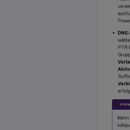
verwe
ausfü
Power
DNS-
wähle
PTR-E
Grupp
Vorl
Aktiv
Suffi
Verb
erfol
HINW
Wenn 
vollq