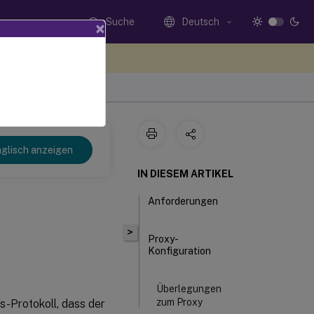
Suche
Deutsch
×
n Sie hier Feedback
glisch anzeigen
IN DIESEM ARTIKEL
Anforderungen
>
Proxy-
Konfiguration
Überlegungen
zum Proxy
-Protokoll, dass der