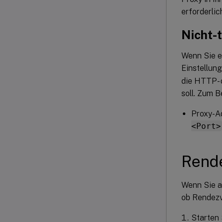
erforderlic
Nicht-
Wenn Sie e
Einstellun
die HTTP- 
soll. Zum Be
Proxy-A
<Port>
Rende
Wenn Sie al
ob Rendezv
Starten 