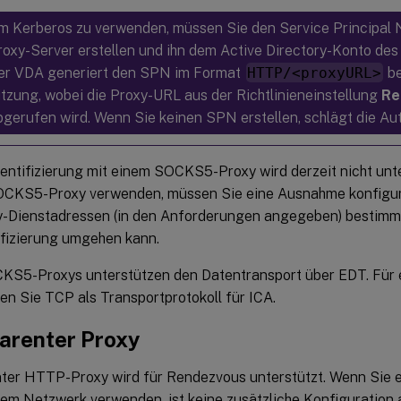
m Kerberos zu verwenden, müssen Sie den Service Principal
roxy-Server erstellen und ihn dem Active Directory-Konto des
er VDA generiert den SPN im Format
HTTP/<proxyURL>
be
itzung, wobei die Proxy-URL aus der Richtlinieneinstellung
Re
bgerufen wird. Wenn Sie keinen SPN erstellen, schlägt die Auth
entifizierung mit einem SOCKS5-Proxy wird derzeit nicht unt
OCKS5-Proxy verwenden, müssen Sie eine Ausnahme konfiguri
-Dienstadressen (in den Anforderungen angegeben) bestimmt
fizierung umgehen kann.
KS5-Proxys unterstützen den Datentransport über EDT. Für
n Sie TCP als Transportprotokoll für ICA.
arenter Proxy
ter HTTP-Proxy wird für Rendezvous unterstützt. Wenn Sie 
hrem Netzwerk verwenden, ist keine zusätzliche Konfiguratio