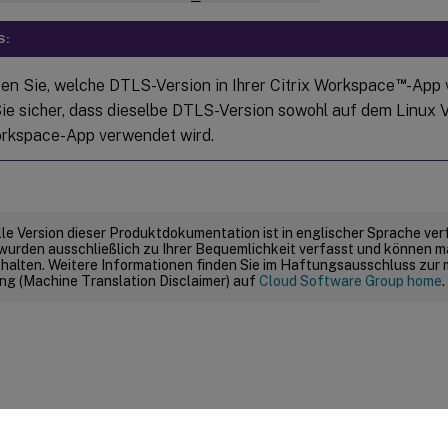
S:
™
en Sie, welche DTLS-Version in Ihrer Citrix Workspace
-App 
Sie sicher, dass dieselbe DTLS-Version sowohl auf dem Linux V
orkspace-App verwendet wird.
elle Version dieser Produktdokumentation ist in englischer Sprache ver
wurden ausschließlich zu Ihrer Bequemlichkeit verfasst und können m
thalten. Weitere Informationen finden Sie im Haftungsausschluss zur
g (Machine Translation Disclaimer) auf
Cloud Software Group home
.