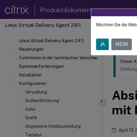
Produktdokumentation
Linux Virtual Delivery Agent 2411
Möchten Sie die Web
Dieser Inhalt
Linux V
Linux Virtual Delivery Agent 2411
JA
NEIN
Neuerungen
Funktionen in der technischen Vorschau
Dieser A
Systemanforderungen
(Haftun
Installation
Konfigurieren
Absi
Verwaltung
Authentifizierung
<
mit
Datei
Grafik
Allgemeine Inhaltsumleitung
April 13,
Tastatur