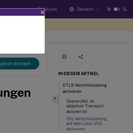
Suche
Deutsch
×
n Sie hier Feedback
glisch anzeigen
IN DIESEM ARTIKEL
DTLS-Verschlüsselung
zungen
aktivieren
>
Überprüfen, ob
adaptiver Transport
aktiviert ist
SSL-Verschlüsselung
auf dem Linux VDA
aktivieren