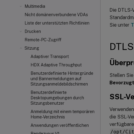
Multimedia
Die DTLS-Ve
Nicht domänenverbundene VDAs
Standardmä
Liste der unterstützten Richtlinien
Sie unter
T
Drucken
Remote-PC-Zugriff
DTLS-
Sitzung
Adaptiver Transport
Überprü
HDX Adaptive Throughput
Benutzerdefinierte Hintergründe
Stellen Sie
und Bannermeldungen auf
Bevorzug
Sitzungsanmeldebildschirmen
Benutzerdefinierte
SSL-Ve
Desktopumgebungen durch
Sitzungsbenutzer
Verwenden 
Anmeldung mit einem temporären
die SSL-Ver
Home-Verzeichnis
verfügbare
Anwendungen veröffentlichen
/opt/Ci
Rendezvous V1