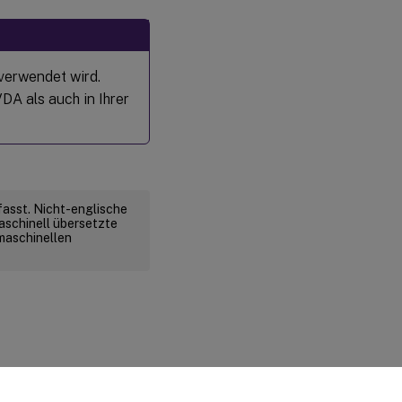
verwendet wird.
DA als auch in Ihrer
fasst. Nicht-englische
aschinell übersetzte
 maschinellen