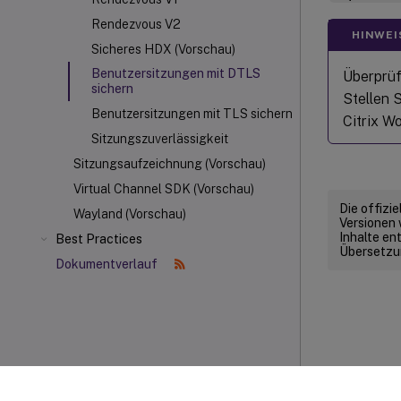
Rendezvous V2
HINWEI
Sicheres HDX (Vorschau)
Benutzersitzungen mit DTLS
Überprüf
sichern
Stellen 
Benutzersitzungen mit TLS sichern
Citrix W
Sitzungszuverlässigkeit
Sitzungsaufzeichnung (Vorschau)
Virtual Channel SDK (Vorschau)
Die offizi
Wayland (Vorschau)
Versionen 
Inhalte en
Best Practices
Übersetzun
Dokumentverlauf