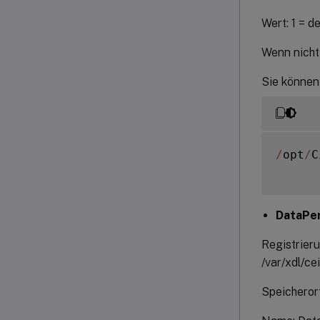
Wert: 1 = de
Wenn nicht 
Sie können
/
opt
/
C
DataPer
Registrieru
/var/xdl/cei
Speichero