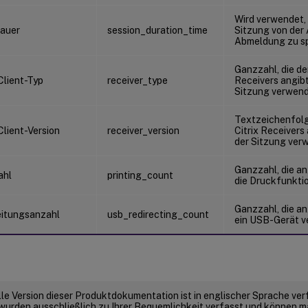
Wird verwendet, 
auer
session_duration_time
Sitzung von der
Abmeldung zu s
Ganzzahl, die de
Client-Typ
receiver_type
Receivers angibt
Sitzung verwen
Textzeichenfolge
Client-Version
receiver_version
Citrix Receivers
der Sitzung ver
Ganzzahl, die an
ahl
printing_count
die Druckfunkti
Ganzzahl, die an
itungsanzahl
usb_redirecting_count
ein USB-Gerät 
elle Version dieser Produktdokumentation ist in englischer Sprache ver
wurden ausschließlich zu Ihrer Bequemlichkeit verfasst und können m