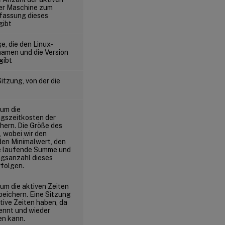
er Maschine zum
rfassung dieses
gibt
, die den Linux-
amen und die Version
gibt
 Sitzung, von der die
 um die
gszeitkosten der
hern. Die Größe des
, wobei wir den
den Minimalwert, den
e laufende Summe und
ngsanzahl dieses
folgen.
um die aktiven Zeiten
peichern. Eine Sitzung
tive Zeiten haben, da
ennt und wieder
en kann.