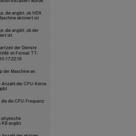
ation installiert wurde.
e, die angibt, ob HDX
aschine aktiviert ist
, die angibt, ob der
ert ist
artzeit der Dienste
xvda
im Format TT-
10-17:22:19
p der Maschine an
ie Anzahl der CPU-Kerne
gibt
 die die CPU-Frequenz
e physische
n KB angibt
e Anzahl der aktiven