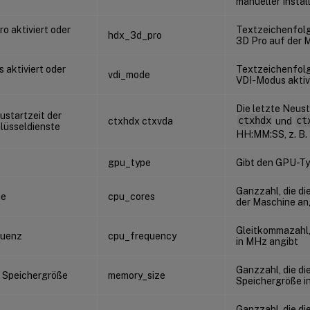
manueller Install
o aktiviert oder
Textzeichenfolg
hdx_3d_pro
3D Pro auf der M
 aktiviert oder
Textzeichenfolge
vdi_mode
VDI-Modus aktivi
Die letzte Neust
ustartzeit der
ctxhdx ctxvda
ctxhdx
und
ct
üsseldienste
HH:MM:SS, z. B. 
gpu_type
Gibt den GPU-Ty
Ganzzahl, die d
ne
cpu_cores
der Maschine an
Gleitkommazahl,
uenz
cpu_frequency
in MHz angibt
Ganzzahl, die di
 Speichergröße
memory_size
Speichergröße i
Ganzzahl, die di