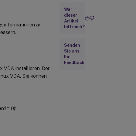
War
dieser
Artikel
gsinformationen an
hilfreich?
bessern.
Senden
Sie uns
Ihr
Feedback
 VDA installieren. Der
Linux VDA. Sie können
rd = 0):