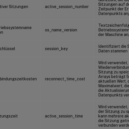
Sitzungen auf d
tiver Sitzungen
active_session_number
Zeitpunkt der E
Datenpunkts an
Textzeichenfolge
riebssystemname
os_name_version
Betriebssystemn
on
der Maschine an
Identifiziert die
chlüssel
session_key
Daten stammen
Wird verwendet,
Wiederverbindun
Sitzung zu speic
Arrays beträgt 5
bindungszeitkosten
reconnect_time_cost
aktuellen Wert, 
Maximalwert, di
die Aktualisieru
Datenpunkts ver
Wird verwendet, 
der Sitzung zu s
tzungszeit
active_session_time
kann mehrere ak
die Sitzung getr
verbunden werd