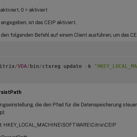
aktiviert, 0 = aktiviert
angegeben, ist das CEIP aktiviert.
 den folgenden Befehl auf einem Client ausführen, um das CEI
itrix
/
VDA
/
bin
/
ctxreg update 
-
k 
"HKEY_LOCAL_MA
sistPath
ngseinstellung, die den Pfad für die Datenspeicherung steuer
p):
rt: HKEY_LOCAL_MACHINE\SOFTWARE\Citrix\CEIP