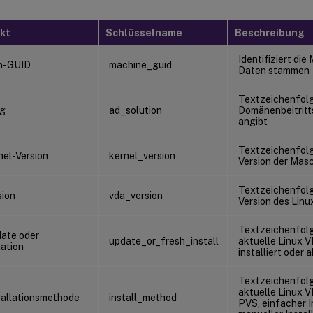
kt
Schlüsselname
Beschreibung
Identifiziert die
n-GUID
machine_guid
Daten stammen
Textzeichenfolge
g
ad_solution
Domänenbeitrit
angibt
Textzeichenfolge
nel-Version
kernel_version
Version der Mas
Textzeichenfolge,
ion
vda_version
Version des Linu
Textzeichenfolge
ate oder
update_or_fresh_install
aktuelle Linux 
lation
installiert oder a
Textzeichenfolge
aktuelle Linux 
allationsmethode
install_method
PVS, einfacher I