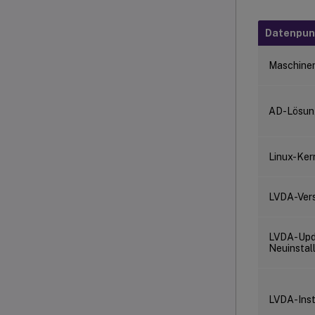
Datenpun
Maschine
AD-Lösun
Linux-Ker
LVDA-Vers
LVDA-Upd
Neuinstal
LVDA-Inst