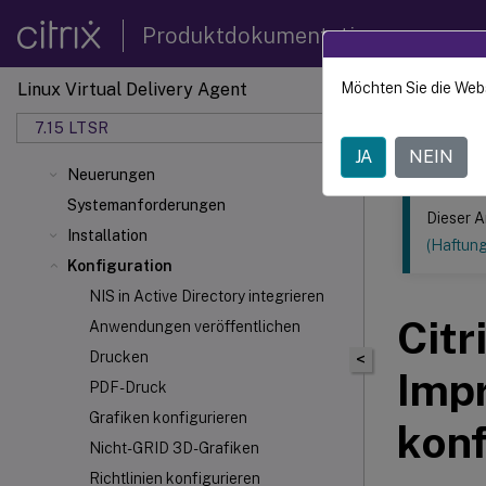
Produktdokumentation
Linux Virtual Delivery Agent
Möchten Sie die Web
Dieser Inhalt
7.15 LTSR
Linux V
JA
NEIN
Neuerungen
Systemanforderungen
Dieser A
Installation
(Haftun
Konfiguration
NIS in Active Directory integrieren
Citr
Anwendungen veröffentlichen
Drucken
<
Imp
PDF-Druck
Grafiken konfigurieren
konf
Nicht-GRID 3D-Grafiken
Richtlinien konfigurieren