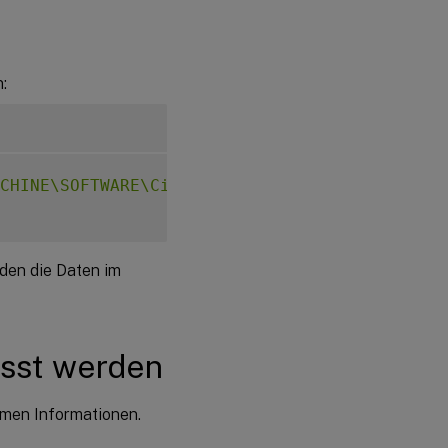
:
CHINE\SOFTWARE\Citrix\CEIP"
-
v 
"DataPersistP
rden die Daten im
asst werden
nymen Informationen.