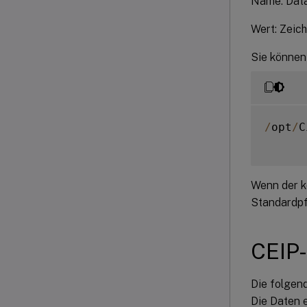
Name: Data
Wert: Zeic
Sie können
/
opt
/
C
Wenn der ko
Standardpf
CEIP-
Die folgend
Die Daten e