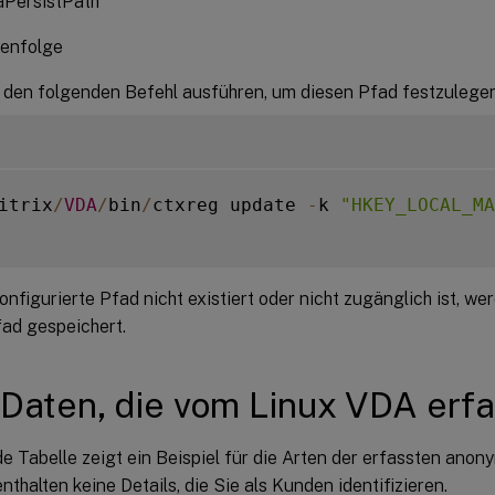
PersistPath
henfolge
 den folgenden Befehl ausführen, um diesen Pfad festzulegen
itrix
/
VDA
/
bin
/
ctxreg update 
-
k 
"HKEY_LOCAL_MA
nfigurierte Pfad nicht existiert oder nicht zugänglich ist, we
ad gespeichert.
Daten, die vom Linux VDA erf
e Tabelle zeigt ein Beispiel für die Arten der erfassten ano
nthalten keine Details, die Sie als Kunden identifizieren.