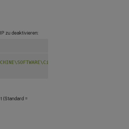
P zu deaktivieren:
CHINE\SOFTWARE\Citrix\CEIP"
-
v 
"CEIPSwitch"
t (Standard =