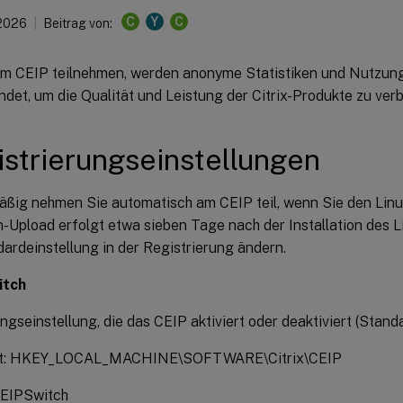
C
Y
C
 2026
Beitrag von:
m CEIP teilnehmen, werden anonyme Statistiken und Nutzun
ndet, um die Qualität und Leistung der Citrix-Produkte zu ver
strierungseinstellungen
ßig nehmen Sie automatisch am CEIP teil, wenn Sie den Linux
n-Upload erfolgt etwa sieben Tage nach der Installation des 
ardeinstellung in der Registrierung ändern.
itch
ngseinstellung, die das CEIP aktiviert oder deaktiviert (Standa
rt: HKEY_LOCAL_MACHINE\SOFTWARE\Citrix\CEIP
EIPSwitch