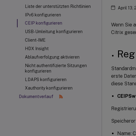
Liste der unterstützten Richtlinien
April 13,
IPv6 konfigurieren
CEIP konfigurieren
Wenn Sie a
USB-Umleitung konfigurieren
Citrix gese
Client-IME
HDX
Insight
Regi
Ablaufverfolgung aktivieren
Nicht authentifizierte Sitzungen
Standardmä
konfigurieren
erste Date
LDAPS konfigurieren
diese Stand
Xauthority konfigurieren
CEIPSw
Dokumentverlauf
Registrieru
Speichero
Name: C