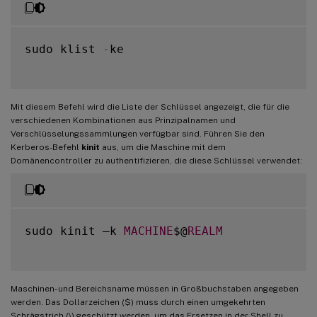
sudo klist 
-
ke

Mit diesem Befehl wird die Liste der Schlüssel angezeigt, die für die
verschiedenen Kombinationen aus Prinzipalnamen und
Verschlüsselungssammlungen verfügbar sind. Führen Sie den
Kerberos-Befehl
kinit
aus, um die Maschine mit dem
Domänencontroller zu authentifizieren, die diese Schlüssel verwendet:
sudo kinit –k 
MACHINE
$@
REALM
Maschinen- und Bereichsname müssen in Großbuchstaben angegeben
werden. Das Dollarzeichen ($) muss durch einen umgekehrten
Schrägstrich (\) geschützt werden, um das Ersetzen in der Shell zu