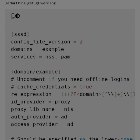
Bedarf hinzugefügt werden):
[
sssd
]
config_file_version 
=
2
domains 
=
 example

services 
=
 nss
,
 pam

[
domain
/
example
]
# Uncomment 
if
 you need offline logins

# cache_credentials 
=
true
re_expression 
=
(
(
(
?
P
<
domain
>
[
^
\\
]
+
)
\\
(
?
P
id_provider 
=
 proxy

proxy_lib_name 
=
 nis

auth_provider 
=
 ad

access_provider 
=
 ad

# Should be specified 
as
 the lower
-
case
 v