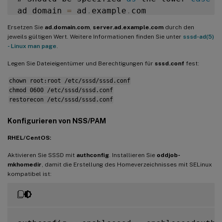
ad_domain 
=
 ad
.
example
.
com

Ersetzen Sie
ad.domain.com
,
server.ad.example.com
durch den
# Kerberos settings

jeweils gültigen Wert. Weitere Informationen finden Sie unter
sssd-ad(5)
krb5_ccachedir 
=
/
tmp

- Linux man page
.
krb5_ccname_template 
=
FILE
:
%
d
/
krb5cc_
%
U
Legen Sie Dateieigentümer und Berechtigungen für
sssd.conf
fest:
chown root:root /etc/sssd/sssd.conf
# Uncomment 
if
 service discovery is not wo
chmod 0600 /etc/sssd/sssd.conf
# ad_server 
=
 server
.
ad
.
example
.
com

restorecon /etc/sssd/sssd.conf
# Comment out 
if
 the users have the shell
Konfigurieren von NSS/PAM
default_shell 
=
/
bin
/
bash

RHEL/CentOS:
fallback_homedir 
=
/
home
/
%
d
/
%
u

Aktivieren Sie SSSD mit
authconfig
. Installieren Sie
oddjob-
# Uncomment and adjust 
if
 the 
default
 pri
mkhomedir
, damit die Erstellung des Homeverzeichnisses mit SELinux
kompatibel ist:
# ldap_sasl_authid 
=
 host
/
client
.
ad
.
examp