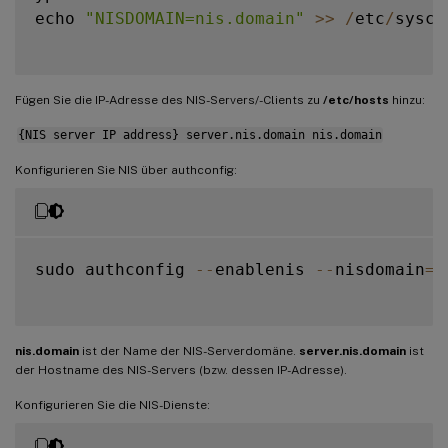
echo 
"NISDOMAIN=nis.domain"
>>
/
etc
/
sysco
Fügen Sie die IP-Adresse des NIS-Servers/-Clients zu
/etc/hosts
hinzu:
{NIS server IP address} server.nis.domain nis.domain
Konfigurieren Sie NIS über authconfig:
sudo authconfig 
--
enablenis 
--
nisdomain
=
n
nis.domain
ist der Name der NIS-Serverdomäne.
server.nis.domain
ist
der Hostname des NIS-Servers (bzw. dessen IP-Adresse).
Konfigurieren Sie die NIS-Dienste: