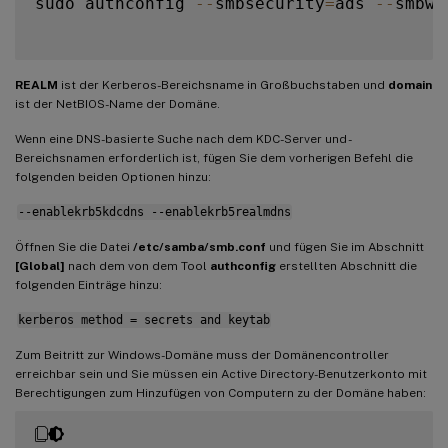
sudo authconfig 
--
smbsecurity
=
ads 
--
smbwo
REALM
ist der Kerberos-Bereichsname in Großbuchstaben und
domain
ist der NetBIOS-Name der Domäne.
Wenn eine DNS-basierte Suche nach dem KDC-Server und -
Bereichsnamen erforderlich ist, fügen Sie dem vorherigen Befehl die
folgenden beiden Optionen hinzu:
--enablekrb5kdcdns --enablekrb5realmdns
Öffnen Sie die Datei
/etc/samba/smb.conf
und fügen Sie im Abschnitt
[Global]
nach dem von dem Tool
authconfig
erstellten Abschnitt die
folgenden Einträge hinzu:
kerberos method = secrets and keytab
Zum Beitritt zur Windows-Domäne muss der Domänencontroller
erreichbar sein und Sie müssen ein Active Directory-Benutzerkonto mit
Berechtigungen zum Hinzufügen von Computern zu der Domäne haben: