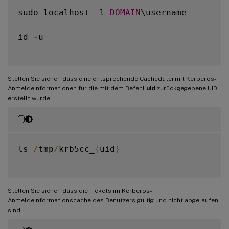
sudo localhost –l 
DOMAIN
\username

id 
-
u

Stellen Sie sicher, dass eine entsprechende Cachedatei mit Kerberos-
Anmeldeinformationen für die mit dem Befehl
uid
zurückgegebene UID
erstellt wurde:
ls 
/
tmp
/
krb5cc_
{
uid
}
Stellen Sie sicher, dass die Tickets im Kerberos-
Anmeldeinformationscache des Benutzers gültig und nicht abgelaufen
sind: