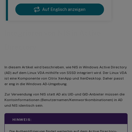
Auf Englisch anzeigen
Integrieren von NIS in Active
Directory
In diesem Artikel wird beschrieben, wie NIS in Windows Active Directory
(AD) auf dem Linux VDA mithilfe von SSSD integriert wird. Der Linux VDA
ist eine Komponente von Citrix XenApp und XenDesktop. Daher passt
er eng in die Windows AD-Umgebung.
Zur Verwendung von NIS statt AD als UID- und GID-Anbieter müssen die
Kontoinformationen (Benutzernamen/Kennwortkombinationen) in AD
und NIS identisch sein.
HINWEIS:
Die Authentifizierung findet weiterhin auf dem Active Directory-