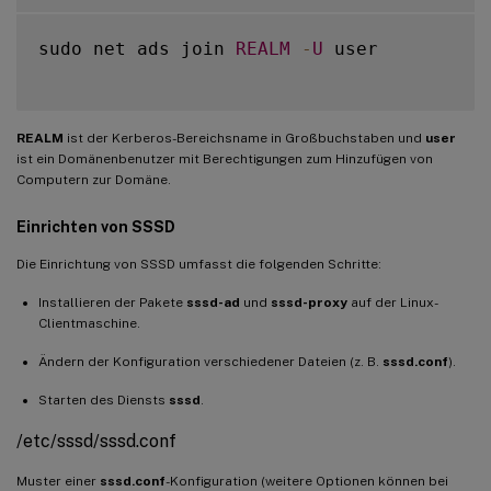
sudo net ads join 
REALM
-
U
 user

REALM
ist der Kerberos-Bereichsname in Großbuchstaben und
user
ist ein Domänenbenutzer mit Berechtigungen zum Hinzufügen von
Computern zur Domäne.
Einrichten von SSSD
Die Einrichtung von SSSD umfasst die folgenden Schritte:
Installieren der Pakete
sssd-ad
und
sssd-proxy
auf der Linux-
Clientmaschine.
Ändern der Konfiguration verschiedener Dateien (z. B.
sssd.conf
).
Starten des Diensts
sssd
.
/etc/sssd/sssd.conf
Muster einer
sssd.conf
-Konfiguration (weitere Optionen können bei