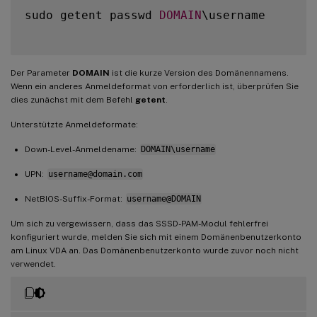
sudo getent passwd 
DOMAIN
\username

Der Parameter
DOMAIN
ist die kurze Version des Domänennamens.
Wenn ein anderes Anmeldeformat von erforderlich ist, überprüfen Sie
dies zunächst mit dem Befehl
getent
.
Unterstützte Anmeldeformate:
Down-Level-Anmeldename:
DOMAIN\username
UPN:
username@domain.com
NetBIOS-Suffix-Format:
username@DOMAIN
Um sich zu vergewissern, dass das SSSD-PAM-Modul fehlerfrei
konfiguriert wurde, melden Sie sich mit einem Domänenbenutzerkonto
am Linux VDA an. Das Domänenbenutzerkonto wurde zuvor noch nicht
verwendet.