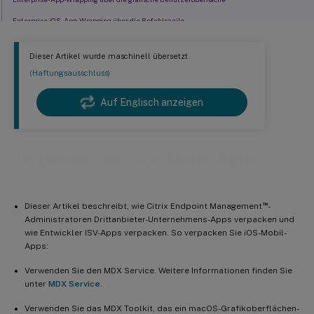
Enterprise iOS-App-Wrapping über die Befehlszeile
Befehlsoptionen
Dieser Artikel wurde maschinell übersetzt.
MDX-Richtlinien für iOS-Apps voreinstellen
(Haftungsausschluss)
Fehler beim Wrappen von iOS-Apps identifizieren
Auf Englisch anzeigen
Neusignieren von Apps, die das MDX App SDK enthalten
Sammeln von Systemprotokollen auf iOS-Geräten
So verwenden Sie Xcode zum Sammeln von Protokollen auf iOS-Geräten
Verpacken von iOS-Mobil-Apps
™
Dieser Artikel beschreibt, wie Citrix Endpoint Management
-
Administratoren Drittanbieter-Unternehmens-Apps verpacken und
wie Entwickler ISV-Apps verpacken. So verpacken Sie iOS-Mobil-
Apps:
Verwenden Sie den MDX Service. Weitere Informationen finden Sie
unter
MDX Service
.
Verwenden Sie das MDX Toolkit, das ein macOS-Grafikoberflächen-