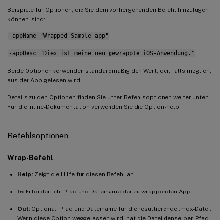
Beispiele für Optionen, die Sie dem vorhergehenden Befehl hinzufügen
können, sind:
-appName "Wrapped Sample app"
-appDesc "Dies ist meine neu gewrappte iOS-Anwendung."
Beide Optionen verwenden standardmäßig den Wert, der, falls möglich,
aus der App gelesen wird.
Details zu den Optionen finden Sie unter Befehlsoptionen weiter unten.
Für die Inline-Dokumentation verwenden Sie die Option -help.
Befehlsoptionen
Wrap-Befehl
Help:
Zeigt die Hilfe für diesen Befehl an.
In:
Erforderlich. Pfad und Dateiname der zu wrappenden App.
Out:
Optional. Pfad und Dateiname für die resultierende .mdx-Datei.
Wenn diese Option weggelassen wird, hat die Datei denselben Pfad