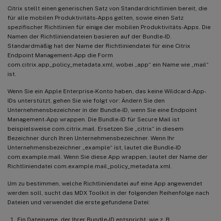
Citrix stellt einen generischen Satz von Standardrichtlinien bereit, die
für alle mobilen Produktivitäts-Apps gelten, sowie einen Satz
spezifischer Richtlinien für einige der mobilen Produktivitäts-Apps. Die
Namen der Richtliniendateien basieren auf der Bundle-ID.
Standardmäßig hat der Name der Richtliniendatei für eine Citrix
Endpoint Management-App die Form
com.citrix.app_policy_metadata.xml, wobei „app“ ein Name wie „mail“
ist.
Wenn Sie ein Apple Enterprise-Konto haben, das keine Wildcard-App-
IDs unterstützt, gehen Sie wie folgt vor: Ändern Sie den
Unternehmensbezeichner in der Bundle-ID, wenn Sie eine Endpoint
Management-App wrappen. Die Bundle-ID für Secure Mail ist
beispielsweise com.citrix.mail. Ersetzen Sie „citrix“ in diesem
Bezeichner durch Ihren Unternehmensbezeichner. Wenn Ihr
Unternehmensbezeichner „example“ ist, lautet die Bundle-ID
com.example.mail. Wenn Sie diese App wrappen, lautet der Name der
Richtliniendatei com.example.mail_policy_metadata.xml.
Um zu bestimmen, welche Richtliniendatei auf eine App angewendet
werden soll, sucht das MDX Toolkit in der folgenden Reihenfolge nach
Dateien und verwendet die erste gefundene Datei:
Ein Dateiname, der Ihrer Bundle-ID entspricht, wie z. B.