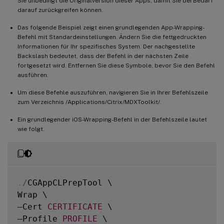
Sie unbedingt die Originalversion dieser Apps, damit Sie bei Bedarf
darauf zurückgreifen können.
Das folgende Beispiel zeigt einen grundlegenden App-Wrapping-
Befehl mit Standardeinstellungen. Ändern Sie die fettgedruckten
Informationen für Ihr spezifisches System. Der nachgestellte
Backslash bedeutet, dass der Befehl in der nächsten Zeile
fortgesetzt wird. Entfernen Sie diese Symbole, bevor Sie den Befehl
ausführen.
Um diese Befehle auszuführen, navigieren Sie in Ihrer Befehlszeile
zum Verzeichnis /Applications/Citrix/MDXToolkit/.
Ein grundlegender iOS-Wrapping-Befehl in der Befehlszeile lautet
wie folgt.
.
/
CGAppCLPrepTool \

Wrap \

–Cert 
CERTIFICATE
 \

–Profile 
PROFILE