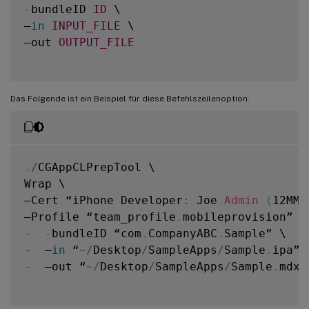
-
bundleID 
ID
 \

–
in
INPUT_FILE
 \

–out 
OUTPUT_FILE
Das Folgende ist ein Beispiel für diese Befehlszeilenoption.
.
/
CGAppCLPrepTool \

Wrap \

–Cert “iPhone Developer
:
 Joe 
Admin
(
12MMA
–Profile “team_profile
.
-
-
bundleID “com
.
CompanyABC
.
-
  –
in
 “
~
/
Desktop
/
SampleApps
/
Sample
.
-
  –out “
~
/
Desktop
/
SampleApps
/
Sample
.
mdx”
