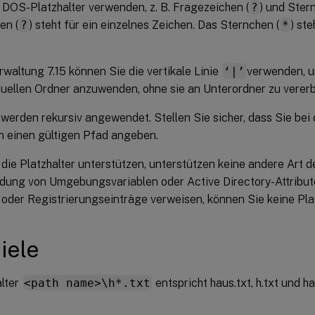
 DOS-Platzhalter verwenden, z. B. Fragezeichen (
?
) und Ster
en (
?
) steht für ein einzelnes Zeichen. Das Sternchen (
*
) st
rwaltung 7.15 können Sie die vertikale Linie
‘|’
verwenden, um
tuellen Ordner anzuwenden, ohne sie an Unterordner zu verer
 werden rekursiv angewendet. Stellen Sie sicher, dass Sie be
rn einen gültigen Pfad angeben.
, die Platzhalter unterstützen, unterstützen keine andere Art de
ung von Umgebungsvariablen oder Active Directory-Attributen.
 oder Registrierungseinträge verweisen, können Sie keine Pla
iele
alter
<path name>\h*.txt
entspricht haus.txt, h.txt und ha