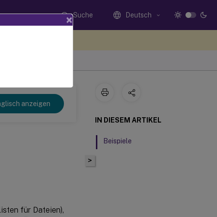
Suche
Deutsch
×
n Sie hier Feedback
glisch anzeigen
IN DIESEM ARTIKEL
Beispiele
n
>
isten für Dateien),