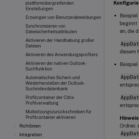
Konfigurie
plattformübergreifenden
Einstellungen
Beispiel
Erzwingen von Benutzerabmeldungen
beginnt
Synchronisieren von
an, die 
Dateisicherheitsattributen
Aktivieren der Handhabung großer
AppDa
Dateien
diesem P
Aktivieren des Anwendungsprofilers
Aktivieren der nativen Outlook-
Beispiel
Suchfunktion
AppDa
Automatisches Sichern und
Wiederherstellen der Outlook-
entsprec
Suchindexdatenbank
AppDa
Profilcontainer der Citrix
Profilverwaltung
entsprec
Multisitzungszurückschreiben für
Profilcontainer aktivieren
Hinweis
Ordner, 
Richtlinien
AppDa
Integration