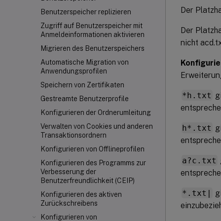
Der Platzh
Benutzerspeicher replizieren
Zugriff auf Benutzerspeicher mit
Der Platzh
Anmeldeinformationen aktivieren
nicht acd.tx
Migrieren des Benutzerspeichers
Konfigurie
Automatische Migration von
Anwendungsprofilen
Erweiterun
Speichern von Zertifikaten
*h.txt
gi
Gestreamte Benutzerprofile
entspreche
Konfigurieren der Ordnerumleitung
Verwalten von Cookies und anderen
h*.txt
gi
Transaktionsordnern
entspreche
Konfigurieren von Offlineprofilen
a?c.txt
Konfigurieren des Programms zur
Verbesserung der
entspreche
Benutzerfreundlichkeit (CEIP)
*.txt|
gi
Konfigurieren des aktiven
Zurückschreibens
einzubezie
Konfigurieren von