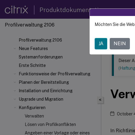
Produktdokumentation
Profilverwaltung 2106
Möchten Sie die Web
Dieser Inhalt
Profilv
Profilverwaltung 2106
JA
NEIN
Neue Features
Systemanforderungen
Dieser A
Erste Schritte
(Haftun
Funktionsweise der Profilverwaltung
Planen der Bereitstellung
Verw
Installation und Einrichtung
Upgrade und Migration
<
Konfigurieren
October 
Verwalten
Lösen von Profilkonflikten
In Richtlin
Angeben einer Vorlage oder eines