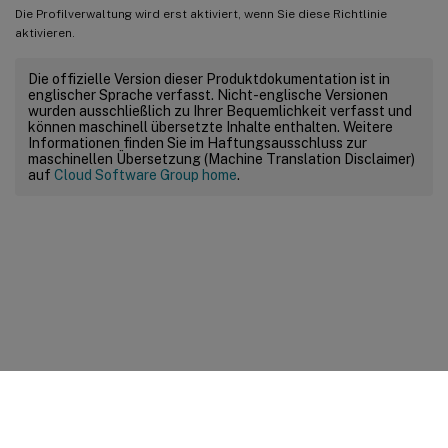
Die Profilverwaltung wird erst aktiviert, wenn Sie diese Richtlinie
aktivieren.
Die offizielle Version dieser Produktdokumentation ist in
englischer Sprache verfasst. Nicht-englische Versionen
wurden ausschließlich zu Ihrer Bequemlichkeit verfasst und
können maschinell übersetzte Inhalte enthalten. Weitere
Informationen finden Sie im Haftungsausschluss zur
maschinellen Übersetzung (Machine Translation Disclaimer)
auf
Cloud Software Group home
.