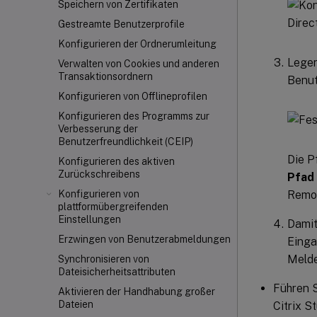
Speichern von Zertifikaten
Gestreamte Benutzerprofile
Konfigurieren der Ordnerumleitung
Legen
Verwalten von Cookies und anderen
Transaktionsordnern
Benut
Konfigurieren von Offlineprofilen
Konfigurieren des Programms zur
Verbesserung der
Benutzerfreundlichkeit (CEIP)
Die P
Konfigurieren des aktiven
Zurückschreibens
Pfad
Remot
Konfigurieren von
plattformübergreifenden
Einstellungen
Damit
Erzwingen von Benutzerabmeldungen
Einga
Melde
Synchronisieren von
Dateisicherheitsattributen
Führen S
Aktivieren der Handhabung großer
Dateien
Citrix S