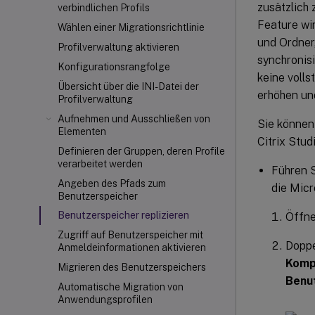
zusätzlich 
verbindlichen Profils
Feature wir
Wählen einer Migrationsrichtlinie
und Ordner
Profilverwaltung aktivieren
synchronisi
Konfigurationsrangfolge
keine volls
Übersicht über die INI-Datei der
erhöhen und
Profilverwaltung
Aufnehmen und Ausschließen von
Sie können 
Elementen
Citrix Stu
Definieren der Gruppen, deren Profile
verarbeitet werden
Führen S
Angeben des Pfads zum
die Micr
Benutzerspeicher
Benutzerspeicher replizieren
Öffne
Zugriff auf Benutzerspeicher mit
Doppe
Anmeldeinformationen aktivieren
Kompo
Migrieren des Benutzerspeichers
Benut
Automatische Migration von
Anwendungsprofilen