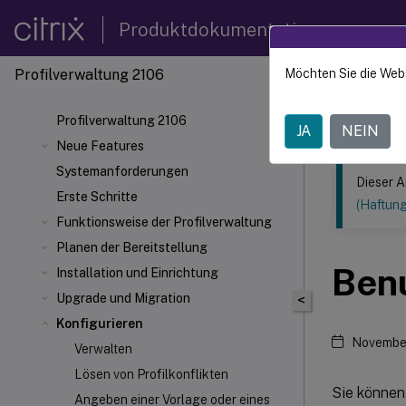
Produktdokumentation
Profilverwaltung 2106
Möchten Sie die Web
Dieser Inhalt
Profilv
Profilverwaltung 2106
JA
NEIN
Neue Features
Systemanforderungen
Dieser A
Erste Schritte
(Haftun
Funktionsweise der Profilverwaltung
Planen der Bereitstellung
Benu
Installation und Einrichtung
Upgrade und Migration
<
Konfigurieren
November
Verwalten
Lösen von Profilkonflikten
Sie können
Angeben einer Vorlage oder eines