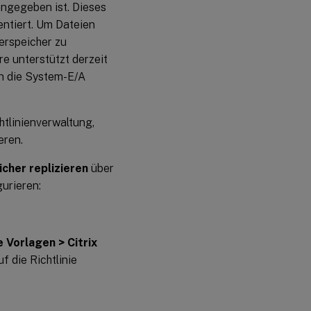
ngegeben ist. Dieses
ntiert. Um Dateien
erspeicher zu
re unterstützt derzeit
nn die System-E/A
htlinienverwaltung,
eren.
cher replizieren
über
urieren:
 Vorlagen > Citrix
f die Richtlinie