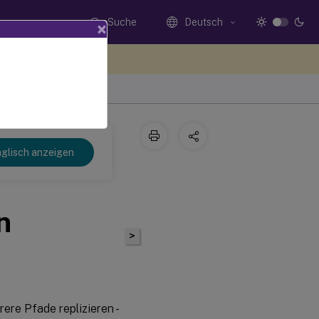
Suche
Deutsch
×
n Sie hier Feedback
glisch anzeigen
n
>
re Pfade replizieren -