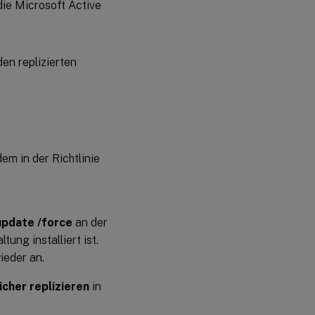
den replizierten
em in der Richtlinie
pdate /force
an der
ung installiert ist.
ieder an.
cher replizieren
in