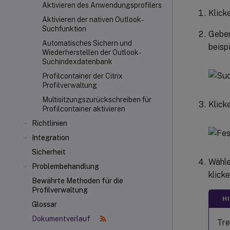
Aktivieren des Anwendungsprofilers
Klick
Aktivieren der nativen Outlook-
Suchfunktion
Geben
Automatisches Sichern und
beisp
Wiederherstellen der Outlook-
Suchindexdatenbank
Profilcontainer der Citrix
Profilverwaltung
Multisitzungszurückschreiben für
Klick
Profilcontainer aktivieren
Richtlinien
Integration
Sicherheit
Wähl
Problembehandlung
klick
Bewährte Methoden für die
Profilverwaltung
H
Glossar
Dokumentverlauf
Tre