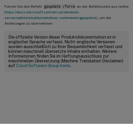
Führen Sie den Befehl
gpupdate /force
an der Befehlszeile aus (siehe
https://docs.microsoft.com/en-us/windows-
server/administration/windows-commands/gpupdate
), um die
Änderungen zu übernehmen.
Die offizielle Version dieser Produktdokumentation ist in
englischer Sprache verfasst. Nicht-englische Versionen
wurden ausschließlich zu Ihrer Bequemlichkeit verfasst und
können maschinell übersetzte Inhalte enthalten. Weitere
Informationen finden Sie im Haftungsausschluss zur
maschinellen Übersetzung (Machine Translation Disclaimer)
auf
Cloud Software Group home
.