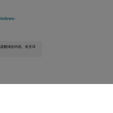
windows-
机器翻译的内容。有关详
您的隐私选择
|
隐私和法律条款
|
Cookie 首选项
|
docs.cloud.com