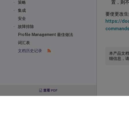
置，则
策略
集成
要使更改生
安全
https://d
故障排除
commands
Profile Management 最佳做法
词汇表
文档历史记录
本产品文
细信息，
查看 PDF