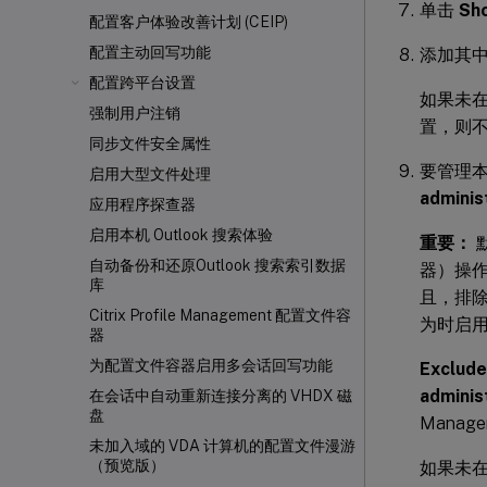
单击
Sh
配置客户体验改善计划 (CEIP)
配置主动回写功能
添加其中包
配置跨平台设置
如果未在
强制用户注销
置，则
同步文件安全属性
要管理本地
启用大型文件处理
adminis
应用程序探查器
启用本机 Outlook 搜索体验
重要：
默
自动备份和还原Outlook 搜索索引数据
器）操
库
且，排
Citrix Profile Management 配置文件容
为时启
器
为配置文件容器启用多会话回写功能
Exclude
adminis
在会话中自动重新连接分离的 VHDX 磁
盘
Manag
未加入域的 VDA 计算机的配置文件漫游
（预览版）
如果未在