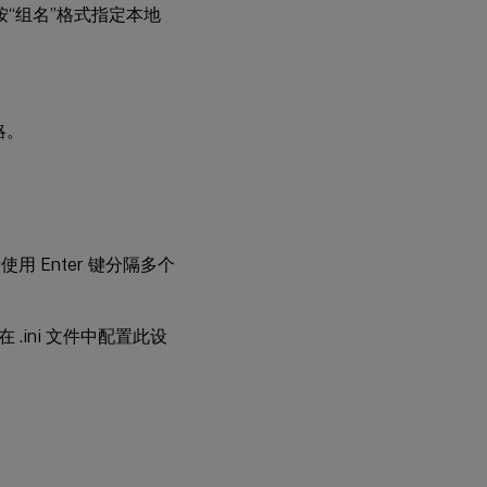
。按“组名”格式指定本地
略。
使用 Enter 键分隔多个
.ini 文件中配置此设
。