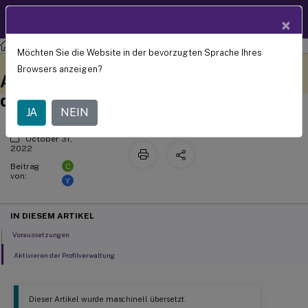
Produktdokum
DE
×
entation
Profilverwaltung
Profilverwaltung 2203
Möchten Sie die Website in der bevorzugten Sprache Ihres
Aktivieren der Unterstützung für in
Dieser Inhalt wurde
Geben Sie hier Feedback
Browsers anzeigen?
dynamisch maschinell
Azure AD eingebundene und nicht
übersetzt.
domänengebundene VDA-Maschinen
JA
NEIN
October 31,
2022
C
Beitrag
von:
Y
IN DIESEM ARTIKEL
Voraussetzungen
Aktivieren der Profilverwaltung
Dieser Artikel wurde maschinell übersetzt.