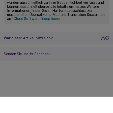
wurden ausschließlich zu Ihrer Bequemlichkeit verfasst und
können maschinell übersetzte Inhalte enthalten. Weitere
Informationen finden Sie im Haftungsausschluss zur
maschinellen Übersetzung (Machine Translation Disclaimer)
auf
Cloud Software Group home
.
War dieser Artikel hilfreich?
Senden Sie uns Ihr Feedback