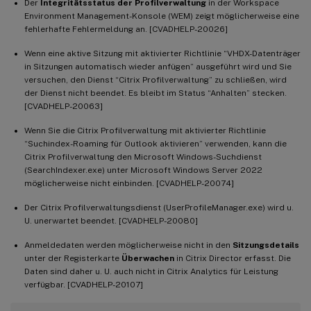
Der
Integritätsstatus der Profilverwaltung
in der Workspace
Environment Management-Konsole (WEM) zeigt möglicherweise eine
fehlerhafte Fehlermeldung an. [CVADHELP-20026]
Wenn eine aktive Sitzung mit aktivierter Richtlinie “VHDX-Datenträger
in Sitzungen automatisch wieder anfügen” ausgeführt wird und Sie
versuchen, den Dienst “Citrix Profilverwaltung” zu schließen, wird
der Dienst nicht beendet. Es bleibt im Status “Anhalten” stecken.
[CVADHELP-20063]
Wenn Sie die Citrix Profilverwaltung mit aktivierter Richtlinie
“Suchindex-Roaming für Outlook aktivieren” verwenden, kann die
Citrix Profilverwaltung den Microsoft Windows-Suchdienst
(SearchIndexer.exe) unter Microsoft Windows Server 2022
möglicherweise nicht einbinden. [CVADHELP-20074]
Der Citrix Profilverwaltungsdienst (UserProfileManager.exe) wird u.
U. unerwartet beendet. [CVADHELP-20080]
Anmeldedaten werden möglicherweise nicht in den
Sitzungsdetails
unter der Registerkarte
Überwachen
in Citrix Director erfasst. Die
Daten sind daher u. U. auch nicht in Citrix Analytics für Leistung
verfügbar. [CVADHELP-20107]