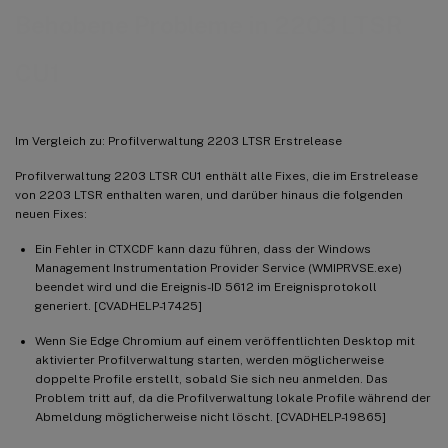
Behobene Probleme in 2203 LTSR
CU1
Im Vergleich zu: Profilverwaltung 2203 LTSR Erstrelease
Profilverwaltung 2203 LTSR CU1 enthält alle Fixes, die im Erstrelease
von 2203 LTSR enthalten waren, und darüber hinaus die folgenden
neuen Fixes:
Ein Fehler in CTXCDF kann dazu führen, dass der Windows
Management Instrumentation Provider Service (WMIPRVSE.exe)
beendet wird und die Ereignis-ID 5612 im Ereignisprotokoll
generiert. [CVADHELP-17425]
Wenn Sie Edge Chromium auf einem veröffentlichten Desktop mit
aktivierter Profilverwaltung starten, werden möglicherweise
doppelte Profile erstellt, sobald Sie sich neu anmelden. Das
Problem tritt auf, da die Profilverwaltung lokale Profile während der
Abmeldung möglicherweise nicht löscht. [CVADHELP-19865]