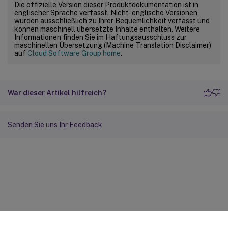
Die offizielle Version dieser Produktdokumentation ist in
englischer Sprache verfasst. Nicht-englische Versionen
wurden ausschließlich zu Ihrer Bequemlichkeit verfasst und
können maschinell übersetzte Inhalte enthalten. Weitere
Informationen finden Sie im Haftungsausschluss zur
maschinellen Übersetzung (Machine Translation Disclaimer)
auf
Cloud Software Group home
.
War dieser Artikel hilfreich?
Senden Sie uns Ihr Feedback