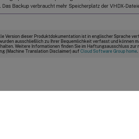
. Das Backup verbraucht mehr Speicherplatz der VHDX-Datei
elle Version dieser Produktdokumentation ist in englischer Sprache ver
wurden ausschließlich zu Ihrer Bequemlichkeit verfasst und können m
thalten. Weitere Informationen finden Sie im Haftungsausschluss zur
g (Machine Translation Disclaimer) auf
Cloud Software Group home
.
Feedback zur Site
|
Ihre Datenschutzauswahl
|
Datenschutz un