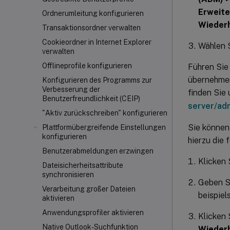
Erweite
Ordnerumleitung konfigurieren
Wiederh
Transaktionsordner verwalten
Cookieordner in Internet Explorer
Wählen 
verwalten
Offlineprofile konfigurieren
Führen Sie
übernehmen
Konfigurieren des Programms zur
Verbesserung der
finden Sie
Benutzerfreundlichkeit (CEIP)
server/ad
"Aktiv zurückschreiben" konfigurieren
Sie können 
Plattformübergreifende Einstellungen
konfigurieren
hierzu die 
Benutzerabmeldungen erzwingen
Klicken 
Dateisicherheitsattribute
synchronisieren
Geben S
Verarbeitung großer Dateien
beispiel
aktivieren
Anwendungsprofiler aktivieren
Klicken 
Native Outlook-Suchfunktion
Wiederh