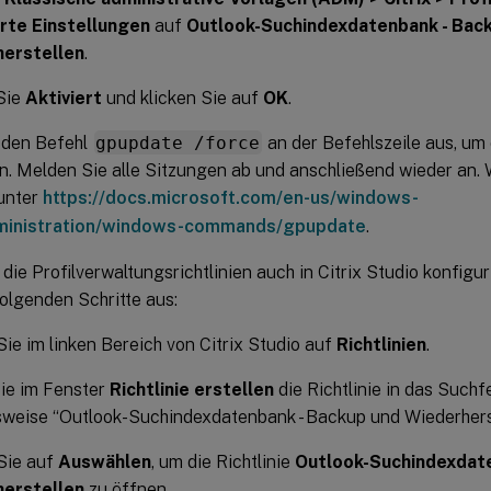
rte Einstellungen
auf
Outlook-Suchindexdatenbank - Bac
erstellen
.
Sie
Aktiviert
und klicken Sie auf
OK
.
 den Befehl
gpupdate /force
an der Befehlszeile aus, um
. Melden Sie alle Sitzungen ab und anschließend wieder an. 
 unter
https://docs.microsoft.com/en-us/windows-
ministration/windows-commands/gpupdate
.
die Profilverwaltungsrichtlinien auch in Citrix Studio konfigu
folgenden Schritte aus:
Sie im linken Bereich von Citrix Studio auf
Richtlinien
.
ie im Fenster
Richtlinie erstellen
die Richtlinie in das Suchf
sweise “Outlook-Suchindexdatenbank - Backup und Wiederherst
Sie auf
Auswählen
, um die Richtlinie
Outlook-Suchindexdate
erstellen
zu öffnen.