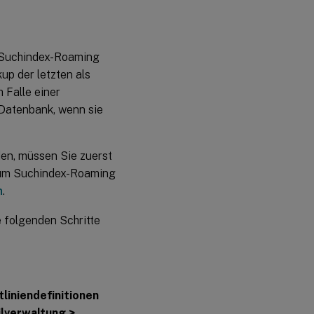
s “Suchindex-Roaming
up der letzten als
 Falle einer
 Datenbank, wenn sie
den, müssen Sie zuerst
 zum Suchindex-Roaming
n
.
 folgenden Schritte
tliniendefinitionen
ilverwaltung >