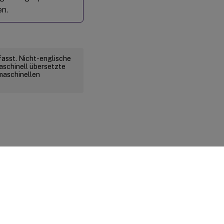
en.
fasst. Nicht-englische
aschinell übersetzte
 maschinellen
d rechtliche Bestimmungen
|
Cookie-Einstellungen
|
docs.cloud.com
© 1999-
2026
Cloud Software Group, Inc. All rights reserved.