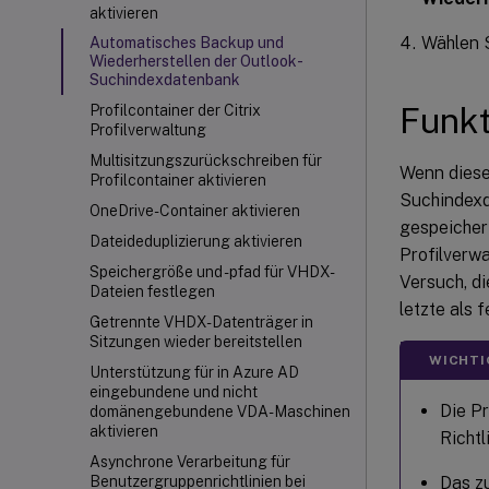
aktivieren
Wählen 
Automatisches Backup und
Wiederherstellen der Outlook-
Suchindexdatenbank
Funk
Profilcontainer der Citrix
Profilverwaltung
Multisitzungszurückschreiben für
Wenn dieses
Profilcontainer aktivieren
Suchindexd
OneDrive-Container aktivieren
gespeicher
Dateideduplizierung aktivieren
Profilverw
Speichergröße und -pfad für VHDX-
Versuch, di
Dateien festlegen
letzte als 
Getrennte VHDX-Datenträger in
Sitzungen wieder bereitstellen
WICHTI
Unterstützung für in Azure AD
eingebundene und nicht
Die P
domänengebundene VDA-Maschinen
aktivieren
Richtl
Asynchrone Verarbeitung für
Das z
Benutzergruppenrichtlinien bei