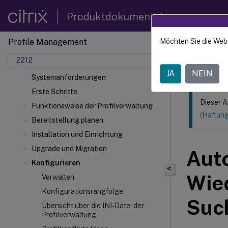
Produktdokumentation
Profile Management
Möchten Sie die Web
Dieser Inhalt
Profilverwaltung 2212
2212
Was ist neu
Profilv
JA
NEIN
Systemanforderungen
Erste Schritte
Dieser A
Funktionsweise der Profilverwaltung
(Haftun
Bereitstellung planen
Installation und Einrichtung
Upgrade und Migration
Aut
Konfigurieren
<
Wied
Verwalten
Konfigurationsrangfolge
Suc
Übersicht über die INI-Datei der
Profilverwaltung