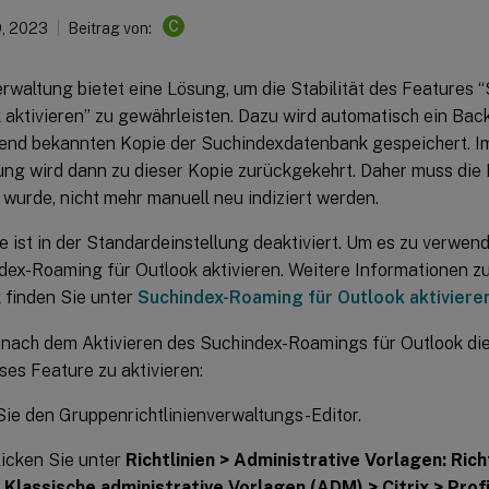
C
, 2023
Beitrag von:
verwaltung bietet eine Lösung, um die Stabilität des Feature
 aktivieren” zu gewährleisten. Dazu wird automatisch ein Back
rend bekannten Kopie der Suchindexdatenbank gespeichert. Im
ng wird dann zu dieser Kopie zurückgekehrt. Daher muss die
wurde, nicht mehr manuell neu indiziert werden.
 ist in der Standardeinstellung deaktiviert. Um es zu verwen
dex-Roaming für Outlook aktivieren. Weitere Informationen
 finden Sie unter
Suchindex-Roaming für Outlook aktiviere
 nach dem Aktivieren des Suchindex-Roamings für Outlook die
ses Feature zu aktivieren:
ie den Gruppenrichtlinienverwaltungs-Editor.
icken Sie unter
Richtlinien > Administrative Vorlagen: Rich
 Klassische administrative Vorlagen (ADM) > Citrix > Prof