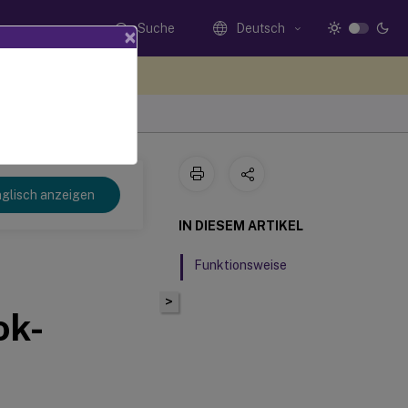
Suche
Deutsch
×
n Sie hier Feedback
glisch anzeigen
IN DIESEM ARTIKEL
Funktionsweise
>
ok-