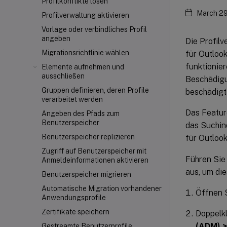
Profilkonflikte lösen
March 29
Profilverwaltung aktivieren
Vorlage oder verbindliches Profil
angeben
Die Profil
Migrationsrichtlinie wählen
für Outlook
funktionie
Elemente aufnehmen und
ausschließen
Beschädigu
Gruppen definieren, deren Profile
beschädigt 
verarbeitet werden
Das Feature
Angeben des Pfads zum
Benutzerspeicher
das Suchin
Benutzerspeicher replizieren
für Outlook
Zugriff auf Benutzerspeicher mit
Führen Sie
Anmeldeinformationen aktivieren
aus, um die
Benutzerspeicher migrieren
Automatische Migration vorhandener
Öffnen S
Anwendungsprofile
Zertifikate speichern
Doppelkl
(ADM) >
Gestreamte Benutzerprofile