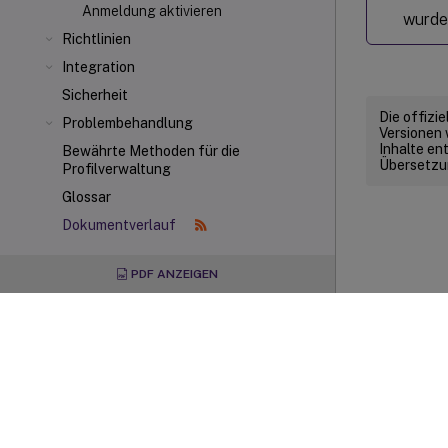
Anmeldung aktivieren
wurde
Richtlinien
Integration
Sicherheit
Die offizi
Problembehandlung
Versionen 
Inhalte en
Bewährte Methoden für die
Übersetzun
Profilverwaltung
Glossar
Dokumentverlauf
PDF ANZEIGEN