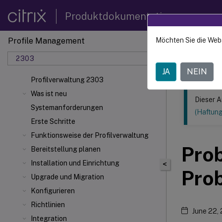
Produktdokumentation
Profile Management
Möchten Sie die Web
Dieser Inhalt
2303
Profilv
JA
NEIN
Profilverwaltung 2303
Was ist neu
Dieser A
Systemanforderungen
(Haftun
Erste Schritte
Funktionsweise der Profilverwaltung
Pro
Bereitstellung planen
Installation und Einrichtung
<
Pro
Upgrade und Migration
Konfigurieren
Richtlinien
June 22,
Integration