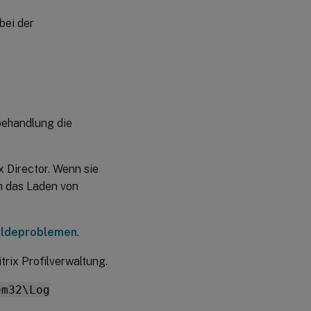
welche
bei der
Richtlinien
in Kraft
sind
Ausschließen
beschädigter
Profildaten
behandlung die
Bereinigen von
Verbindungen zu
Registrierungseinträgen
x Director. Wenn sie
ch das Laden von
Löschen
lokaler
Profile
eldeproblemen
.
Löschen gesperrter,
trix Profilverwaltung.
zwischengespeicherter
Profile
em32\Log
Ermitteln,