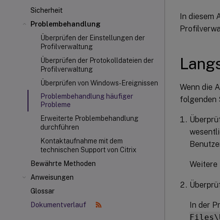
Sicherheit
In diesem A
Problembehandlung
Profilverw
Überprüfen der Einstellungen der
Profilverwaltung
Lang
Überprüfen der Protokolldateien der
Profilverwaltung
Überprüfen von Windows-Ereignissen
Wenn die A
Problembehandlung häufiger
folgenden S
Probleme
Erweiterte Problembehandlung
Überprüf
durchführen
wesentli
Kontaktaufnahme mit dem
Benutzer
technischen Support von Citrix
Weitere 
Bewährte Methoden
Anweisungen
Überprüf
Glossar
In der P
Dokumentverlauf
Files\