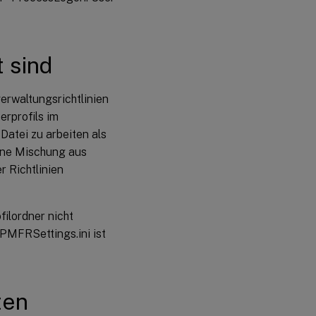
Benutzer
können
sich nicht
anmelden
(Ereignis-
t sind
ID: 1000,
Quelle:
Userenv)
erwaltungsrichtlinien
rprofils im
Drucken
Datei zu arbeiten als
eine Mischung aus
Probleme mit
r Richtlinien
Anwendungseinstellungen
auf mehreren Plattformen
ilordner nicht
Profile, die
UPMFRSettings.ini ist
zu
unbekannten
Konten
gehören
ten