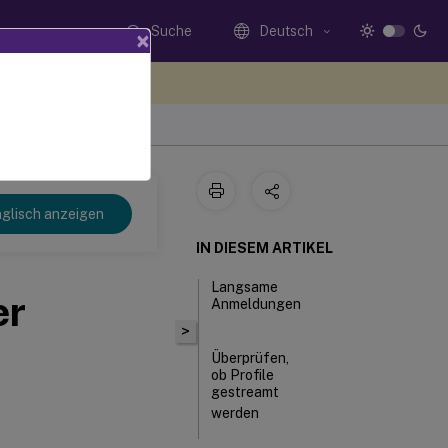
Suche
Deutsch
×
n Sie hier Feedback
glisch anzeigen
IN DIESEM ARTIKEL
Langsame
er
Anmeldungen
>
Überprüfen,
ob Profile
gestreamt
werden
Ermitteln,