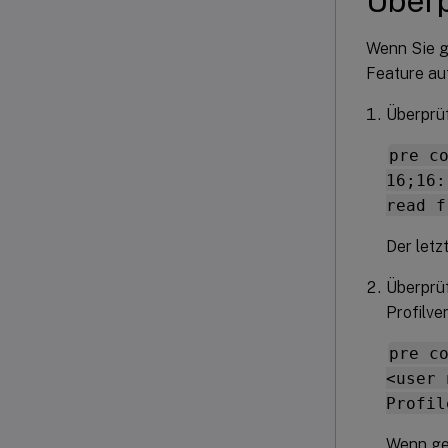
Überp
Wenn Sie g
Feature au
Überprüf
pre c
16;16:
read f
Der letz
Überprüf
Profilve
pre c
<user 
Profil
Wenn ges