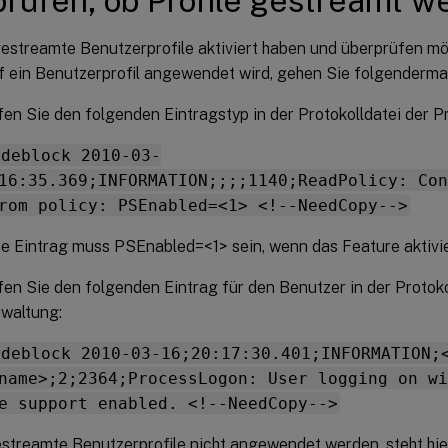
rüfen, ob Profile gestreamt w
estreamte Benutzerprofile aktiviert haben und überprüfen mö
f ein Benutzerprofil angewendet wird, gehen Sie folgenderma
en Sie den folgenden Eintragstyp in der Protokolldatei der Pr
odeblock 2010-03-
16:35.369;INFORMATION;;;;1140;ReadPolicy: Con
rom policy: PSEnabled=<1> <!--NeedCopy-->
te Eintrag muss PSEnabled=<1> sein, wenn das Feature aktivier
en Sie den folgenden Eintrag für den Benutzer in der Protoko
rwaltung:
odeblock 2010-03-16;20:17:30.401;INFORMATION;
name>;2;2364;ProcessLogon: User logging on wi
e support enabled. <!--NeedCopy-->
treamte Benutzerprofile nicht angewendet werden, steht hi