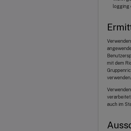
logging 
Ermit
Verwenden S
angewendet
Benutzerspe
mit dem Ri
Gruppenrich
verwenden
Verwenden 
verarbeitet
auch im St
Aussc