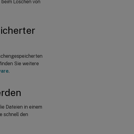
n beim Löschen von
icherter
ischengespeicherten
finden Sie weitere
ware
.
erden
ie Dateien in einem
e schnell den