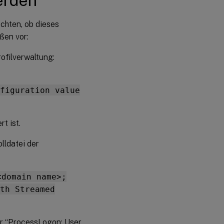
erden
Benutzerspeicher
chten, ob dieses
Fehlende
ßen vor:
Informationen in
Protokolldateien
ofilverwaltung:
Gruppenrichtlinienobjekt-
Einstellungen
figuration value
funktionieren nicht
Benutzer
t ist.
erhalten
neue oder
temporäre
lldatei der
Profile
Profildaten gehen
verloren, wenn
<domain name>;
virtuelle
th Streamed
Desktopsitzungen
nicht mehr
reagieren
er “ProcessLogon: User