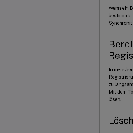
Wenn ein Be
bestimmten 
Synchronisi
Berei
Regis
In manchen
Registrier
zu langsam
Mit dem Too
lösen.
Lösch