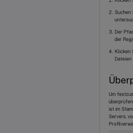
Klicken 
Suchen S
untersuc
Der Pfad
der Regi
Klicken 
Dateien
Überp
Um festzus
überprüfen 
ist im Stam
Servers, v
Profilverwa