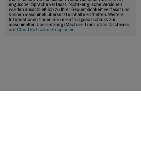
englischer Sprache verfasst. Nicht-englische Versionen
wurden ausschließlich zu Ihrer Bequemlichkeit verfasst und
können maschinell übersetzte Inhalte enthalten. Weitere
Informationen finden Sie im Haftungsausschluss zur
maschinellen Übersetzung (Machine Translation Disclaimer)
auf
Cloud Software Group home
.
Feedback zur Site
Ihre Datenschutzauswahl
Datenschutz und rechtliche
Bestimmungen
Cookie-Einstellungen
docs.cloud.com