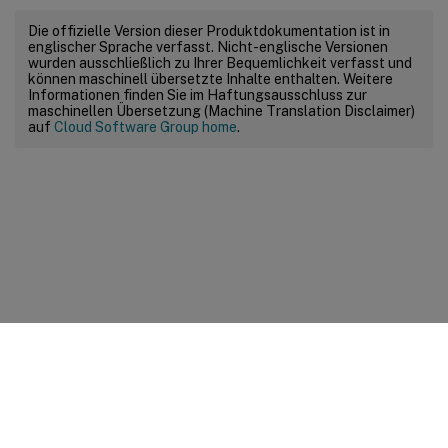
Die offizielle Version dieser Produktdokumentation ist in
englischer Sprache verfasst. Nicht-englische Versionen
wurden ausschließlich zu Ihrer Bequemlichkeit verfasst und
können maschinell übersetzte Inhalte enthalten. Weitere
Informationen finden Sie im Haftungsausschluss zur
maschinellen Übersetzung (Machine Translation Disclaimer)
auf
Cloud Software Group home
.