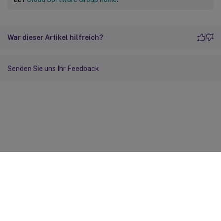
War dieser Artikel hilfreich?
Senden Sie uns Ihr Feedback
Feedback zur Site
Ihre Datenschutzauswahl
Datenschutz und rechtliche
Bestimmungen
Cookie-Einstellungen
docs.cloud.com