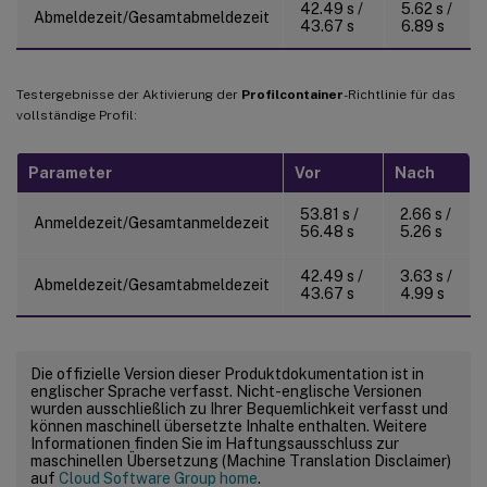
42.49 s /
5.62 s /
Abmeldezeit/Gesamtabmeldezeit
43.67 s
6.89 s
Testergebnisse der Aktivierung der
Profilcontainer
-Richtlinie für das
vollständige Profil:
Parameter
Vor
Nach
53.81 s /
2.66 s /
Anmeldezeit/Gesamtanmeldezeit
56.48 s
5.26 s
42.49 s /
3.63 s /
Abmeldezeit/Gesamtabmeldezeit
43.67 s
4.99 s
Die offizielle Version dieser Produktdokumentation ist in
englischer Sprache verfasst. Nicht-englische Versionen
wurden ausschließlich zu Ihrer Bequemlichkeit verfasst und
können maschinell übersetzte Inhalte enthalten. Weitere
Informationen finden Sie im Haftungsausschluss zur
maschinellen Übersetzung (Machine Translation Disclaimer)
auf
Cloud Software Group home
.