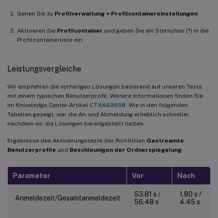
Gehen Sie zu
Profilverwaltung > Profilcontainereinstellungen
Aktivieren Sie
Profilcontainer
und geben Sie ein Sternchen (*) in die
Profilcontainerliste ein.
Leistungsvergleiche
Wir empfehlen die vorherigen Lösungen basierend auf unseren Tests
mit einem typischen Benutzerprofil. Weitere Informationen finden Sie
im Knowledge Center-Artikel
CTX463658
. Wie in den folgenden
Tabellen gezeigt, war die An- und Abmeldung erheblich schneller,
nachdem wir die Lösungen bereitgestellt hatten.
Ergebnisse des Aktivierungstests der Richtlinien
Gestreamte
Benutzerprofile
und
Beschleunigen der Ordnerspiegelung
:
Parameter
Vor
Nach
53.81 s /
1.80 s /
Anmeldezeit/Gesamtanmeldezeit
56.48 s
4.45 s