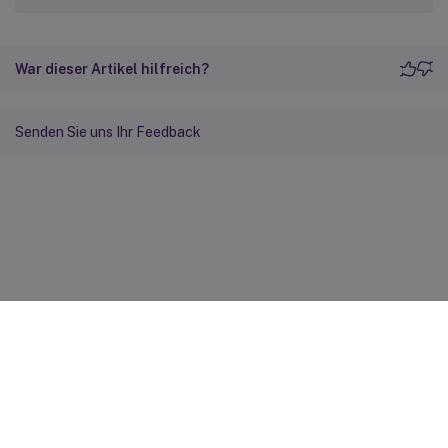
War dieser Artikel hilfreich?
Senden Sie uns Ihr Feedback
Feedback zur Site
Ihre Datenschutzauswahl
Datenschutz und rechtliche
Bestimmungen
Cookie-Einstellungen
docs.cloud.com