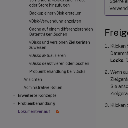
Vorhandene vDisks einem Pool
Sperre e
oder Store hinzufügen
Verwendu
Backup einer vDisk erstellen
vDisk-Verwendung anzeigen
Cache auf einem differenzierenden
Freig
Datenträger löschen
vDisks und Versionen Zielgeräten
Klicken 
zuweisen
Datenträ
vDisks aktualisieren
Locks
. 
vDisks deaktivieren oder löschen
Problembehandlung bei vDisks
Wenn auf
Zielgerä
Ansichten
Sie ans
Administrative Rollen
Zielgerä
Erweiterte Konzepte
Problembehandlung
Klicken 
Dokumentverlauf