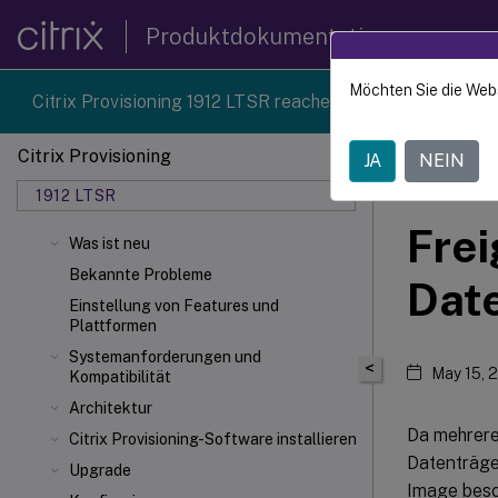
Produktdokumentation
Möchten Sie die Web
Citrix Provisioning 1912 LTSR reached end-of-life on 18-D
Citrix Provisioning
JA
NEIN
Citrix 
1912 LTSR
Frei
Was ist neu
Bekannte Probleme
Dat
Einstellung von Features und
Plattformen
Systemanforderungen und
<
May 15, 
Kompatibilität
Architektur
Da mehrere 
Citrix Provisioning-Software installieren
Datenträger
Upgrade
Image besc