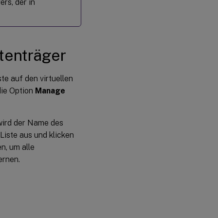
rs, der in
tenträger
te auf den virtuellen
die Option
Manage
 wird der Name des
Liste aus und klicken
n, um alle
ernen.