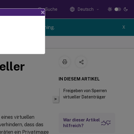
Suche
Deutsch
×
n of Citrix Provisioning.
X
eller
IN DIESEM ARTIKEL
Freigeben von Sperren
virtueller Datenträger
>
eines virtuellen
War dieser Artikel
 verhindern, dass das
hilfreich?
eräten ein Privatimage