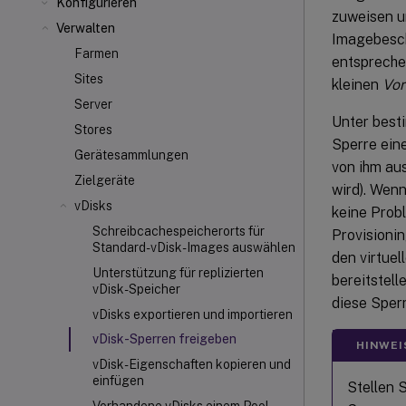
Konfigurieren
zuweisen u
Verwalten
Imagebesch
Farmen
entspreche
Sites
kleinen
Vor
Server
Unter best
Stores
Sperre eine
Gerätesammlungen
von ihm au
Zielgeräte
wird). Wenn
vDisks
keine Prob
Schreibcachespeicherorts für
Provisionin
Standard-vDisk-Images auswählen
den virtuel
Unterstützung für replizierten
bereitstell
vDisk-Speicher
diese Sper
vDisks exportieren und importieren
vDisk-Sperren freigeben
HINWEI
vDisk-Eigenschaften kopieren und
einfügen
Stellen S