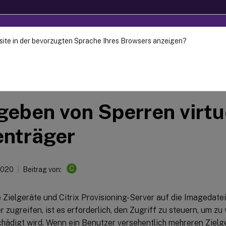
site in der bevorzugten Sprache Ihres Browsers anzeigen?
ec-2024. It is recommended that you upgrade to a newer versio
Provisioning
Citrix Provisioning 1912 LTSR
geben von Sperren virtu
enträger
C
2020
Beitrag von:
Zielgeräte und Citrix Provisioning-Server auf die Imagedatei 
 zugreifen, ist es erforderlich, den Zugriff zu steuern, um zu
hädigt wird. Wenn ein Benutzer versehentlich mehreren Zielg