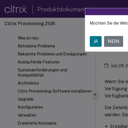
Produktdokumentation
Citrix Provisioning 2106
Möchten Sie die Web
Citrix 
Was ist neu
JA
NEIN
Dat
Behobene Probleme
Bekannte Probleme und Erwägungen
Auslaufende Features
July 29, 
Systemanforderungen und
Kompatibilität
Wenn Sie e
Architektur
Verfügung s
Citrix Provisioning-Software installieren
<
Verfügbark
Upgrade
Die Datenb
Konfigurieren
werden. Da
Verwalten
Erweiterte Konzepte
Erstelle