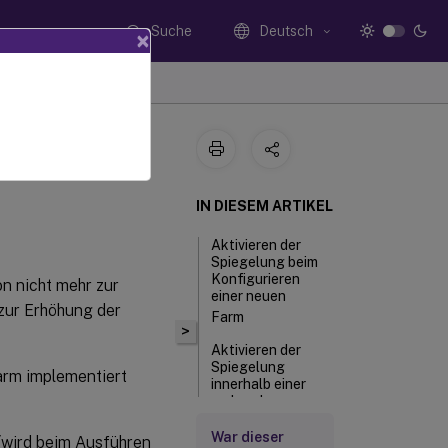
Suche
Deutsch
×
IN DIESEM ARTIKEL
Aktivieren der
Spiegelung beim
Konfigurieren
n nicht mehr zur
einer neuen
 zur Erhöhung der
Farm
>
Aktivieren der
Spiegelung
arm implementiert
innerhalb einer
vorhandenen
Farm
War dieser
 (wird beim Ausführen