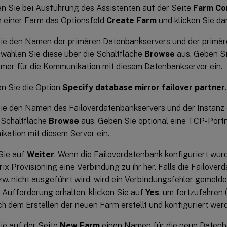
en Sie bei Ausführung des Assistenten auf der Seite
Farm Co
n einer Farm das Optionsfeld
Create Farm
und klicken Sie d
ie den Namen der primären Datenbankservers und der primä
 wählen Sie diese über die Schaltfläche
Browse
aus. Geben Si
mer für die Kommunikation mit diesem Datenbankserver ein.
en Sie die Option
Specify database mirror failover partner
.
e den Namen des Failoverdatenbankservers und der Instanz 
 Schaltfläche
Browse
aus. Geben Sie optional eine TCP-Port
ation mit diesem Server ein.
Sie auf
Weiter
. Wenn die Failoverdatenbank konfiguriert wur
itrix Provisioning eine Verbindung zu ihr her. Falls die Failover
w. nicht ausgeführt wird, wird ein Verbindungsfehler gemelde
e Aufforderung erhalten, klicken Sie auf
Yes
, um fortzufahren 
h dem Erstellen der neuen Farm erstellt und konfiguriert werd
ie auf der Seite
New Farm
einen Namen für die neue Datenb