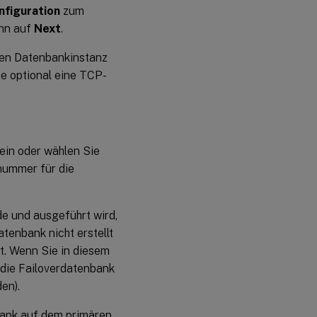
nfiguration
zum
ann auf
Next
.
ren Datenbankinstanz
e optional eine TCP-
ein oder wählen Sie
nummer für die
de und ausgeführt wird,
datenbank nicht erstellt
t. Wenn Sie in diesem
(die Failoverdatenbank
en).
ank auf dem primären