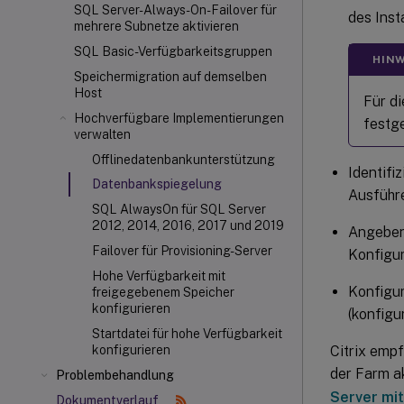
SQL Server-Always-On-Failover für
des Inst
mehrere Subnetze aktivieren
SQL Basic-Verfügbarkeitsgruppen
HINW
Speichermigration auf demselben
Host
Für d
Hochverfügbare Implementierungen
festge
verwalten
Offlinedatenbankunterstützung
Identifi
Datenbankspiegelung
Ausführ
SQL AlwaysOn für SQL Server
2012, 2014, 2016, 2017 und 2019
Angeben
Failover für Provisioning-Server
Konfigur
Hohe Verfügbarkeit mit
Konfigu
freigegebenem Speicher
konfigurieren
(konfigu
Startdatei für hohe Verfügbarkeit
Citrix empf
konfigurieren
der Farm ak
Problembehandlung
Server mi
Dokumentverlauf