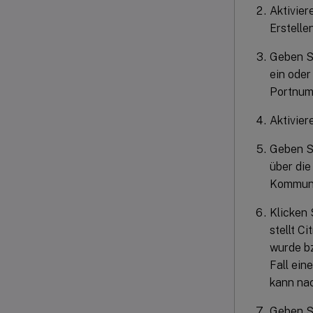
Aktivier
Erstelle
Geben S
ein oder
Portnum
Aktivier
Geben Si
über die
Kommunik
Klicken 
stellt C
wurde bz
Fall ein
kann nac
Geben S