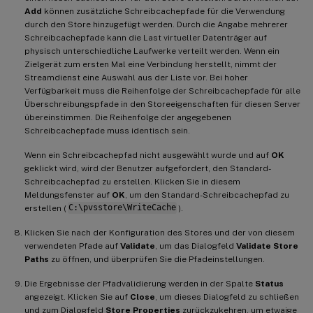
Add
können zusätzliche Schreibcachepfade für die Verwendung
durch den Store hinzugefügt werden. Durch die Angabe mehrerer
Schreibcachepfade kann die Last virtueller Datenträger auf
physisch unterschiedliche Laufwerke verteilt werden. Wenn ein
Zielgerät zum ersten Mal eine Verbindung herstellt, nimmt der
Streamdienst eine Auswahl aus der Liste vor. Bei hoher
Verfügbarkeit muss die Reihenfolge der Schreibcachepfade für alle
Überschreibungspfade in den Storeeigenschaften für diesen Server
übereinstimmen. Die Reihenfolge der angegebenen
Schreibcachepfade muss identisch sein.
Wenn ein Schreibcachepfad nicht ausgewählt wurde und auf
OK
geklickt wird, wird der Benutzer aufgefordert, den Standard-
Schreibcachepfad zu erstellen. Klicken Sie in diesem
Meldungsfenster auf
OK
, um den Standard-Schreibcachepfad zu
erstellen (
C:\pvsstore\WriteCache
).
Klicken Sie nach der Konfiguration des Stores und der von diesem
verwendeten Pfade auf
Validate
, um das Dialogfeld
Validate Store
Paths
zu öffnen, und überprüfen Sie die Pfadeinstellungen.
Die Ergebnisse der Pfadvalidierung werden in der Spalte
Status
angezeigt. Klicken Sie auf
Close
, um dieses Dialogfeld zu schließen
und zum Dialogfeld
Store Properties
zurückzukehren, um etwaige