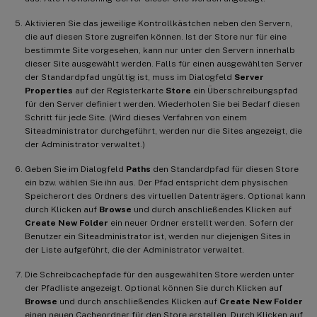
Aktivieren Sie das jeweilige Kontrollkästchen neben den Servern,
die auf diesen Store zugreifen können. Ist der Store nur für eine
bestimmte Site vorgesehen, kann nur unter den Servern innerhalb
dieser Site ausgewählt werden. Falls für einen ausgewählten Server
der Standardpfad ungültig ist, muss im Dialogfeld
Server
Properties
auf der Registerkarte
Store
ein Überschreibungspfad
für den Server definiert werden. Wiederholen Sie bei Bedarf diesen
Schritt für jede Site. (Wird dieses Verfahren von einem
Siteadministrator durchgeführt, werden nur die Sites angezeigt, die
der Administrator verwaltet.)
Geben Sie im Dialogfeld
Paths
den Standardpfad für diesen Store
ein bzw. wählen Sie ihn aus. Der Pfad entspricht dem physischen
Speicherort des Ordners des virtuellen Datenträgers. Optional kann
durch Klicken auf
Browse
und durch anschließendes Klicken auf
Create New Folder
ein neuer Ordner erstellt werden. Sofern der
Benutzer ein Siteadministrator ist, werden nur diejenigen Sites in
der Liste aufgeführt, die der Administrator verwaltet.
Die Schreibcachepfade für den ausgewählten Store werden unter
der Pfadliste angezeigt. Optional können Sie durch Klicken auf
Browse
und durch anschließendes Klicken auf
Create New Folder
einen neuen Cacheordner für den Store erstellen. Durch Klicken auf