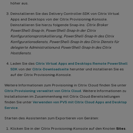
höher aus.
Deinstallieren Sie das Delivery Controller-SDK von Citrix Virtual
Apps and Desktops von der Citrix Provisioning-Konsole.
Deinstallieren Sie hierzu folgende Snap-Ins:
Citrix Broker
PowerShell-Snap-In
,
PowerShell-Snap-In der Citrix
Konfigurationsprotokollierung
,
PowerShell-Snap-In des Citrix
Konfigurationsdiensts
,
PowerShell-Snap-In des Citrix Diensts für
delegierte Administration
und
PowerShell-Snap-In des Citrix
Hostdiensts
.
Laden Sie das
Citrix Virtual Apps and Desktops Remote PowerShell
SDK
von der
Citrix-Downloadseite
herunter und installieren Sie es
auf der Citrix Provisioning-Konsole.
Weitere Informationen zum Provisioning in Citrix Cloud finden Sie unter
Citrix Provisioning verwaltet von Citrix Cloud
. Weitere Informationen zu
Installationen im Zusammenhang mit Citrix Cloud-Bereitstellungen
finden Sie unter
Verwenden von PVS mit Citrix Cloud Apps and Desktop
Service
.
Starten des Assistenten zum Exportieren von Geräten:
Klicken Sie in der Citrix Provisioning-Konsole auf den Knoten
Sites
.