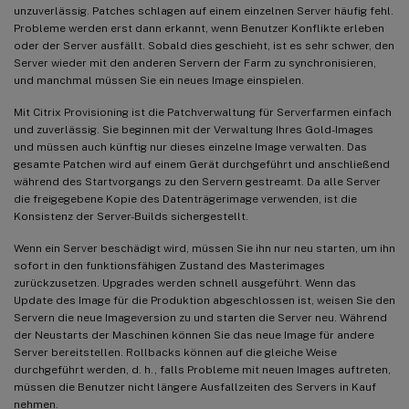
unzuverlässig. Patches schlagen auf einem einzelnen Server häufig fehl.
Probleme werden erst dann erkannt, wenn Benutzer Konflikte erleben
oder der Server ausfällt. Sobald dies geschieht, ist es sehr schwer, den
Server wieder mit den anderen Servern der Farm zu synchronisieren,
und manchmal müssen Sie ein neues Image einspielen.
Mit Citrix Provisioning ist die Patchverwaltung für Serverfarmen einfach
und zuverlässig. Sie beginnen mit der Verwaltung Ihres Gold-Images
und müssen auch künftig nur dieses einzelne Image verwalten. Das
gesamte Patchen wird auf einem Gerät durchgeführt und anschließend
während des Startvorgangs zu den Servern gestreamt. Da alle Server
die freigegebene Kopie des Datenträgerimage verwenden, ist die
Konsistenz der Server-Builds sichergestellt.
Wenn ein Server beschädigt wird, müssen Sie ihn nur neu starten, um ihn
sofort in den funktionsfähigen Zustand des Masterimages
zurückzusetzen. Upgrades werden schnell ausgeführt. Wenn das
Update des Image für die Produktion abgeschlossen ist, weisen Sie den
Servern die neue Imageversion zu und starten die Server neu. Während
der Neustarts der Maschinen können Sie das neue Image für andere
Server bereitstellen. Rollbacks können auf die gleiche Weise
durchgeführt werden, d. h., falls Probleme mit neuen Images auftreten,
müssen die Benutzer nicht längere Ausfallzeiten des Servers in Kauf
nehmen.