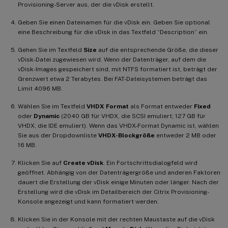
Provisioning-Server aus, der die vDisk erstellt.
Geben Sie einen Dateinamen für die vDisk ein. Geben Sie optional
eine Beschreibung für die vDisk in das Textfeld “Description” ein.
Gehen Sie im Textfeld
Size
auf die entsprechende Größe, die dieser
vDisk-Datei zugewiesen wird. Wenn der Datenträger, auf dem die
vDisk-Images gespeichert sind, mit NTFS formatiert ist, beträgt der
Grenzwert etwa 2 Terabytes. Bei FAT-Dateisystemen beträgt das
Limit 4096 MB.
Wählen Sie im Textfeld
VHDX Format
als Format entweder
Fixed
oder
Dynamic
(2040 GB für VHDX, die SCSI emuliert; 127 GB für
VHDX, die IDE emuliert). Wenn das VHDX-Format Dynamic ist, wählen
Sie aus der Dropdownliste
VHDX-Blockgröße
entweder 2 MB oder
16 MB.
Klicken Sie auf
Create vDisk
. Ein Fortschrittsdialogfeld wird
geöffnet. Abhängig von der Datenträgergröße und anderen Faktoren
dauert die Erstellung der vDisk einige Minuten oder länger. Nach der
Erstellung wird die vDisk im Detailbereich der Citrix Provisioning-
Konsole angezeigt und kann formatiert werden.
Klicken Sie in der Konsole mit der rechten Maustaste auf die vDisk