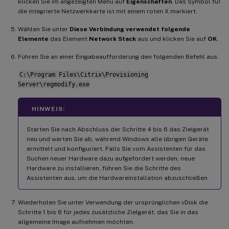
klicken Sie im angezeigten Menü auf
Eigenschaften
. Das Symbol für
die integrierte Netzwerkkarte ist mit einem roten X markiert.
Wählen Sie unter
Diese Verbindung verwendet folgende
Elemente
das Element
Network Stack
aus und klicken Sie auf
OK
.
Führen Sie an einer Eingabeaufforderung den folgenden Befehl aus:
C:\Program Files\Citrix\Provisioning
Server\regmodify.exe
HINWEIS:
Starten Sie nach Abschluss der Schritte 4 bis 6 das Zielgerät
neu und warten Sie ab, während Windows alle übrigen Geräte
ermittelt und konfiguriert. Falls Sie vom Assistenten für das
Suchen neuer Hardware dazu aufgefordert werden, neue
Hardware zu installieren, führen Sie die Schritte des
Assistenten aus, um die Hardwareinstallation abzuschließen.
Wiederholen Sie unter Verwendung der ursprünglichen vDisk die
Schritte 1 bis 6 für jedes zusätzliche Zielgerät, das Sie in das
allgemeine Image aufnehmen möchten.