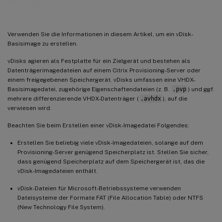
vDisks
Erstellen eines allgemeinen Images zur Verwendung mit mehreren physischen
Gerätetypen
Voraussetzungen
Verwenden Sie die Informationen in diesem Artikel, um ein vDisk-
Erstellen des allgemeinen Image
Basisimage zu erstellen.
Konfigurieren des Masterzielgeräts
vDisks agieren als Festplatte für ein Zielgerät und bestehen als
Datenträgerimagedateien auf einem Citrix Provisioning-Server oder
Exportieren bestimmter Datendateien
einem freigegebenen Speichergerät. vDisks umfassen eine VHDX-
Starten des Masterzielgeräts
Basisimagedatei, zugehörige Eigenschaftendateien (z. B.
.pvp
) und ggf.
mehrere differenzierende VHDX-Datenträger (
.avhdx
), auf die
Hinzufügen zusätzlicher Zielgeräte zum allgemeinen Image
verwiesen wird.
Bereitstellungen mit Device Guard
Beachten Sie beim Erstellen einer vDisk-Imagedatei Folgendes:
Erstellen Sie beliebig viele vDisk-Imagedateien, solange auf dem
Provisioning-Server genügend Speicherplatz ist. Stellen Sie sicher,
dass genügend Speicherplatz auf dem Speichergerät ist, das die
vDisk-Imagedateien enthält.
vDisk-Dateien für Microsoft-Betriebssysteme verwenden
Dateisysteme der Formate FAT (File Allocation Table) oder NTFS
(New Technology File System).