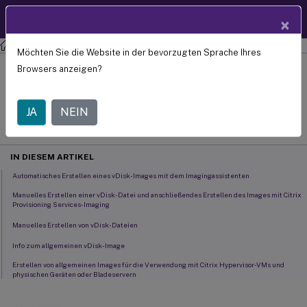
Produktdokum
DE
×
entation
Citrix Provisioning
Citrix Provisioning 2209
Möchten Sie die Website in der bevorzugten Sprache Ihres
vDisks
Browsers anzeigen?
August 6,
2024
JA
NEIN
C
Beitrag von:
IN DIESEM ARTIKEL
Automatisches Erstellen eines vDisk-Images mit dem Imagingassistenten
Manuelles Erstellen einer vDisk-Datei und anschließendes Erstellen des Images mit Citrix
Provisioning Services-Imaging
Manuelles Erstellen von vDisk-Dateien
Info zum allgemeinen vDisk-Image
Erstellen von allgemeinen Images für die Verwendung mit Citrix Hypervisor-VMs und
physischen Geräten oder Bladeservern
Erstellen eines allgemeinen Images, das von einem Bladeserver startet