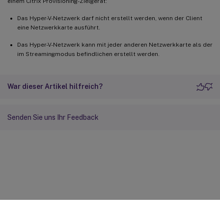
einem Citrix Provisioning-Zielgerät:
Das Hyper-V-Netzwerk darf nicht erstellt werden, wenn der Client
eine Netzwerkkarte ausführt.
Das Hyper-V-Netzwerk kann mit jeder anderen Netzwerkkarte als der
im Streamingmodus befindlichen erstellt werden.
War dieser Artikel hilfreich?
Senden Sie uns Ihr Feedback