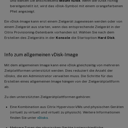
und wählen Sie anschließend
Mount vDisk
. Wenn die vDisk richtig
bereitgestellt ist, wird das vDisk-Symbol mit einem orangefarbenen
Pfeil angezeigt.
Ein vDisk-Image kann erst einem Zielgerät zugewiesen werden oder von
einem Zielgerät aus starten, wenn das entsprechende Zielgerät in der
Citrix Provisioning-Datenbank vorhanden ist. Wählen Sie nach dem
Erstellen des Zielgeräts in der
Konsole
die Startoption
Hard Disk
.
Info zum allgemeinen vDisk-Image
Mit dem allgemeinen Image kann eine vDisk gleichzeitig von mehreren
Zielplattformen unterstützt werden. Dies reduziert die Anzahl der
vDisks, die ein Administrator verwalten muss. Die Schritte für das
Erstellen eines allgemeinen Image hängen von der Zielgerätplattform
ab.
Zu den unterstützten Zielgerätplattformen gehören:
Eine Kombination aus Citrix Hypervisor-VMs und physischen Geräten
(virtuell zu virtuell und virtuell zu physisch). Weitere Informationen
finden Sie unter
vDisks
.
Mehrere Typen der physischen Geräte (unterschiedliche