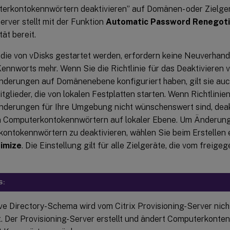
erkontokennwörtern deaktivieren” auf Domänen- oder Zielge
erver stellt mit der Funktion
Automatic Password Renegot
tät bereit.
, die von vDisks gestartet werden, erfordern keine Neuverhan
ennworts mehr. Wenn Sie die Richtlinie für das Deaktivieren 
derungen auf Domänenebene konfiguriert haben, gilt sie auch
lieder, die von lokalen Festplatten starten. Wenn Richtlinie
derungen für Ihre Umgebung nicht wünschenswert sind, deak
 Computerkontokennwörtern auf lokaler Ebene. Um Änderun
ontokennwörtern zu deaktivieren, wählen Sie beim Erstellen 
imize
. Die Einstellung gilt für alle Zielgeräte, die vom frei
S:
ve Directory-Schema wird vom Citrix Provisioning-Server nich
t. Der Provisioning-Server erstellt und ändert Computerkonten