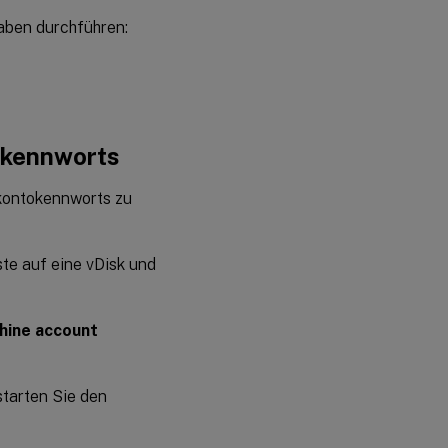
aben durchführen:
okennworts
rkontokennworts zu
ste auf eine vDisk und
hine account
starten Sie den