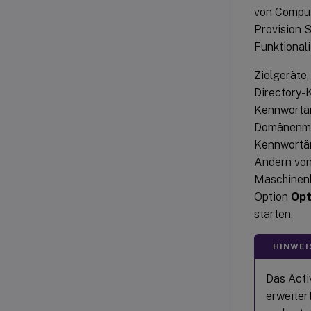
von Comput
Provision S
Funktionali
Zielgeräte
Directory-K
Kennwortän
Domänenmitg
Kennwortän
Ändern von
Maschinenk
Option
Opt
starten.
HINWEI
Das Acti
erweiter