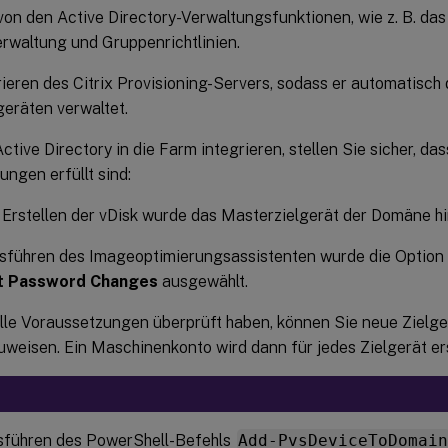
on den Active Directory-Verwaltungsfunktionen, wie z. B. da
rwaltung und Gruppenrichtlinien.
ieren des Citrix Provisioning-Servers, sodass er automatisch
geräten verwaltet.
ctive Directory in die Farm integrieren, stellen Sie sicher, da
ngen erfüllt sind:
Erstellen der vDisk wurde das Masterzielgerät der Domäne h
sführen des Imageoptimierungsassistenten wurde die Option
t Password Changes
ausgewählt.
lle Voraussetzungen überprüft haben, können Sie neue Zielg
uweisen. Ein Maschinenkonto wird dann für jedes Zielgerät ers
führen des PowerShell-Befehls
Add-PvsDeviceToDomai