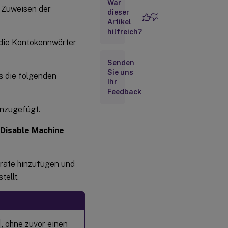
War
Verwalten von
s Zuweisen der
dieser
Domänencomputerkonten
Artikel
hilfreich?
Active
 die Kontokennwörter
Directory-
basierte
Senden
Aktivierung
Sie uns
ss die folgenden
Ihr
Feedback
inzugefügt.
Disable Machine
eräte hinzufügen und
tellt.
n
, ohne zuvor einen