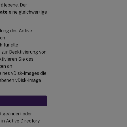
rätebene. Der
iate
eine gleichwertige
dlung des Active
von
 für alle
n zur Deaktivierung von
tivieren Sie das
gen an
eines vDisk-Images die
gegebenen vDisk-Image
t geändert oder
 in Active Directory