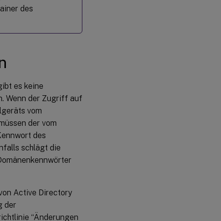
ainer des
n
ibt es keine
. Wenn der Zugriff auf
elgeräts vom
, müssen der vom
Kennwort des
alls schlägt die
e Domänenkennwörter
on Active Directory
g der
richtlinie “Änderungen