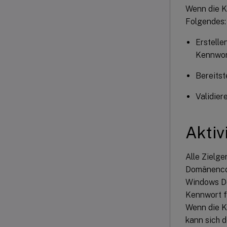
Wenn die K
Folgendes:
Erstelle
Kennwort
Bereitst
Validie
Aktiv
Alle Zielg
Domänencon
Windows De
Kennwort f
Wenn die K
kann sich 