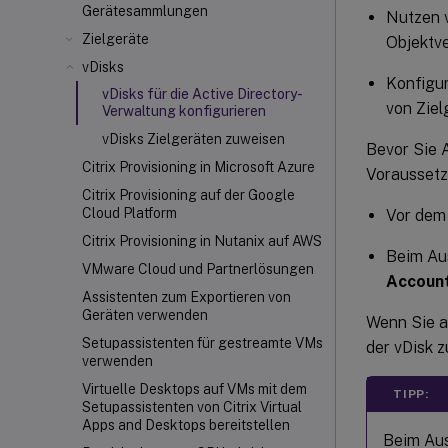
Gerätesammlungen
Nutzen v
Zielgeräte
Objektve
vDisks
Konfigur
vDisks für die Active Directory-
von Ziel
Verwaltung konfigurieren
vDisks Zielgeräten zuweisen
Bevor Sie A
Citrix Provisioning in Microsoft Azure
Voraussetzu
Citrix Provisioning auf der Google
Cloud Platform
Vor dem 
Citrix Provisioning in Nutanix auf AWS
Beim Au
VMware Cloud und Partnerlösungen
Accoun
Assistenten zum Exportieren von
Geräten verwenden
Wenn Sie a
Setupassistenten für gestreamte VMs
der vDisk z
verwenden
Virtuelle Desktops auf VMs mit dem
TIPP:
Setupassistenten von Citrix Virtual
Apps and Desktops bereitstellen
Beim Aus