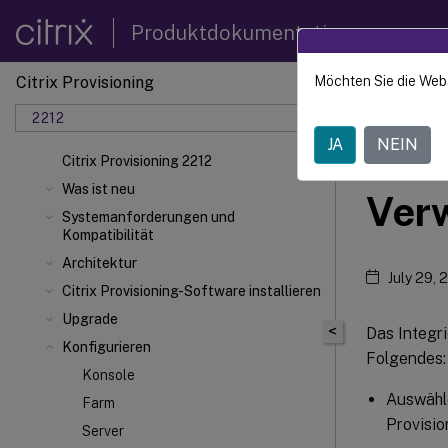
Produktdokumentation
Citrix Provisioning
Möchten Sie die Web
Citrix 
2212
JA
NEIN
vDis
Citrix Provisioning 2212
Was ist neu
Verw
Systemanforderungen und
Kompatibilität
Architektur
July 29, 
Citrix Provisioning-Software installieren
Upgrade
<
Das Integri
Konfigurieren
Folgendes:
Konsole
Auswähle
Farm
Provisio
Server