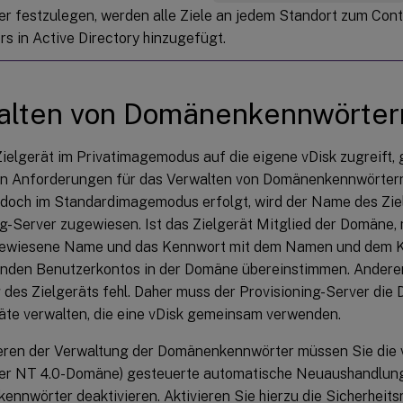
r festzulegen, werden alle Ziele an jedem Standort zum Cont
s in Active Directory hinzugefügt.
alten von Domänenkennwörter
elgerät im Privatimagemodus auf die eigene vDisk zugreift, g
en Anforderungen für das Verwalten von Domänenkennwörtern
jedoch im Standardimagemodus erfolgt, wird der Name des Zi
ng-Server zugewiesen. Ist das Zielgerät Mitglied der Domäne
gewiesene Name und das Kennwort mit dem Namen und dem 
nden Benutzerkontos in der Domäne übereinstimmen. Anderenf
des Zielgeräts fehl. Daher muss der Provisioning-Server di
räte verwalten, die eine vDisk gemeinsam verwenden.
eren der Verwaltung der Domänenkennwörter müssen Sie die v
der NT 4.0-Domäne) gesteuerte automatische Neuaushandlun
nnwörter deaktivieren. Aktivieren Sie hierzu die Sicherheits