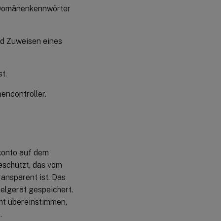
r Domänenkennwörter
nd Zuweisen eines
t.
ncontroller.
konto auf dem
eschützt, das vom
ansparent ist. Das
elgerät gespeichert.
ht übereinstimmen,
.