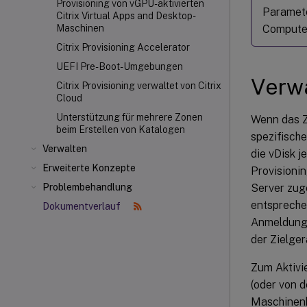
Provisioning von vGPU-aktivierten
Paramete
Citrix Virtual Apps and Desktop-
Computer
Maschinen
Citrix Provisioning Accelerator
UEFI Pre-Boot-Umgebungen
Verw
Citrix Provisioning verwaltet von Citrix
Cloud
Unterstützung für mehrere Zonen
Wenn das Zi
beim Erstellen von Katalogen
spezifisch
Verwalten
die vDisk 
Erweiterte Konzepte
Provisioni
Server zu
Problembehandlung
entspreche
Dokumentverlauf
Anmeldung 
der Zielge
Zum Aktivi
(oder von 
Maschinenke