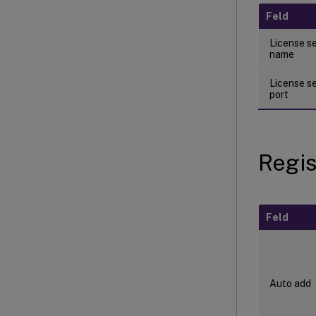
Feld
License s
name
License s
port
Regis
Feld
Auto add