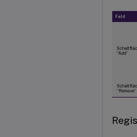
Feld
Schaltflä
“Add”
Schaltflä
“Remove”
Regis