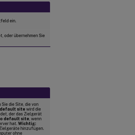
feld ein.
et, oder übernehmen Sie
ie die Site, die von
default site
wird die
det, der das Zielgerät
o default site
, wenn
rver hat.
Wichtig:
 Zielgeräte hinzufügen.
mputer ohne