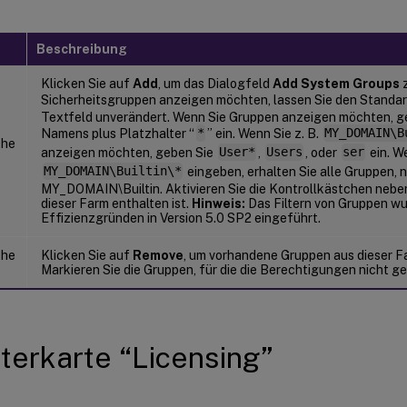
Beschreibung
Klicken Sie auf
Add
, um das Dialogfeld
Add System Groups
z
Sicherheitsgruppen anzeigen möchten, lassen Sie den Standar
Textfeld unverändert. Wenn Sie Gruppen anzeigen möchten, ge
Namens plus Platzhalter “
*
” ein. Wenn Sie z. B.
MY_DOMAIN\B
che
anzeigen möchten, geben Sie
User*
,
Users
, oder
ser
ein. W
MY_DOMAIN\Builtin\*
eingeben, erhalten Sie alle Gruppen, n
MY_DOMAIN\Builtin. Aktivieren Sie die Kontrollkästchen neben 
dieser Farm enthalten ist.
Hinweis:
Das Filtern von Gruppen w
Effizienzgründen in Version 5.0 SP2 eingeführt.
che
Klicken Sie auf
Remove
, um vorhandene Gruppen aus dieser F
Markieren Sie die Gruppen, für die die Berechtigungen nicht gel
terkarte “Licensing”