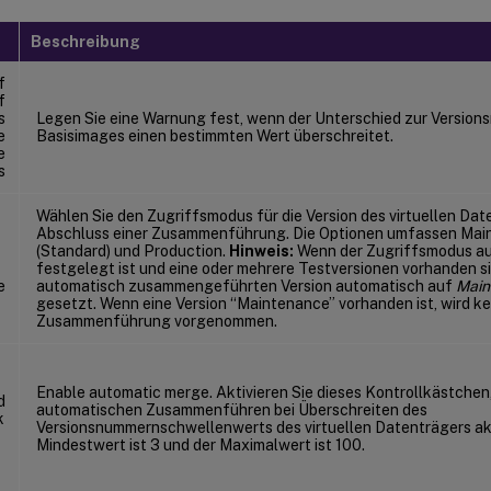
Beschreibung
f
f
s
Legen Sie eine Warnung fest, wenn der Unterschied zur Versio
e
Basisimages einen bestimmten Wert überschreitet.
e
s
Wählen Sie den Zugriffsmodus für die Version des virtuellen Da
Abschluss einer Zusammenführung. Die Optionen umfassen Mai
(Standard) und Production.
Hinweis:
Wenn der Zugriffsmodus a
festgelegt ist und eine oder mehrere Testversionen vorhanden si
e
automatisch zusammengeführten Version automatisch auf
Main
gesetzt. Wenn eine Version “Maintenance” vorhanden ist, wird k
Zusammenführung vorgenommen.
Enable automatic merge. Aktivieren Sie dieses Kontrollkästche
d
automatischen Zusammenführen bei Überschreiten des
k
Versionsnummernschwellenwerts des virtuellen Datenträgers akti
Mindestwert ist 3 und der Maximalwert ist 100.