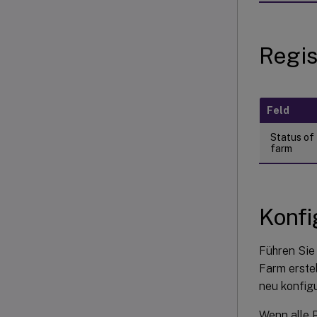
Regis
Feld
Status of
farm
Konfi
Führen Sie
Farm erste
neu konfigu
Wenn alle P