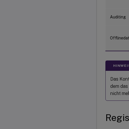
Auditing
Offlineda
HINWEI
Das Kont
dem das 
nicht me
Regis