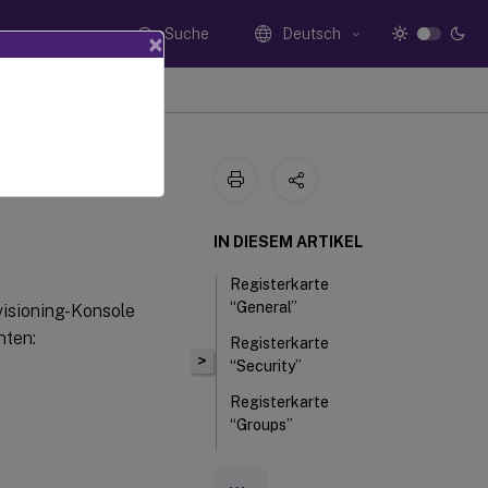
Suche
Deutsch
×
IN DIESEM ARTIKEL
Registerkarte
“General”
visioning-Konsole
nten:
Registerkarte
>
“Security”
Registerkarte
“Groups”
Registerkarte
“Licensing”