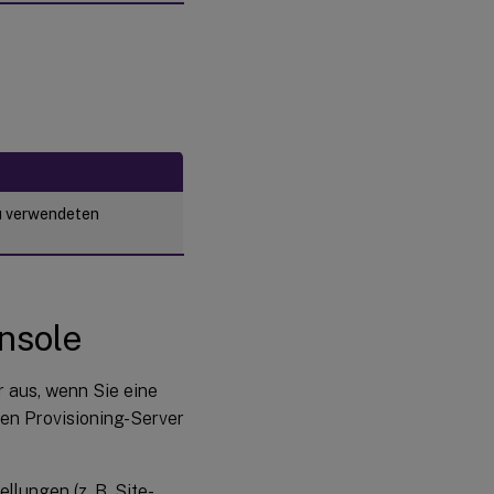
u verwendeten
nsole
 aus, wenn Sie eine
nen Provisioning-Server
lungen (z. B. Site-