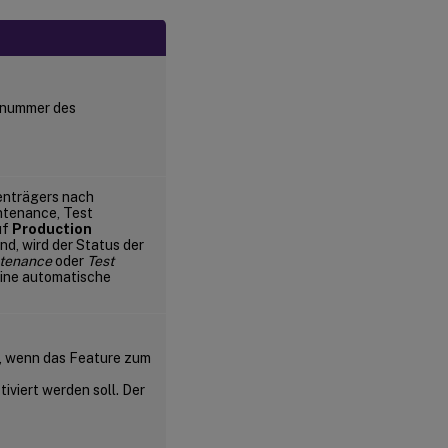
nsnummer des
tenträgers nach
ntenance, Test
uf
Production
nd, wird der Status der
tenance
oder
Test
eine automatische
n, wenn das Feature zum
viert werden soll. Der