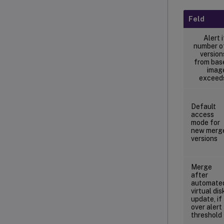
Feld
Alert i
number o
version
from bas
imag
exceed
Default
access
mode for
new merg
versions
Merge
after
automate
virtual dis
update, if
over alert
threshold