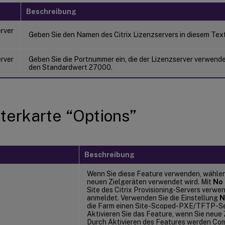
Beschreibung
erver
Geben Sie den Namen des Citrix Lizenzservers in diesem Text
erver
Geben Sie die Portnummer ein, die der Lizenzserver verwend
den Standardwert 27000.
terkarte “Options”
Beschreibung
Wenn Sie diese Feature verwenden, wählen S
neuen Zielgeräten verwendet wird. Mit
No 
Site des Citrix Provisioning-Servers verwen
anmeldet. Verwenden Sie die Einstellung
N
die Farm einen Site-Scoped-PXE/TFTP-Se
Aktivieren Sie das Feature, wenn Sie neue
Durch Aktivieren des Features werden Co