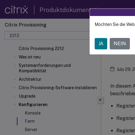
Produktdokumentation
Citrix Provisioning
Möchten Sie die Web
Citrix 
2212
JA
NEIN
Far
Citrix Provisioning 2212
Was ist neu
Systemanforderungen und
July 29, 
Kompatibilität
Architektur
In diesem A
Citrix Provisioning-Software installieren
beschriebe
Upgrade
<
Konfigurieren
Register
Konsole
Register
Farm
Server
Register