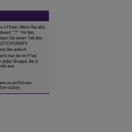
Konfigurieren der
Benutzerkontoeinstellungen
Auswählen von
u öffnen. Wenn Sie alle
Netzwerkkarten
dwert “
*
” für das
für den
ben Sie einen Teil des
Streamdienst
uiltin\Users
enn Sie jedoch
icht nur die im Pfad
Konfigurieren
jeder Gruppe, die in
des
urde aus
Bootstrapservers
arm zu entfernen.
ten sollen.