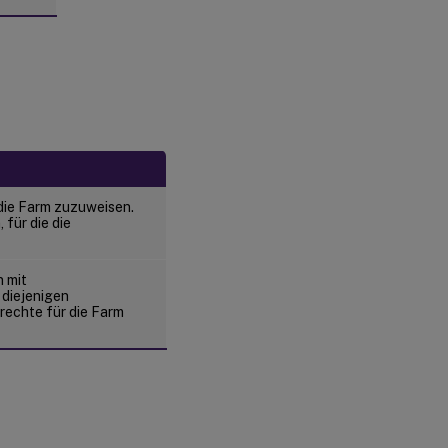
Netzwerktopologie
Identifizieren
der Farm
Identifizieren
der
Datenbank
Erstellen
 die Farm zuzuweisen.
eines
für die die
Stores
für eine
neue
n mit
Farm
 diejenigen
rechte für die Farm
Identifizieren
der Site
Auswählen
des
Lizenzservers