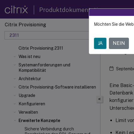
Produktdokumentation
Citrix Provisioning
Möchten Sie die Web
Citrix 
2311
JA
NEIN
SQL
Citrix Provisioning 2311
Was ist neu
Systemanforderungen und
Septembe
Kompatibilität
Architektur
Eine Basic
Citrix Provisioning-Software installieren
Datenbank 
Upgrade
<
konfigurier
Konfigurieren
Unterschie
Verwalten
Limit vo
Erweiterte Konzepte
Sichere Verbindung durch
Kein Les