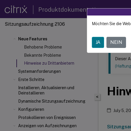
Produktdokumentation
Sitzungsaufzeichnung 2106
Möchten Sie die Web
Dieser Inhalt
Sitzun
Neue Features
JA
NEIN
Behobene Probleme
Bekannte Probleme
Dieser A
Hinweise zu Drittanbietern
(Haftun
Systemanforderungen
Erste Schritte
Hinw
Installieren, Aktualisieren und
Deinstallieren
<
Dynamische Sitzungsaufzeichnung
Konfigurieren
July 5, 2
Protokollieren von Ereignissen
Anzeigen von Aufzeichnungen
Sitzungsa