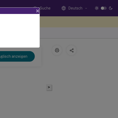
Suche
Deutsch
×
n Sie hier Feedback
glisch anzeigen
>