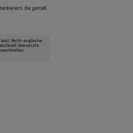
ttanbietern, die gemäß
fasst. Nicht-englische
aschinell übersetzte
 maschinellen