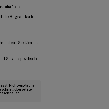
enschaften
.
f die Registerkarte
richt ein. Sie können
eld Sprachspezifische
fasst. Nicht-englische
aschinell übersetzte
 maschinellen