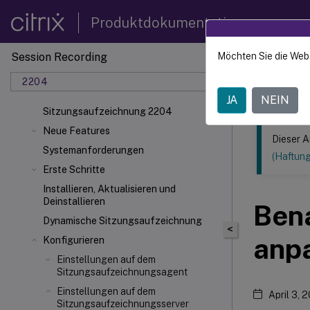
Produktdokumentation
Session Recording
Möchten Sie die Web
Dieser Inhalt
2204
Sitzun
JA
NEIN
Sitzungsaufzeichnung 2204
Neue Features
Dieser A
Systemanforderungen
(Haftun
Erste Schritte
Installieren, Aktualisieren und
Deinstallieren
Ben
Dynamische Sitzungsaufzeichnung
<
anp
Konfigurieren
Einstellungen auf dem
Sitzungsaufzeichnungsagent
Einstellungen auf dem
April 3, 
Sitzungsaufzeichnungsserver