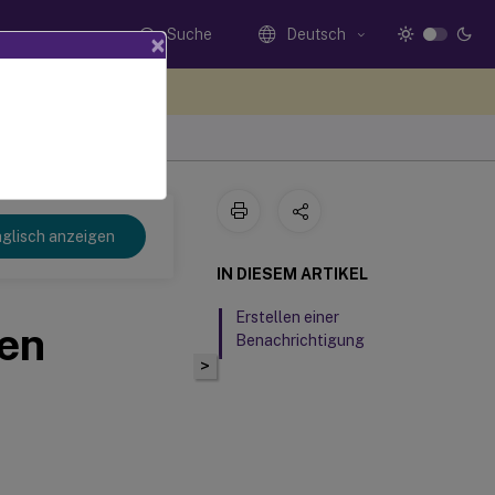
Suche
Deutsch
×
n Sie hier Feedback
glisch anzeigen
IN DIESEM ARTIKEL
Erstellen einer
en
Benachrichtigung
>