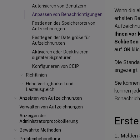
Autorisieren von Benutzern
Wenn die a
Anpassen von Benachrichtigungen
erhalten B
Festlegen des Speicherorts von
Aufzeichnu
Aufzeichnungen
Ihnen vor
Festlegen der Dateigröße für
Schließen
Aufzeichnungen
auf
OK
klic
Aktivieren oder Deaktivieren
digitaler Signaturen
Die Standa
Konfigurieren von CEIP
angezeigt.
Richtlinien
Sie können
Hohe Verfügbarkeit und
Lastausgleich
können jed
Benachrich
Anzeigen von Aufzeichnungen
Verwalten von Aufzeichnungen
Anzeigen der
Erste
Administratorprotokollierung
Bewährte Methoden
Melden S
Problembehandlung