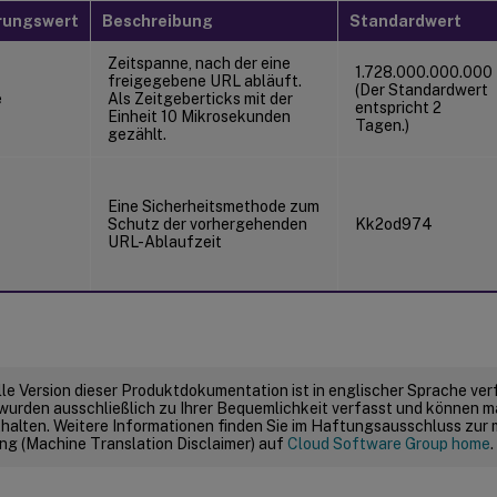
rungswert
Beschreibung
Standardwert
Zeitspanne, nach der eine
1.728.000.000.000
freigegebene URL abläuft.
(Der Standardwert
e
Als Zeitgeberticks mit der
entspricht 2
Einheit 10 Mikrosekunden
Tagen.)
gezählt.
Eine Sicherheitsmethode zum
Schutz der vorhergehenden
Kk2od974
URL-Ablaufzeit
elle Version dieser Produktdokumentation ist in englischer Sprache ver
wurden ausschließlich zu Ihrer Bequemlichkeit verfasst und können m
thalten. Weitere Informationen finden Sie im Haftungsausschluss zur
g (Machine Translation Disclaimer) auf
Cloud Software Group home
.