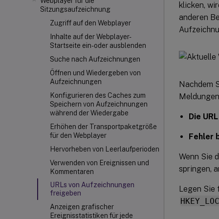
Webplayer für die
klicken, w
Sitzungsaufzeichnung
anderen Ben
Zugriff auf den Webplayer
Aufzeichnu
Inhalte auf der Webplayer-
Startseite ein- oder ausblenden
Suche nach Aufzeichnungen
Öffnen und Wiedergeben von
Aufzeichnungen
Nachdem S
Konfigurieren des Caches zum
Meldungen 
Speichern von Aufzeichnungen
während der Wiedergabe
Die URL
Erhöhen der Transportpaketgröße
für den Webplayer
Fehler 
Hervorheben von Leerlaufperioden
Wenn Sie d
Verwenden von Ereignissen und
springen, 
Kommentaren
URLs von Aufzeichnungen
Legen Sie 
freigeben
HKEY_LO
Anzeigen grafischer
Ereignisstatistiken für jede