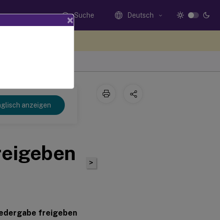
Suche
Deutsch
×
n Sie hier Feedback
glisch anzeigen
reigeben
>
iedergabe freigeben