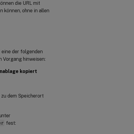
können die URL mit
n können, ohne in allen
d eine der folgenden
n Vorgang hinweisen:
enablage kopiert
e zu dem Speicherort
unter
er
fest: