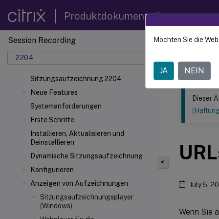
Produktdokumentation
Session Recording
Möchten Sie die Web
Dieser Inhalt
2204
Sitzun
JA
NEIN
Sitzungsaufzeichnung 2204
Neue Features
Dieser A
Systemanforderungen
(Haftun
Erste Schritte
Installieren, Aktualisieren und
Deinstallieren
URL
Dynamische Sitzungsaufzeichnung
<
Konfigurieren
Anzeigen von Aufzeichnungen
July 5, 2
Sitzungsaufzeichnungsplayer
(Windows)
Wenn Sie a