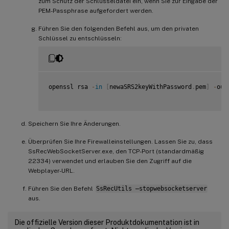
zum Schutz der Schlüsseldatei ein, wenn Sie zur Eingabe der
PEM-Passphrase aufgefordert werden.
Führen Sie den folgenden Befehl aus, um den privaten
Schlüssel zu entschlüsseln:
openssl rsa 
-
in
[
newaSRS2keyWithPassword
.
pem
]
-
out
Speichern Sie Ihre Änderungen.
Überprüfen Sie Ihre Firewalleinstellungen. Lassen Sie zu, dass
SsRecWebSocketServer.exe, den TCP-Port (standardmäßig
22334) verwendet und erlauben Sie den Zugriff auf die
Webplayer-URL.
Führen Sie den Befehl
SsRecUtils –stopwebsocketserver
aus.
Die offizielle Version dieser Produktdokumentation ist in