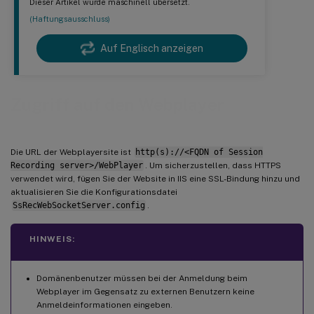
Dieser Artikel wurde maschinell übersetzt.
(Haftungsausschluss)
Auf Englisch anzeigen
Zugriff auf den Webplayer
Die URL der Webplayersite ist
http(s)://<FQDN of Session
Recording server>/WebPlayer
. Um sicherzustellen, dass HTTPS
verwendet wird, fügen Sie der Website in IIS eine SSL-Bindung hinzu und
aktualisieren Sie die Konfigurationsdatei
SsRecWebSocketServer.config
.
HINWEIS:
Domänenbenutzer müssen bei der Anmeldung beim
Webplayer im Gegensatz zu externen Benutzern keine
Anmeldeinformationen eingeben.