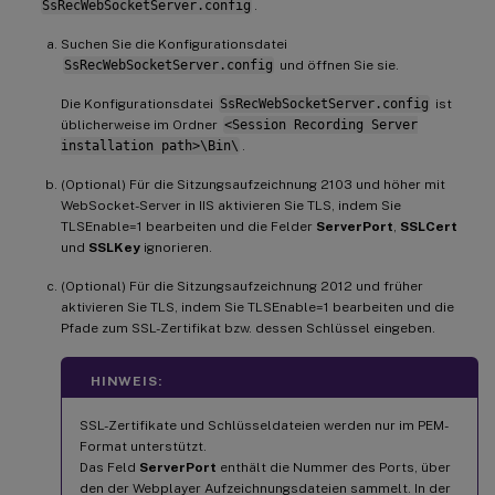
SsRecWebSocketServer.config
.
Suchen Sie die Konfigurationsdatei
SsRecWebSocketServer.config
und öffnen Sie sie.
Die Konfigurationsdatei
SsRecWebSocketServer.config
ist
üblicherweise im Ordner
<Session Recording Server
installation path>\Bin\
.
(Optional) Für die Sitzungsaufzeichnung 2103 und höher mit
WebSocket-Server in IIS aktivieren Sie TLS, indem Sie
TLSEnable=1 bearbeiten und die Felder
ServerPort
,
SSLCert
und
SSLKey
ignorieren.
(Optional) Für die Sitzungsaufzeichnung 2012 und früher
aktivieren Sie TLS, indem Sie TLSEnable=1 bearbeiten und die
Pfade zum SSL-Zertifikat bzw. dessen Schlüssel eingeben.
HINWEIS:
SSL-Zertifikate und Schlüsseldateien werden nur im PEM-
Format unterstützt.
Das Feld
ServerPort
enthält die Nummer des Ports, über
den der Webplayer Aufzeichnungsdateien sammelt. In der