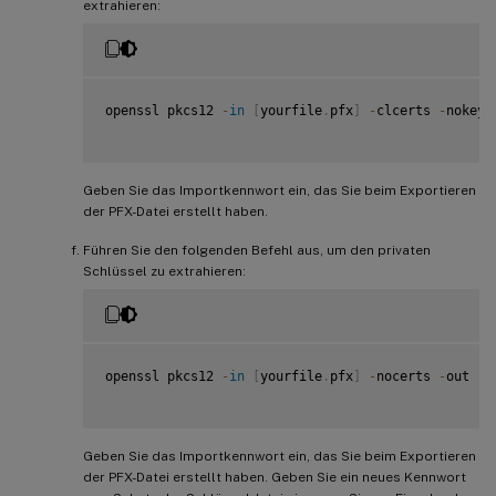
extrahieren:
openssl pkcs12 
-
in
[
yourfile
.
pfx
]
-
clcerts 
-
nokeys
Geben Sie das Importkennwort ein, das Sie beim Exportieren
der PFX-Datei erstellt haben.
Führen Sie den folgenden Befehl aus, um den privaten
Schlüssel zu extrahieren:
openssl pkcs12 
-
in
[
yourfile
.
pfx
]
-
nocerts 
-
out 
[
n
Geben Sie das Importkennwort ein, das Sie beim Exportieren
der PFX-Datei erstellt haben. Geben Sie ein neues Kennwort