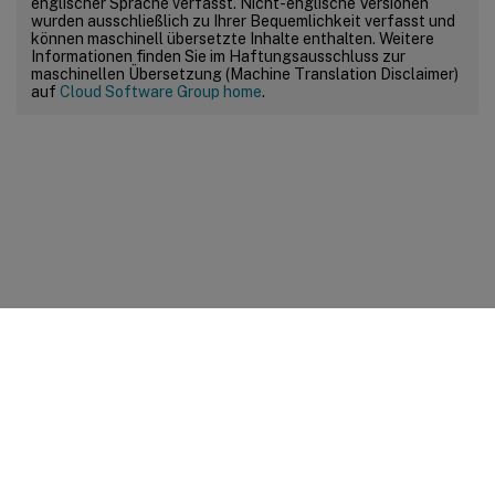
englischer Sprache verfasst. Nicht-englische Versionen
wurden ausschließlich zu Ihrer Bequemlichkeit verfasst und
können maschinell übersetzte Inhalte enthalten. Weitere
Informationen finden Sie im Haftungsausschluss zur
maschinellen Übersetzung (Machine Translation Disclaimer)
auf
Cloud Software Group home
.
Feedback zur Site
Ihre Datenschutzauswahl
Datenschutz und rechtliche
Bestimmungen
Cookie-Einstellungen
docs.cloud.com
© 1999-
2026
Cloud Software Group, Inc. All rights reserved.