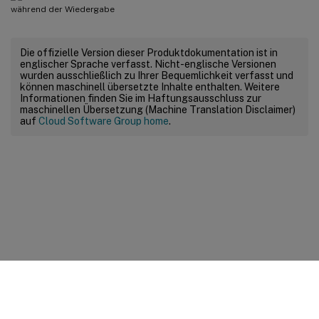
Die offizielle Version dieser Produktdokumentation ist in
englischer Sprache verfasst. Nicht-englische Versionen
wurden ausschließlich zu Ihrer Bequemlichkeit verfasst und
können maschinell übersetzte Inhalte enthalten. Weitere
Informationen finden Sie im Haftungsausschluss zur
maschinellen Übersetzung (Machine Translation Disclaimer)
auf
Cloud Software Group home
.